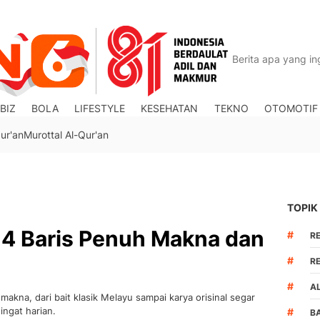
BIZ
BOLA
LIFESTYLE
KESEHATAN
TEKNO
OTOMOTIF
ur'an
Murottal Al-Qur'an
TOPIK
4 Baris Penuh Makna dan
#
R
#
R
#
A
kna, dari bait klasik Melayu sampai karya orisinal segar
ngat harian.
#
B