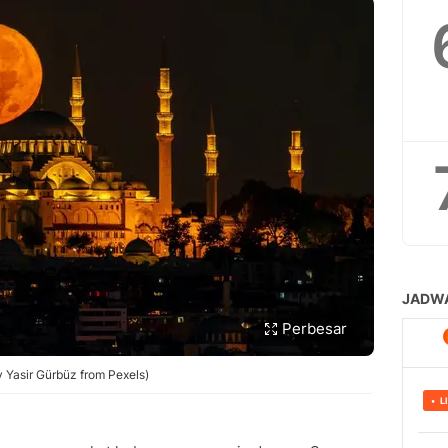
un Agama 4 Baris
is
n Agama
putar Panjun Agama
 agama 4 baris?
dalam pantun agama 4 baris?
ama 4 baris yang baik?
Perbesar
by Yasir Gürbüz from Pexels)