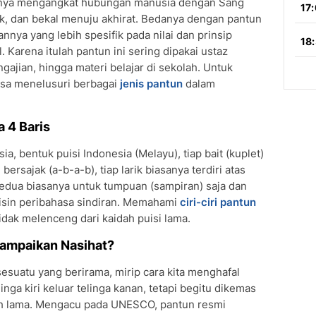
sinya mengangkat hubungan manusia dengan Sang
lak, dan bekal menuju akhirat. Bedanya dengan pantun
nnya yang lebih spesifik pada nilai dan prinsip
. Karena itulah pantun ini sering dipakai ustaz
jian, hingga materi belajar di sekolah. Untuk
sa menelusuri berbagai
jenis pantun
dalam
a 4 Baris
, bentuk puisi Indonesia (Melayu), tiap bait (kuplet)
bersajak (a-b-a-b), tiap larik biasanya terdiri atas
kedua biasanya untuk tumpuan (sampiran) saja dan
isin peribahasa sindiran. Memahami
ciri-ciri pantun
tidak melenceng dari kaidah puisi lama.
mpaikan Nasihat?
suatu yang berirama, mirip cara kita menghafal
nga kiri keluar telinga kanan, tetapi begitu dikemas
h lama. Mengacu pada UNESCO, pantun resmi