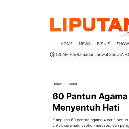
HOME
NEWS
BISNIS
SHOW
ISLAMI
Haji
Ramadan
Jadwal Sholat
Al-Q
Home
Islami
60 Pantun Agama 
Menyentuh Hati
Kumpulan 60 pantun agama 4 baris penuh ma
untuk ceramah, caption medsos, dan pengi