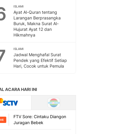
Sport
6
ISLAMI
Berita Bola Terkini, Ja
Ayat Al-Quran tentang
Klasemen, Hasil Liga
Larangan Berprasangka
Buruk, Makna Surat Al-
Hujurat Ayat 12 dan
Hikmahnya
7
ISLAMI
Jadwal Menghafal Surat
Pendek yang Efektif Setiap
Hari, Cocok untuk Pemula