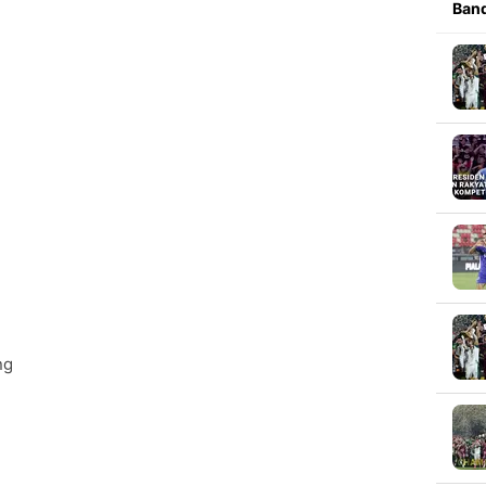
Band
ng