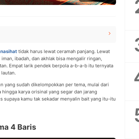
n
nasihat
tidak harus lewat ceramah panjang. Lewat
 iman, ibadah, dan akhlak bisa mengalir ringan,
ris
n. Empat larik pendek berpola a-b-a-b itu ternyata
kan Nasihat?
lautan.
 yang Melegenda
 dan Ibadah
tun yang sudah dikelompokkan per tema, mulai dari
ut Ilmu
hingga karya orisinal yang segar dan jarang
s supaya kamu tak sekadar menyalin bait yang itu-itu
ah dan Akhlak
gat Akhirat
, Sabar, dan Tawakal
n Orang Tua
a 4 Baris
Caption Media Sosial
enyentil