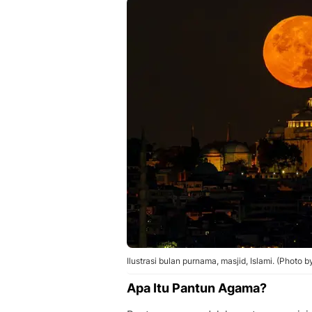
Fakta Menarik dan Tips Seputar Pant
• Fakta Menarik tentang Pantun
• Cara Membuat Pantun Agama 4 Bar
• Momen Terbaik Membagikan Pantu
Pertanyaan yang Sering Diajukan Se
• Apa yang dimaksud dengan pantun
• Apa saja tema yang bisa diangkat 
• Bagaimana cara membuat pantun ag
Ilustrasi bulan purnama, masjid, Islami. (Photo 
Apa Itu Pantun Agama?