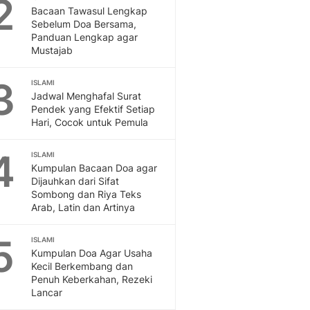
2
Feeds
Bacaan Tawasul Lengkap
Sebelum Doa Bersama,
Feeds Liputan6: Kumpul
Panduan Lengkap agar
Terbaru Harian
Mustajab
Otosia
Otosia
3
ISLAMI
Spotlight
Jadwal Menghafal Surat
Berita Terkini, Kabar Te
Pendek yang Efektif Setiap
Dan Dunia - Liputan6.
Hari, Cocok untuk Pemula
English
4
Exploring Knowledge, T
ISLAMI
Kumpulan Bacaan Doa agar
En.Liputan6.com
Dijauhkan dari Sifat
Disabilitas
Sombong dan Riya Teks
Disabilitas Berita Terkini
Arab, Latin dan Artinya
Harian, Berita Terbaru,
Berita
5
ISLAMI
Berita Hari Ini Politik,
Kumpulan Doa Agar Usaha
Health
Kecil Berkembang dan
Penuh Keberkahan, Rezeki
Kabar Berita Terbaru D
Lancar
Diet, Herbal Terbaik