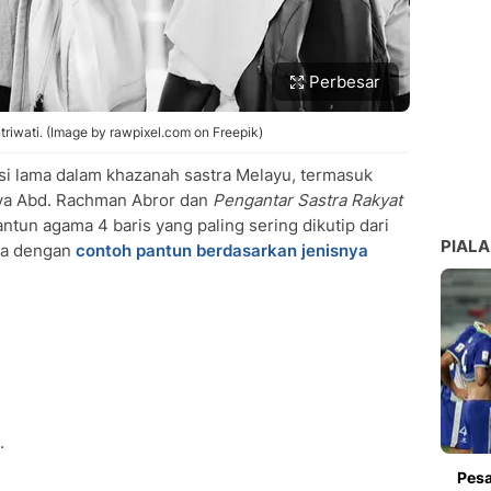
Perbesar
ntriwati. (Image by rawpixel.com on Freepik)
asi lama dalam khazanah sastra Melayu, termasuk
ya Abd. Rachman Abror dan
Pengantar Sastra Rakyat
antun agama 4 baris yang paling sering dikutip dari
PIALA
ula dengan
contoh pantun berdasarkan jenisnya
.
Pesa