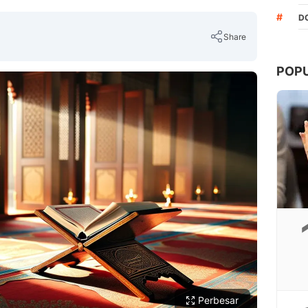
#
D
Share
POP
Copy Link
Perbesar