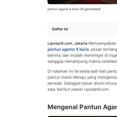
pantun agama 4 baris (AI generated)
Daftar Isi
Mengenal Pantun Agama 4 Baris
Menyampaika
Liputan6.com, Jakarta
• Apa Itu Pantun Agama?
pantun agama 4 baris
, pesan tentang
• Struktur dan Ciri Pantun Agama 4 Ba
berima, dan mudah menempel di ingata
• Mengapa Pantun Ampuh Menyampai
sanggup menampung makna sedalam 
Pantun Agama 4 Baris Klasik Melayu
Pantun Agama 4 Baris tentang Sholat
Di halaman ini tersedia bait-bait pan
Pantun Agama 4 Baris tentang Menunt
pantun klasik Melayu yang melegenda 
beredar. Sebagian besar ditulis khusu
Pantun Agama 4 Baris tentang Sedek
saja, berikut ulasan Liputan6.com.
Pantun Agama 4 Baris tentang Mengin
Pantun Agama 4 Baris tentang Syukur
Pantun Agama 4 Baris untuk Anak da
Mengenal Pantun Agam
Pantun Agama 4 Baris Singkat untuk 
Pantun Agama 4 Baris Jenaka yang M