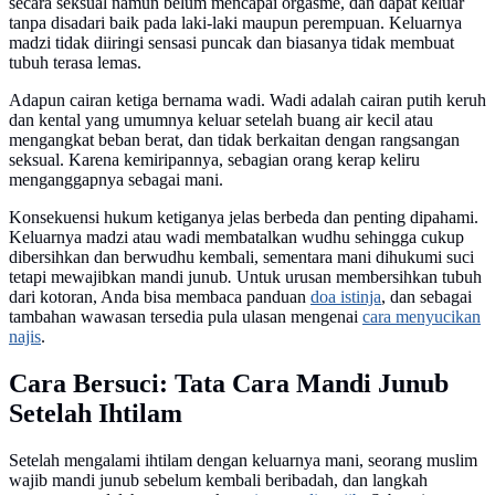
secara seksual namun belum mencapai orgasme, dan dapat keluar
tanpa disadari baik pada laki-laki maupun perempuan. Keluarnya
madzi tidak diiringi sensasi puncak dan biasanya tidak membuat
tubuh terasa lemas.
Adapun cairan ketiga bernama wadi. Wadi adalah cairan putih keruh
dan kental yang umumnya keluar setelah buang air kecil atau
mengangkat beban berat, dan tidak berkaitan dengan rangsangan
seksual. Karena kemiripannya, sebagian orang kerap keliru
menganggapnya sebagai mani.
Konsekuensi hukum ketiganya jelas berbeda dan penting dipahami.
Keluarnya madzi atau wadi membatalkan wudhu sehingga cukup
dibersihkan dan berwudhu kembali, sementara mani dihukumi suci
tetapi mewajibkan mandi junub
.
Untuk urusan membersihkan tubuh
dari kotoran, Anda bisa membaca panduan
doa istinja
, dan sebagai
tambahan wawasan tersedia pula ulasan mengenai
cara menyucikan
najis
.
Cara Bersuci: Tata Cara Mandi Junub
Setelah Ihtilam
Setelah mengalami ihtilam dengan keluarnya mani, seorang muslim
wajib mandi junub sebelum kembali beribadah, dan langkah