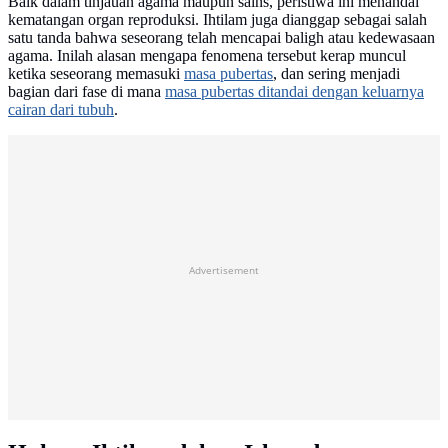
Baik dalam tinjauan agama maupun sains, peristiwa ini menandai
kematangan organ reproduksi. Ihtilam juga dianggap sebagai salah
satu tanda bahwa seseorang telah mencapai baligh atau kedewasaan
agama. Inilah alasan mengapa fenomena tersebut kerap muncul
ketika seseorang memasuki
masa pubertas
, dan sering menjadi
bagian dari fase di mana
masa pubertas ditandai dengan keluarnya
cairan dari tubuh
.
Advertisement