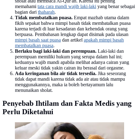
sholat atau membaca Al-Qur'an. Karena itu penting
memahami
tata cara mandi wajib laki-laki
yang benar sebagai
bagian dari
thaharah
.
Tidak membatalkan puasa.
Empat mazhab utama dalam
fikih sepakat bahwa mimpi basah tidak membatalkan puasa
karena terjadi di luar kesadaran dan kehendak orang yang
berpuasa. Pembahasan lengkap dapat disimak pada ulasan
mimpi basah saat puasa
dan artikel
apakah mimpi basah
membatalkan puasa
.
Berlaku bagi laki-laki dan perempuan.
Laki-laki dan
perempuan memiliki hukum yang serupa dalam hal ini;
keduanya wajib mandi apabila melihat adanya cairan yang
keluar meski tidak yakin cairan itu berasal dari orgasme.
Ada keringanan bila air tidak tersedia.
Jika seseorang
tidak dapat mandi karena tidak ada air atau tidak mampu
menggunakannya, maka ia boleh bertayamum lalu
menunaikan sholat.
Penyebab Ihtilam dan Fakta Medis yang
Perlu Diketahui