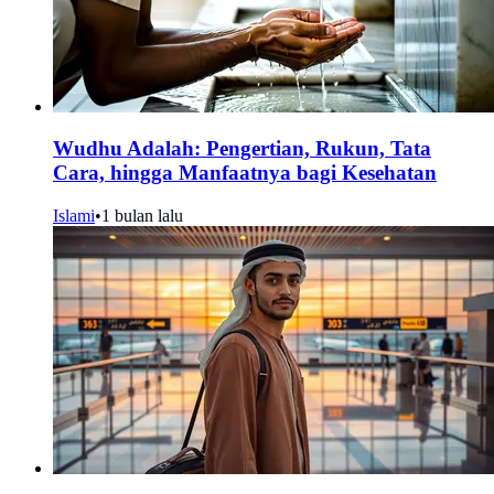
Wudhu Adalah: Pengertian, Rukun, Tata
Cara, hingga Manfaatnya bagi Kesehatan
Islami
•
1 bulan lalu