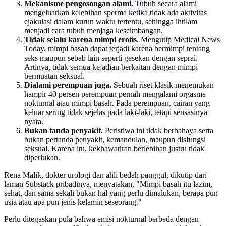
Mekanisme pengosongan alami.
Tubuh secara alami
mengeluarkan kelebihan sperma ketika tidak ada aktivitas
ejakulasi dalam kurun waktu tertentu, sehingga ihtilam
menjadi cara tubuh menjaga keseimbangan.
Tidak selalu karena mimpi erotis.
Mengutip Medical News
Today, mimpi basah dapat terjadi karena bermimpi tentang
seks maupun sebab lain seperti gesekan dengan seprai.
Artinya, tidak semua kejadian berkaitan dengan mimpi
bermuatan seksual.
Dialami perempuan juga.
Sebuah riset klasik menemukan
hampir 40 persen perempuan pernah mengalami orgasme
nokturnal atau mimpi basah. Pada perempuan, cairan yang
keluar sering tidak sejelas pada laki-laki, tetapi sensasinya
nyata.
Bukan tanda penyakit.
Peristiwa ini tidak berbahaya serta
bukan pertanda penyakit, kemandulan, maupun disfungsi
seksual. Karena itu, kekhawatiran berlebihan justru tidak
diperlukan.
Rena Malik, dokter urologi dan ahli bedah panggul, dikutip dari
laman Substack pribadinya, menyatakan, "Mimpi basah itu lazim,
sehat, dan sama sekali bukan hal yang perlu dimalukan, berapa pun
usia atau apa pun jenis kelamin seseorang."
Perlu ditegaskan pula bahwa emisi nokturnal berbeda dengan