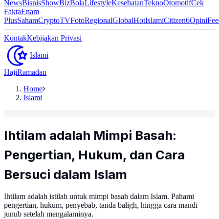
News
Bisnis
ShowBiz
Bola
Lifestyle
Kesehatan
Tekno
Otomotif
Cek
Fakta
Enam
Plus
Saham
Crypto
TV
Foto
Regional
Global
Hot
Islami
Citizen6
Opini
Fee
Kontak
Kebijakan Privasi
Islami
Haji
Ramadan
Home
Islami
Ihtilam adalah Mimpi Basah:
Pengertian, Hukum, dan Cara
Bersuci dalam Islam
Ihtilam adalah istilah untuk mimpi basah dalam Islam. Pahami
pengertian, hukum, penyebab, tanda baligh, hingga cara mandi
junub setelah mengalaminya.