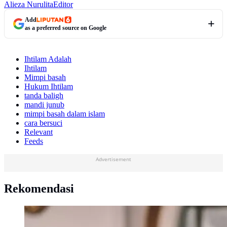
Alieza Nurulita
Editor
Add
as a preferred source on Google
Ihtilam Adalah
Ihtilam
Mimpi basah
Hukum Ihtilam
tanda baligh
mandi junub
mimpi basah dalam islam
cara bersuci
Relevant
Feeds
Advertisement
Rekomendasi