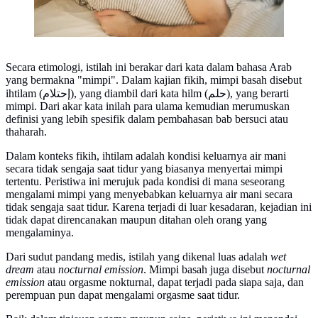
Secara etimologi, istilah ini berakar dari kata dalam bahasa Arab
yang bermakna "mimpi". Dalam kajian fikih, mimpi basah disebut
ihtilam (إحتلام), yang diambil dari kata hilm (حلم), yang berarti
mimpi. Dari akar kata inilah para ulama kemudian merumuskan
definisi yang lebih spesifik dalam pembahasan bab bersuci atau
thaharah.
Dalam konteks fikih, ihtilam adalah kondisi keluarnya air mani
secara tidak sengaja saat tidur yang biasanya menyertai mimpi
tertentu. Peristiwa ini merujuk pada kondisi di mana seseorang
mengalami mimpi yang menyebabkan keluarnya air mani secara
tidak sengaja saat tidur. Karena terjadi di luar kesadaran, kejadian ini
tidak dapat direncanakan maupun ditahan oleh orang yang
mengalaminya.
Dari sudut pandang medis, istilah yang dikenal luas adalah
wet
dream
atau
nocturnal emission
. Mimpi basah juga disebut
nocturnal
emission
atau orgasme nokturnal, dapat terjadi pada siapa saja, dan
perempuan pun dapat mengalami orgasme saat tidur.