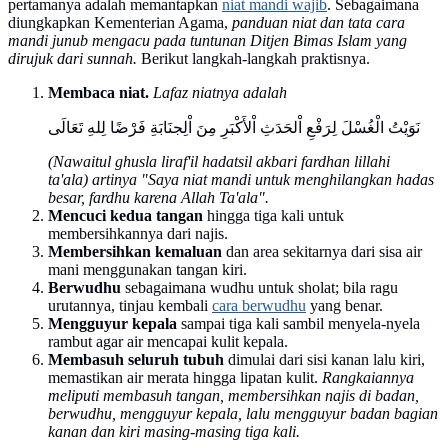
pertamanya adalah memantapkan
niat mandi wajib
. Sebagaimana
diungkapkan Kementerian Agama,
panduan niat dan tata cara
mandi junub mengacu pada tuntunan Ditjen Bimas Islam yang
dirujuk dari sunnah.
Berikut langkah-langkah praktisnya.
Membaca niat.
Lafaz niatnya adalah
نَوَيْتُ الْغُسْلَ لِرَفْعِ اْلحَدَثِ اْلأَكْبَرِ مِنَ اْلِجنَابَةِ فَرْضًا لِلهِ تَعَالَى
(Nawaitul ghusla liraf'il hadatsil akbari fardhan lillahi
ta'ala)
artinya "Saya niat mandi untuk menghilangkan hadas
besar, fardhu karena Allah Ta'ala".
Mencuci kedua tangan
hingga tiga kali untuk
membersihkannya dari najis.
Membersihkan kemaluan
dan area sekitarnya dari sisa air
mani menggunakan tangan kiri.
Berwudhu
sebagaimana wudhu untuk sholat; bila ragu
urutannya, tinjau kembali
cara berwudhu
yang benar.
Mengguyur kepala
sampai tiga kali sambil menyela-nyela
rambut agar air mencapai kulit kepala.
Membasuh seluruh tubuh
dimulai dari sisi kanan lalu kiri,
memastikan air merata hingga lipatan kulit.
Rangkaiannya
meliputi membasuh tangan, membersihkan najis di badan,
berwudhu, mengguyur kepala, lalu mengguyur badan bagian
kanan dan kiri masing-masing tiga kali.