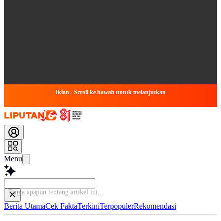
Iklan - Scroll ke bawah untuk melanjutkan
Menu
Baca l
Berita Utama
Cek Fakta
Terkini
Terpopuler
Rekomendasi