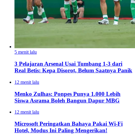
5 menit lalu
3 Pelajaran Arsenal Usai Tumbang 1-3 dari
Real Betis: Kepa Disorot, Belum Saatnya Panik
12 menit lalu
Menko Zulhas: Ponpes Punya 1.000 Lebih
Siswa Asrama Boleh Bangun Dapur MBG
12 menit lalu
Microsoft Peringatkan Bahaya Pakai Wi-Fi
Hotel, Modus Ini Paling Mengerikan!