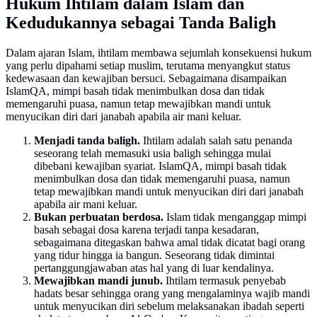
Hukum Ihtilam dalam Islam dan
Kedudukannya sebagai Tanda Baligh
Dalam ajaran Islam, ihtilam membawa sejumlah konsekuensi hukum
yang perlu dipahami setiap muslim, terutama menyangkut status
kedewasaan dan kewajiban bersuci. Sebagaimana disampaikan
IslamQA, mimpi basah tidak menimbulkan dosa dan tidak
memengaruhi puasa, namun tetap mewajibkan mandi untuk
menyucikan diri dari janabah apabila air mani keluar.
Menjadi tanda baligh.
Ihtilam adalah salah satu penanda
seseorang telah memasuki usia baligh sehingga mulai
dibebani kewajiban syariat. IslamQA, mimpi basah tidak
menimbulkan dosa dan tidak memengaruhi puasa, namun
tetap mewajibkan mandi untuk menyucikan diri dari janabah
apabila air mani keluar.
Bukan perbuatan berdosa.
Islam tidak menganggap mimpi
basah sebagai dosa karena terjadi tanpa kesadaran,
sebagaimana ditegaskan bahwa amal tidak dicatat bagi orang
yang tidur hingga ia bangun. Seseorang tidak dimintai
pertanggungjawaban atas hal yang di luar kendalinya.
Mewajibkan mandi junub.
Ihtilam termasuk penyebab
hadats besar sehingga orang yang mengalaminya wajib mandi
untuk menyucikan diri sebelum melaksanakan ibadah seperti