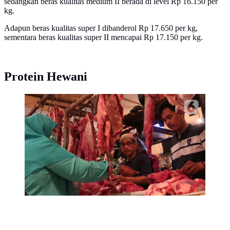
sedangkan beras kualitas medium II berada di level Rp 16.150 per
kg.
Adapun beras kualitas super I dibanderol Rp 17.650 per kg,
sementara beras kualitas super II mencapai Rp 17.150 per kg.
Protein Hewani
Pedagang daging sapi melayani pembeli di Pasar
Senen, Jakarta, Selasa (26/4/2022). Harga sejumlah
bahan pangan di Jakarta terpantau mengalami kenaikan
jelang Lebaran, di antaranya daging sapi dan ayam.
(Liputan6.com/Angga Yuniar)