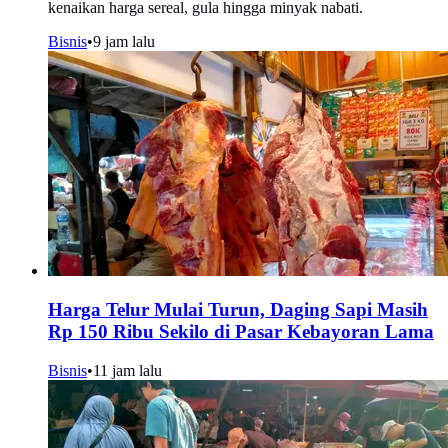
kenaikan harga sereal, gula hingga minyak nabati.
Bisnis
•
9 jam lalu
Harga Telur Mulai Turun, Daging Sapi Masih
Rp 150 Ribu Sekilo di Pasar Kebayoran Lama
Bisnis
•
11 jam lalu