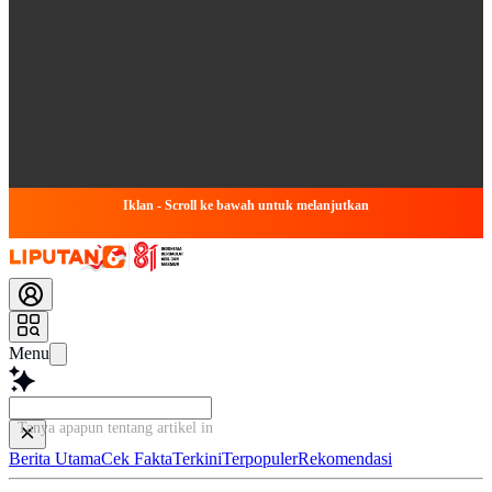
Iklan - Scroll ke bawah untuk melanjutkan
Menu
Tanya apapun tentang artikel ini...
Berita Utama
Cek Fakta
Terkini
Terpopuler
Rekomendasi