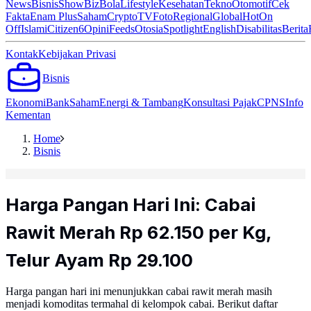
News
Bisnis
ShowBiz
Bola
Lifestyle
Kesehatan
Tekno
Otomotif
Cek
Fakta
Enam Plus
Saham
Crypto
TV
Foto
Regional
Global
Hot
On
Off
Islami
Citizen6
Opini
Feeds
Otosia
Spotlight
English
Disabilitas
Berita
Kontak
Kebijakan Privasi
Bisnis
Ekonomi
Bank
Saham
Energi & Tambang
Konsultasi Pajak
CPNS
Info
Kementan
Home
Bisnis
Harga Pangan Hari Ini: Cabai
Rawit Merah Rp 62.150 per Kg,
Telur Ayam Rp 29.100
Harga pangan hari ini menunjukkan cabai rawit merah masih
menjadi komoditas termahal di kelompok cabai. Berikut daftar