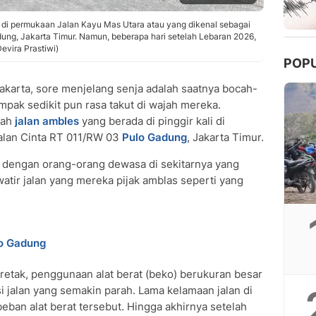
 di permukaan Jalan Kayu Mas Utara atau yang dikenal sebagai
ung, Jakarta Timur. Namun, beberapa hari setelah Lebaran 2026,
evira Prastiwi)
POP
akarta, sore menjelang senja adalah saatnya bocah-
mpak sedikit pun rasa takut di wajah mereka.
lah
jalan ambles
yang berada di pinggir kali di
alan Cinta RT 011/RW 03
Pulo Gadung
, Jakarta Timur.
 dengan orang-orang dewasa di sekitarnya yang
atir jalan yang mereka pijak amblas seperti yang
lo Gadung
ya retak, penggunaan alat berat (beko) berukuran besar
 jalan yang semakin parah. Lama kelamaan jalan di
beban alat berat tersebut. Hingga akhirnya setelah