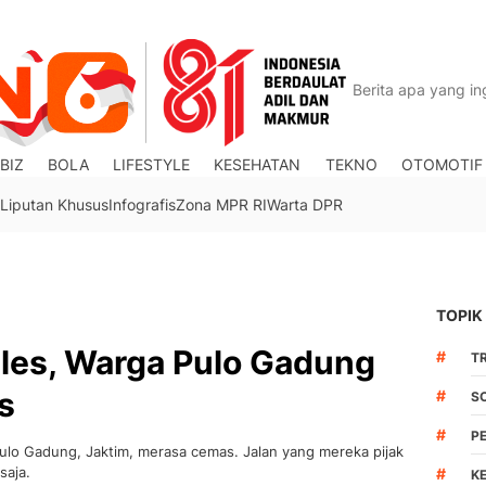
BIZ
BOLA
LIFESTYLE
KESEHATAN
TEKNO
OTOMOTIF
Liputan Khusus
Infografis
Zona MPR RI
Warta DPR
TOPIK
bles, Warga Pulo Gadung
#
TR
s
#
S
#
P
ulo Gadung, Jaktim, merasa cemas. Jalan yang mereka pijak
saja.
#
K