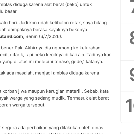
mblas diduga karena alat berat (beko) untuk
lu besar.
tu hari. Jadi kan udah kelihatan retak, saya bilang
 udah dampaknya berasa kayaknya bekonya
putan6.com
, Senin (6/7/2026).
a bener Pak. Akhirnya dia ngomong ke kelurahan
l, ditarik, tapi beko kecilnya di kali aja. Tadinya kan
h yang di atas ini melebihi tonase, gede," katanya.
 tak ada masalah, menjadi amblas diduga karena
.
a korban jiwa maupun kerugian materiil. Sebab, kata
anyak warga yang sedang mudik. Termasuk alat berat
poran warga tersebut.
 segera ada perbaikan yang dilakukan oleh dinas