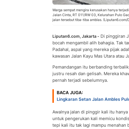
Warga sempat mengira kerusakan hanya terjadi
Jalan Cinta, RT 011/RW 03, Kelurahan Pulo Gad
jalan tersebut tiba-tiba amblas. (Liputan6.com/D
Di pinggiran J
Liputan6.com, Jakarta -
bocah mengambil alih bahagia. Tak ta
Padahal, aspal yang mereka pijak ada
kawasan Jalan Kayu Mas Utara atau J
Pemandangan itu berbanding terbalik
justru resah dan gelisah. Mereka khaw
pernah terjadi sebelumnya.
BACA JUGA:
Lingkaran Setan Jalan Ambles Pu
Awalnya jalan di pinggir kali itu han
untuk pengerukan kali memicu kondisi
tepi kali itu tak lagi mampu menahan 