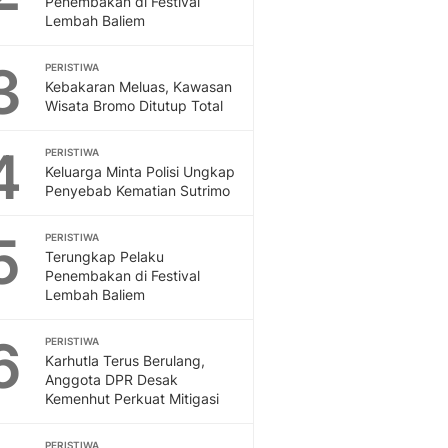
Penembakan di Festival
Sport
Lembah Baliem
Berita Bola Terkini, Ja
Klasemen, Hasil Liga
3
PERISTIWA
Kebakaran Meluas, Kawasan
Wisata Bromo Ditutup Total
4
PERISTIWA
Keluarga Minta Polisi Ungkap
Penyebab Kematian Sutrimo
5
PERISTIWA
Terungkap Pelaku
Penembakan di Festival
Lembah Baliem
6
PERISTIWA
Karhutla Terus Berulang,
Anggota DPR Desak
Kemenhut Perkuat Mitigasi
PERISTIWA