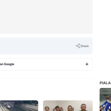
Share
 on Google
Copy Link
PIALA