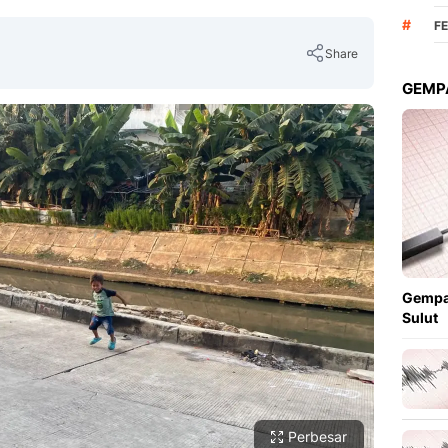
#
F
Share
GEMPA
Copy Link
Gempa
Sulut
Perbesar