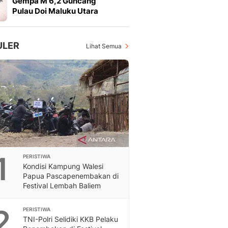
Gempa M 6,2 Guncang
Feeds
Pulau Doi Maluku Utara
Feeds Liputan6: Kumpul
Terbaru Harian
Otosia
ULER
Lihat Semua
Otosia
Spotlight
Berita Terkini, Kabar Te
Dan Dunia - Liputan6.
English
Exploring Knowledge, T
En.Liputan6.com
Disabilitas
Disabilitas Berita Terkini
1
PERISTIWA
Harian, Berita Terbaru,
Kondisi Kampung Walesi
Berita
Papua Pascapenembakan di
Berita Hari Ini Politik,
Festival Lembah Baliem
Health
Kabar Berita Terbaru D
2
PERISTIWA
Diet, Herbal Terbaik
TNI-Polri Selidiki KKB Pelaku