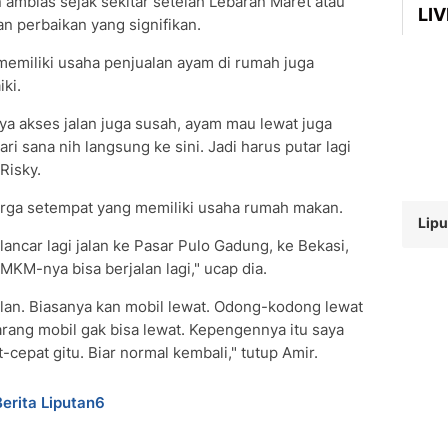
an amblas sejak sekitar setelah Lebaran Maret atau
LI
an perbaikan yang signifikan.
memiliki usaha penjualan ayam di rumah juga
ki.
ya akses jalan juga susah, ayam mau lewat juga
i sana nih langsung ke sini. Jadi harus putar lagi
Risky.
arga setempat yang memiliki usaha rumah makan.
Lipu
lancar lagi jalan ke Pasar Pulo Gadung, ke Bekasi,
UMKM-nya bisa berjalan lagi," ucap dia.
alan. Biasanya kan mobil lewat. Odong-kodong lewat
ang mobil gak bisa lewat. Kepengennya itu saya
cepat gitu. Biar normal kembali," tutup Amir.
Berita Liputan6