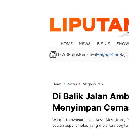
HOME
NEWS
BISNIS
SHOW
NEWS
Politik
Peristiwa
Megapolitan
Rajut
Home
News
Megapolitan
Di Balik Jalan Am
Menyimpan Cema
Warga di kawasan Jalan Kayu Mas Utara, P
adalah aspal ambles yang dibiarkan begitu 