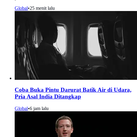
Global
•
25 menit lalu
Coba Buka Pintu Darurat Batik Air di Udara,
Pria Asal India Ditangkap
Global
•
6 jam lalu