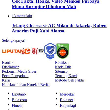
Cek Fakta: Hoaks, Video Menkeu Purbaya
Minta Koruptor Dihukum Mati
13 menit lalu
Jelang Chelsea vs AC Milan di Jakarta, Ruben
Amorim Puji Xabi Alonso
Selengkapnya
Kontak
Redaksi
Disclaimer
Kode Etik
Pedoman Media Siber
Sitemap
Form Pengaduan
Tentang Kami
Karir
Metode Cek Fakta
Hak Jawab dan Koreksi Berita
Liputan6
Merdeka
Bola.com
Bola.net
Fimela
Kapanlagi