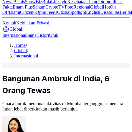
News
Bisnis
ShowBiz
Bola
Lifestyle
Kesehatan
Tekno
Otomotif
Cek
Fakta
Enam Plus
Saham
Crypto
TV
Foto
Regional
Global
Hot
On
Off
Islami
Citizen6
Opini
Feeds
Otosia
Spotlight
English
Disabilitas
Berita
Kontak
Kebijakan Privasi
Global
Internasional
Sains
Histori
Unik
Home
Global
Internasional
Bangunan Ambruk di India, 6
Orang Tewas
Cuaca buruk membuat aktivitas di Mumbai terganggu, sementara
hujan lebat diperkirakan masih berlanjut.