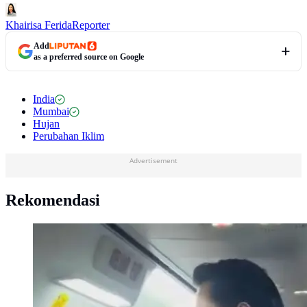
Khairisa Ferida
Reporter
Add
as a preferred source on Google
India
Mumbai
Hujan
Perubahan Iklim
Advertisement
Rekomendasi