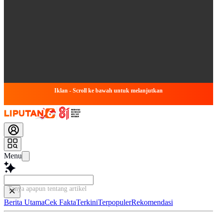
Iklan - Scroll ke bawah untuk melanjutkan
Menu
Tanya apapun tentang artikel ini...
Berita Utama
Cek Fakta
Terkini
Terpopuler
Rekomendasi