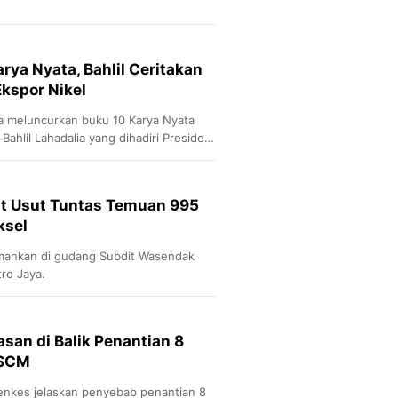
rya Nyata, Bahlil Ceritakan
kspor Nikel
ia meluncurkan buku 10 Karya Nyata
ahlil Lahadalia yang dihadiri Presiden
rat Usut Tuntas Temuan 995
ksel
iamankan di gudang Subdit Wasendak
tro Jaya.
an di Balik Penantian 8
RSCM
menkes jelaskan penyebab penantian 8