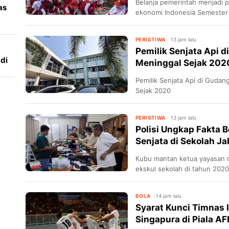
Belanja pemerintah menjadi
as
ekonomi Indonesia Semester 
persen.
PERISTIWA
13 jam lalu
Pemilik Senjata Api d
di
Meninggal Sejak 202
Pemilik Senjata Api di Guda
Sejak 2020
PERISTIWA
13 jam lalu
Polisi Ungkap Fakta B
Senjata di Sekolah Ja
Kubu mantan ketua yayasan m
ekskul sekolah di tahun 2020
BOLA
14 jam lalu
Syarat Kunci Timnas 
Singapura di Piala A