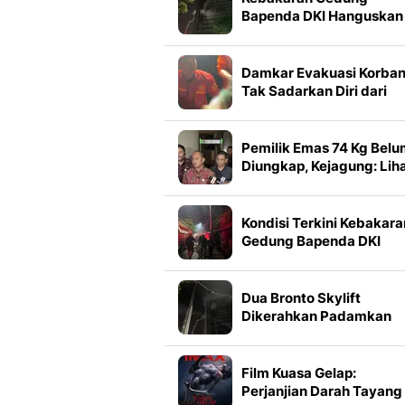
Bapenda DKI Hanguskan
Lantai
Damkar Evakuasi Korba
Tak Sadarkan Diri dari
Gedung Bapenda DKI
Pemilik Emas 74 Kg Bel
Diungkap, Kejagung: Lih
di Persidangan
Kondisi Terkini Kebakara
Gedung Bapenda DKI
Dua Bronto Skylift
Dikerahkan Padamkan
Kebakaran Gedung
Bapenda DKI
Film Kuasa Gelap:
Perjanjian Darah Tayang