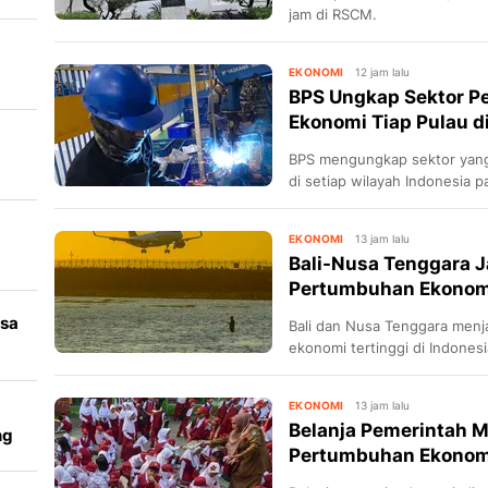
ak
jam di RSCM.
EKONOMI
12 jam lalu
BPS Ungkap Sektor 
Ekonomi Tiap Pulau d
BPS mengungkap sektor yan
di setiap wilayah Indonesia 
mendominasi di Pulau Jawa.
EKONOMI
13 jam lalu
Bali-Nusa Tenggara 
Pertumbuhan Ekonomi
asa
Bali dan Nusa Tenggara men
ekonomi tertinggi di Indones
persen.
EKONOMI
13 jam lalu
Belanja Pemerintah M
ng
Pertumbuhan Ekonom