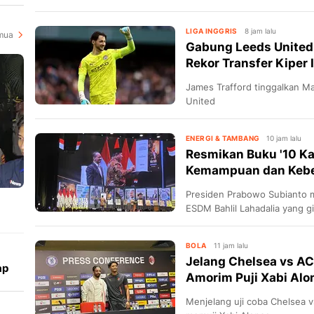
bedah buku.
LIGA INGGRIS
8 jam lalu
mua
Gabung Leeds United
Rekor Transfer Kiper 
James Trafford tinggalkan M
United
ENERGI & TAMBANG
10 jam lalu
Resmikan Buku '10 Ka
Kemampuan dan Keber
Presiden Prabowo Subianto m
ESDM Bahlil Lahadalia yang gig
bagi generasi muda Indonesi
BOLA
11 jam lalu
Jelang Chelsea vs AC
ap
Amorim Puji Xabi Alo
Menjelang uji coba Chelsea 