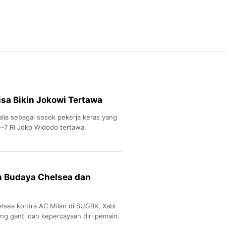
Feeds
Feeds Liputan6: Kumpul
Terbaru Harian
Otosia
Otosia
Spotlight
Berita Terkini, Kabar Te
Dan Dunia - Liputan6.
Bisa Bikin Jokowi Tertawa
English
Exploring Knowledge, T
lia sebagai sosok pekerja keras yang
En.Liputan6.com
7 RI Joko Widodo tertawa.
Disabilitas
Disabilitas Berita Terkini
Harian, Berita Terbaru,
Berita
n Budaya Chelsea dan
Berita Hari Ini Politik,
Health
Kabar Berita Terbaru D
lsea kontra AC Milan di SUGBK, Xabi
Diet, Herbal Terbaik
ng ganti dan kepercayaan diri pemain.