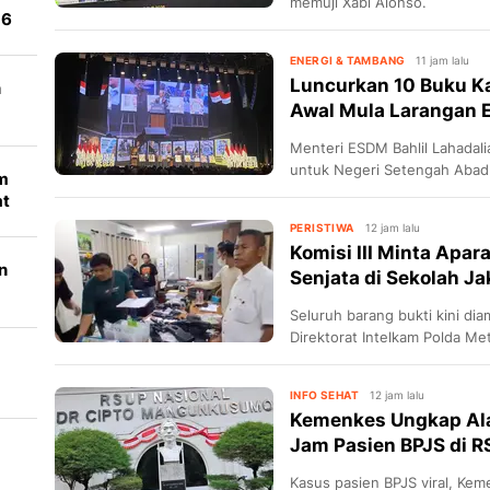
memuji Xabi Alonso.
 6
ENERGI & TAMBANG
11 jam lalu
Luncurkan 10 Buku Ka
n
Awal Mula Larangan E
Menteri ESDM Bahlil Lahadal
untuk Negeri Setengah Abad B
um
Prabowo Subianto.
at
PERISTIWA
12 jam lalu
Komisi III Minta Apa
n
Senjata di Sekolah Ja
Seluruh barang bukti kini d
Direktorat Intelkam Polda Me
INFO SEHAT
12 jam lalu
Kemenkes Ungkap Alas
Jam Pasien BPJS di 
Kasus pasien BPJS viral, Ke