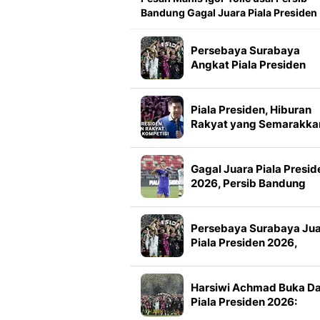
Bandung Gagal Juara Piala Presiden
Persebaya Surabaya
Angkat Piala Presiden
2026, Francisco Rivera:
Kini Kami Lebih Percaya
Diri
Piala Presiden, Hiburan
Rakyat yang Semarakka
Jeda Kompetisi
Gagal Juara Piala Presid
2026, Persib Bandung
Petik Banyak Pelajaran
Persebaya Surabaya Ju
Piala Presiden 2026,
Manajemen Imbau Bone
Tak Konvoi
Harsiwi Achmad Buka D
Piala Presiden 2026:
Meningkat 16 Persen dar