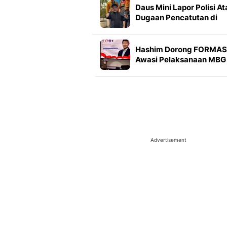
Daus Mini Lapor Polisi At
Dugaan Pencatutan di
TikTok: Awalnya
Didiamkan, tapi Makin
Parah
Hashim Dorong FORMAS
Awasi Pelaksanaan MBG 
Seluruh Indonesia
Advertisement