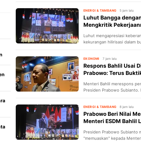
ENERGI & TAMBANG
5 jam lalu
Luhut Bangga dengan B
Mengkritik Pekerjaan
Luhut mengapresiasi keberani
kekurangan hilirisasi dalam b
n
EKONOMI
7 jam lalu
Respons Bahlil Usai D
Prabowo: Terus Bukti
en
Menteri Bahlil merespons pe
Presiden Prabowo Subianto. B
merupakan hak prerogatif Pr
ara
ENERGI & TAMBANG
8 jam lalu
k
Prabowo Beri Nilai M
Menteri ESDM Bahlil 
ata
Presiden Prabowo Subianto m
"memuaskan" kepada Menteri 
i