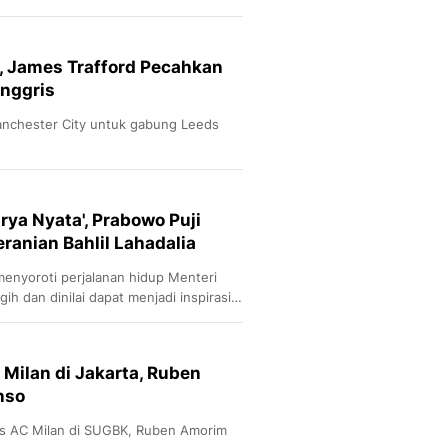
, James Trafford Pecahkan
Inggris
anchester City untuk gabung Leeds
rya Nyata', Prabowo Puji
anian Bahlil Lahadalia
enyoroti perjalanan hidup Menteri
ih dan dinilai dapat menjadi inspirasi
a.
 Milan di Jakarta, Ruben
nso
vs AC Milan di SUGBK, Ruben Amorim