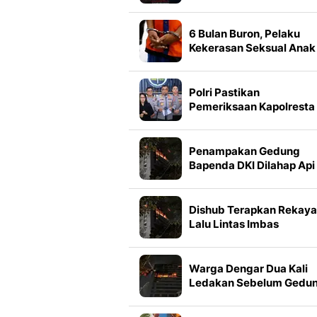
dalam Format IMAX, Sim
3 Faktanya
6 Bulan Buron, Pelaku
Kekerasan Seksual Anak
Ditangkap Sembunyi di
Mobil Travel
Polri Pastikan
Pemeriksaan Kapolresta
Banda Aceh Berjalan
Transparan
Penampakan Gedung
Bapenda DKI Dilahap Api
Dishub Terapkan Rekay
Lalu Lintas Imbas
Kebakaran Gedung
Bapenda DKI
Warga Dengar Dua Kali
Ledakan Sebelum Gedu
Bapenda DKI Kebakaran