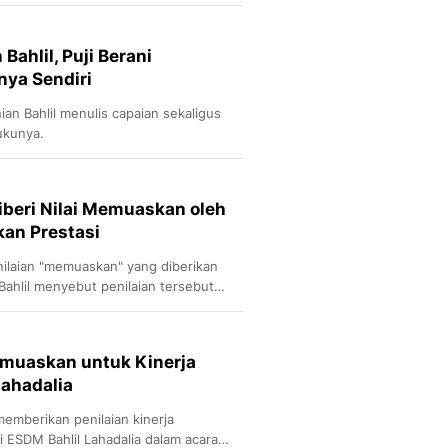
Sport
Berita Bola Terkini, Ja
Klasemen, Hasil Liga
ahlil, Puji Berani
nya Sendiri
an Bahlil menulis capaian sekaligus
ukunya.
iberi Nilai Memuaskan oleh
kan Prestasi
nilaian "memuaskan" yang diberikan
ahlil menyebut penilaian tersebut
esiden.
emuaskan untuk Kinerja
Lahadalia
emberikan penilaian kinerja
ESDM Bahlil Lahadalia dalam acara