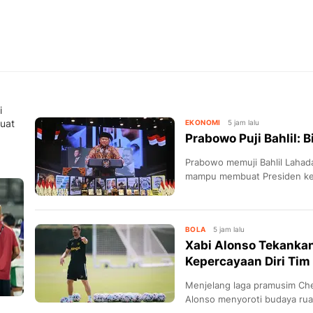
i
uat
EKONOMI
5 jam lalu
Prabowo Puji Bahlil: 
Prabowo memuji Bahlil Lahada
mampu membuat Presiden ke-
BOLA
5 jam lalu
Xabi Alonso Tekanka
Kepercayaan Diri Tim
Menjelang laga pramusim Che
Alonso menyoroti budaya rua