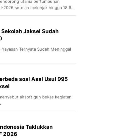
 pendorong utama pertumbuhan
I-2026 setelah melonjak hingga 18,62
i Sekolah Jaksel Sudah
0
ng Yayasan Ternyata Sudah Meninggal
erbeda soal Asal Usul 995
ksel
enyebut airsoft gun bekas kegiatan
.
Indonesia Taklukkan
FF 2026