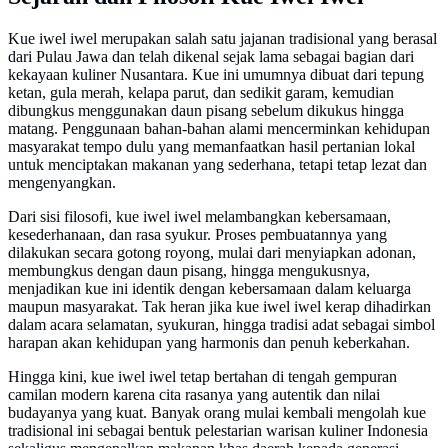
Kue iwel iwel merupakan salah satu jajanan tradisional yang berasal
dari Pulau Jawa dan telah dikenal sejak lama sebagai bagian dari
kekayaan kuliner Nusantara. Kue ini umumnya dibuat dari tepung
ketan, gula merah, kelapa parut, dan sedikit garam, kemudian
dibungkus menggunakan daun pisang sebelum dikukus hingga
matang. Penggunaan bahan-bahan alami mencerminkan kehidupan
masyarakat tempo dulu yang memanfaatkan hasil pertanian lokal
untuk menciptakan makanan yang sederhana, tetapi tetap lezat dan
mengenyangkan.
Dari sisi filosofi, kue iwel iwel melambangkan kebersamaan,
kesederhanaan, dan rasa syukur. Proses pembuatannya yang
dilakukan secara gotong royong, mulai dari menyiapkan adonan,
membungkus dengan daun pisang, hingga mengukusnya,
menjadikan kue ini identik dengan kebersamaan dalam keluarga
maupun masyarakat. Tak heran jika kue iwel iwel kerap dihadirkan
dalam acara selamatan, syukuran, hingga tradisi adat sebagai simbol
harapan akan kehidupan yang harmonis dan penuh keberkahan.
Hingga kini, kue iwel iwel tetap bertahan di tengah gempuran
camilan modern karena cita rasanya yang autentik dan nilai
budayanya yang kuat. Banyak orang mulai kembali mengolah kue
tradisional ini sebagai bentuk pelestarian warisan kuliner Indonesia