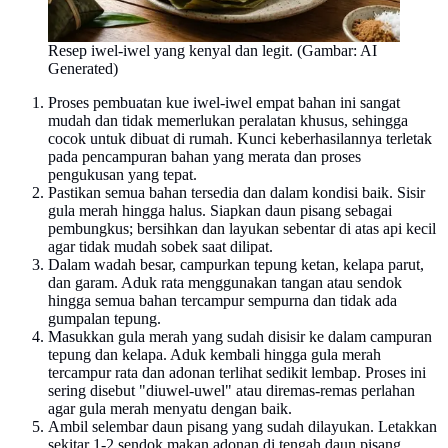
Resep iwel-iwel yang kenyal dan legit. (Gambar: AI
Generated)
Proses pembuatan kue iwel-iwel empat bahan ini sangat
mudah dan tidak memerlukan peralatan khusus, sehingga
cocok untuk dibuat di rumah. Kunci keberhasilannya terletak
pada pencampuran bahan yang merata dan proses
pengukusan yang tepat.
Pastikan semua bahan tersedia dan dalam kondisi baik. Sisir
gula merah hingga halus. Siapkan daun pisang sebagai
pembungkus; bersihkan dan layukan sebentar di atas api kecil
agar tidak mudah sobek saat dilipat.
Dalam wadah besar, campurkan tepung ketan, kelapa parut,
dan garam. Aduk rata menggunakan tangan atau sendok
hingga semua bahan tercampur sempurna dan tidak ada
gumpalan tepung.
Masukkan gula merah yang sudah disisir ke dalam campuran
tepung dan kelapa. Aduk kembali hingga gula merah
tercampur rata dan adonan terlihat sedikit lembap. Proses ini
sering disebut "diuwel-uwel" atau diremas-remas perlahan
agar gula merah menyatu dengan baik.
Ambil selembar daun pisang yang sudah dilayukan. Letakkan
sekitar 1-2 sendok makan adonan di tengah daun pisang.