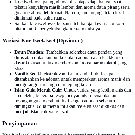
Kue iwel-iwel paling nikmat disantap selagi hangat, saat
tekstur kenyalnya masih lembut dan aroma daun pisang serta
gula merahnya lebih kuat. Namun, kue ini juga tetap lezat
dinikmati pada suhu ruang.
Sajikan kue iwel-iwel bersama teh hangat tawar atau kopi
hitam untuk menyeimbangkan rasa manisnya.
Variasi Kue Iwel-Iwel (Opsional)
Daun Pandan:
Tambahkan selembar daun pandan yang
diiris atau diikat simpul ke dalam adonan atau letakkan di
dasar kukusan untuk memberikan aroma harum alami yang
khas.
Vanili:
Sedikit ekstrak vanili atau vanili bubuk dapat
ditambahkan ke adonan untuk memperkuat aroma manis dan
mengurangi bau langu dari tepung ketan.
Isian Gula Merah Cair:
Untuk variasi yang lebih manis dan
"meleleh", beberapa resep menyarankan penambahan
potongan gula merah utuh di tengah adonan sebelum
dibungkus. Gula merah ini akan meleleh saat dikukus dan
menjadi isian cair yang lezat.
Penyimpanan