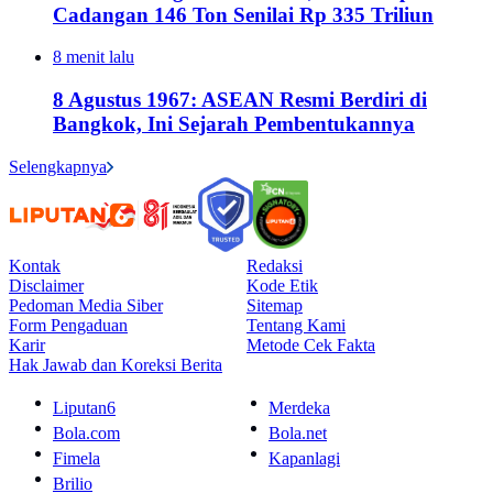
Cadangan 146 Ton Senilai Rp 335 Triliun
8 menit lalu
8 Agustus 1967: ASEAN Resmi Berdiri di
Bangkok, Ini Sejarah Pembentukannya
Selengkapnya
Kontak
Redaksi
Disclaimer
Kode Etik
Pedoman Media Siber
Sitemap
Form Pengaduan
Tentang Kami
Karir
Metode Cek Fakta
Hak Jawab dan Koreksi Berita
Liputan6
Merdeka
Bola.com
Bola.net
Fimela
Kapanlagi
Brilio