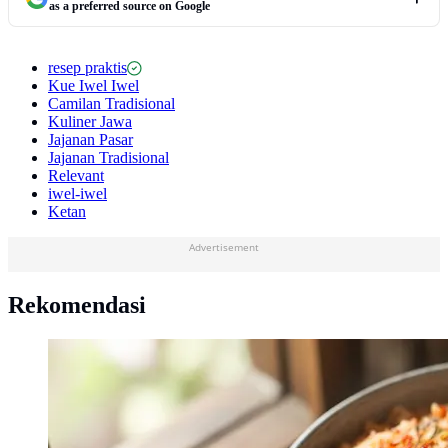
as a preferred source on Google
resep praktis
Kue Iwel Iwel
Camilan Tradisional
Kuliner Jawa
Jajanan Pasar
Jajanan Tradisional
Relevant
iwel-iwel
Ketan
Advertisement
Rekomendasi