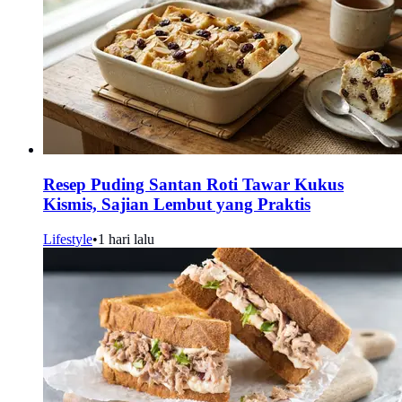
Resep Puding Santan Roti Tawar Kukus
Kismis, Sajian Lembut yang Praktis
Lifestyle
•
1 hari lalu