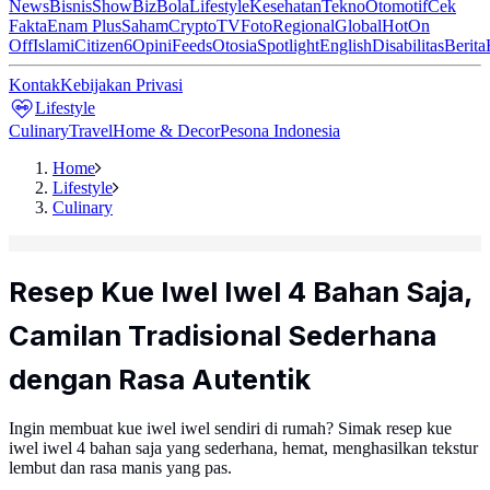
News
Bisnis
ShowBiz
Bola
Lifestyle
Kesehatan
Tekno
Otomotif
Cek
Fakta
Enam Plus
Saham
Crypto
TV
Foto
Regional
Global
Hot
On
Off
Islami
Citizen6
Opini
Feeds
Otosia
Spotlight
English
Disabilitas
Berita
Kontak
Kebijakan Privasi
Lifestyle
Culinary
Travel
Home & Decor
Pesona Indonesia
Home
Lifestyle
Culinary
Resep Kue Iwel Iwel 4 Bahan Saja,
Camilan Tradisional Sederhana
dengan Rasa Autentik
Ingin membuat kue iwel iwel sendiri di rumah? Simak resep kue
iwel iwel 4 bahan saja yang sederhana, hemat, menghasilkan tekstur
lembut dan rasa manis yang pas.