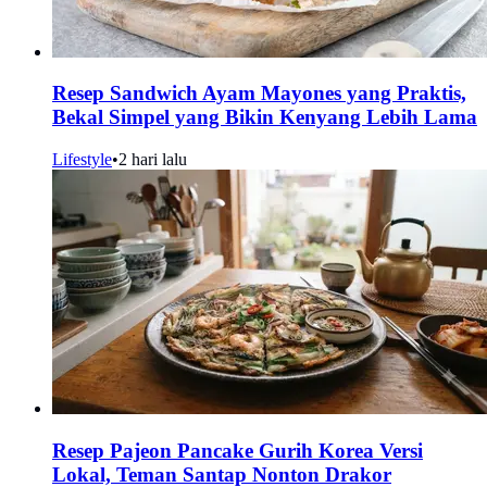
Resep Sandwich Ayam Mayones yang Praktis,
Bekal Simpel yang Bikin Kenyang Lebih Lama
Lifestyle
•
2 hari lalu
Resep Pajeon Pancake Gurih Korea Versi
Lokal, Teman Santap Nonton Drakor