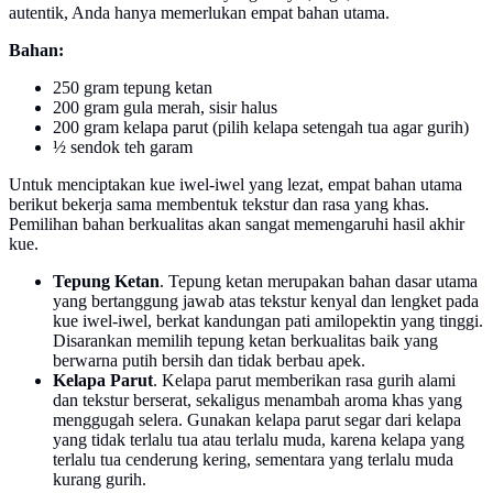
autentik, Anda hanya memerlukan empat bahan utama.
Bahan:
250 gram tepung ketan
200 gram gula merah, sisir halus
200 gram kelapa parut (pilih kelapa setengah tua agar gurih)
½ sendok teh garam
Untuk menciptakan kue iwel-iwel yang lezat, empat bahan utama
berikut bekerja sama membentuk tekstur dan rasa yang khas.
Pemilihan bahan berkualitas akan sangat memengaruhi hasil akhir
kue.
Tepung Ketan
. Tepung ketan merupakan bahan dasar utama
yang bertanggung jawab atas tekstur kenyal dan lengket pada
kue iwel-iwel, berkat kandungan pati amilopektin yang tinggi.
Disarankan memilih tepung ketan berkualitas baik yang
berwarna putih bersih dan tidak berbau apek.
Kelapa Parut
. Kelapa parut memberikan rasa gurih alami
dan tekstur berserat, sekaligus menambah aroma khas yang
menggugah selera. Gunakan kelapa parut segar dari kelapa
yang tidak terlalu tua atau terlalu muda, karena kelapa yang
terlalu tua cenderung kering, sementara yang terlalu muda
kurang gurih.