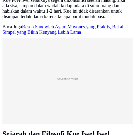
Kue iwel-iwel sebaiknya segera dikonsumsi setelah matang. Jika
ada sisa, simpan dalam wadah kedap udara di suhu ruang dan
habiskan dalam waktu 1-2 hari. Kue ini tidak disarankan untuk
disimpan terlalu lama karena kelapa parut mudah basi.
Baca Juga
Resep Sandwich Ayam Mayones yang Praktis, Bekal
Simpel yang Bikin Kenyang Lebih Lama
Advertisement
Sejarah dan Filosofi Kue Iwel Iwel