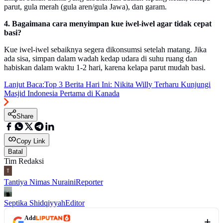
parut, gula merah (gula aren/gula Jawa), dan garam.
4. Bagaimana cara menyimpan kue iwel-iwel agar tidak cepat
basi?
Kue iwel-iwel sebaiknya segera dikonsumsi setelah matang. Jika
ada sisa, simpan dalam wadah kedap udara di suhu ruang dan
habiskan dalam waktu 1-2 hari, karena kelapa parut mudah basi.
Lanjut Baca:
Top 3 Berita Hari Ini: Nikita Willy Terharu Kunjungi
Masjid Indonesia Pertama di Kanada
Share
Copy Link
Batal
Tim Redaksi
Tantiya Nimas Nuraini
Reporter
Septika Shidqiyyah
Editor
Add