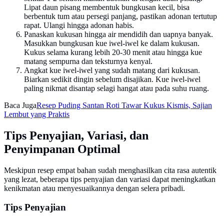
Lipat daun pisang membentuk bungkusan kecil, bisa
berbentuk tum atau persegi panjang, pastikan adonan tertutup
rapat. Ulangi hingga adonan habis.
Panaskan kukusan hingga air mendidih dan uapnya banyak.
Masukkan bungkusan kue iwel-iwel ke dalam kukusan.
Kukus selama kurang lebih 20-30 menit atau hingga kue
matang sempurna dan teksturnya kenyal.
Angkat kue iwel-iwel yang sudah matang dari kukusan.
Biarkan sedikit dingin sebelum disajikan. Kue iwel-iwel
paling nikmat disantap selagi hangat atau pada suhu ruang.
Baca Juga
Resep Puding Santan Roti Tawar Kukus Kismis, Sajian
Lembut yang Praktis
Tips Penyajian, Variasi, dan
Penyimpanan Optimal
Meskipun resep empat bahan sudah menghasilkan cita rasa autentik
yang lezat, beberapa tips penyajian dan variasi dapat meningkatkan
kenikmatan atau menyesuaikannya dengan selera pribadi.
Tips Penyajian