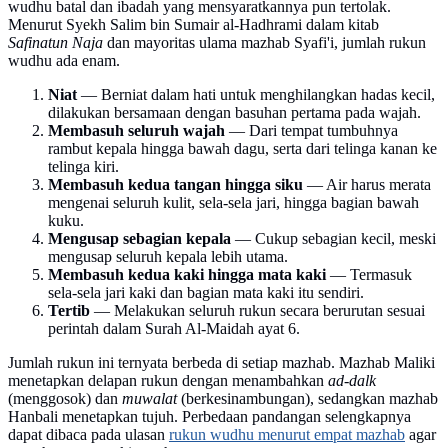
wudhu batal dan ibadah yang mensyaratkannya pun tertolak.
Menurut Syekh Salim bin Sumair al-Hadhrami dalam kitab
Safinatun Naja
dan mayoritas ulama mazhab Syafi'i, jumlah rukun
wudhu ada enam.
Niat
— Berniat dalam hati untuk menghilangkan hadas kecil,
dilakukan bersamaan dengan basuhan pertama pada wajah.
Membasuh seluruh wajah
— Dari tempat tumbuhnya
rambut kepala hingga bawah dagu, serta dari telinga kanan ke
telinga kiri.
Membasuh kedua tangan hingga siku
— Air harus merata
mengenai seluruh kulit, sela-sela jari, hingga bagian bawah
kuku.
Mengusap sebagian kepala
— Cukup sebagian kecil, meski
mengusap seluruh kepala lebih utama.
Membasuh kedua kaki hingga mata kaki
— Termasuk
sela-sela jari kaki dan bagian mata kaki itu sendiri.
Tertib
— Melakukan seluruh rukun secara berurutan sesuai
perintah dalam Surah Al-Maidah ayat 6.
Jumlah rukun ini ternyata berbeda di setiap mazhab. Mazhab Maliki
menetapkan delapan rukun dengan menambahkan
ad-dalk
(menggosok) dan
muwalat
(berkesinambungan), sedangkan mazhab
Hanbali menetapkan tujuh. Perbedaan pandangan selengkapnya
dapat dibaca pada ulasan
rukun wudhu menurut empat mazhab
agar