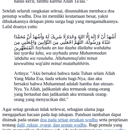
hadas kecil, fardhu karena Allah Ta'ala."
Setelah seluruh rangkaian selesai, disunnahkan membaca doa
penutup wudhu. Doa ini memiliki keutamaan besar, yakni
dibukakannya delapan pintu surga bagi yang mengamalkannya.
Lafal doanya yaitu:
أَشْهَدُ أَنْ لَا إِلَهَ إِلَّا اللهُ وَحْدَهُ لَا شَرِيكَ لَهُ وَأَشْهَدُ أَنَّ مُحَمَّدًا
عَبْدُهُ وَرَسُولُهُ، اللَّهُمَّ اجْعَلْنِي مِنَ التَّوَّابِينَ وَاجْعَلْنِي مِنَ
الْمُتَطَهِّرِينَ
Asyhadu an laa ilaaha illallahu wahdahu
laa syarika lahu, wa asyhadu anna Muhammadan
'abduhu wa rasuluhu. Allahummaj'alni minat
tawwabina waj'alni minal mutathahhirin.
Artinya: "Aku bersaksi bahwa tiada Tuhan selain Allah
Yang Maha Esa, tiada sekutu bagi-Nya, dan aku
bersaksi bahwa Muhammad adalah hamba dan utusan-
Nya. Ya Allah, jadikanlah aku termasuk orang-orang
yang bertaubat dan jadikanlah aku termasuk orang-
orang yang menyucikan diri."
Agar setiap gerakan tidak terlewat, sebagian ulama juga
mengajarkan bacaan pada tiap tahapan. Panduan tambahan dapat
disimak pada uraian
doa pada setiap gerakan wudhu
serta penjelasan
tentang
dalil, rukun, syarat, dan urutan wudhu
. Bagi pemula yang