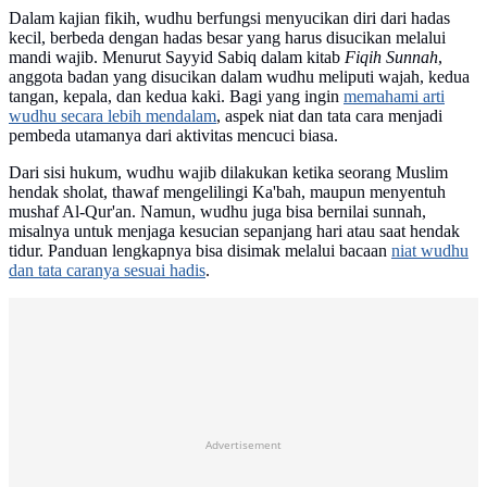
Dalam kajian fikih, wudhu berfungsi menyucikan diri dari hadas
kecil, berbeda dengan hadas besar yang harus disucikan melalui
mandi wajib. Menurut Sayyid Sabiq dalam kitab
Fiqih Sunnah
,
anggota badan yang disucikan dalam wudhu meliputi wajah, kedua
tangan, kepala, dan kedua kaki. Bagi yang ingin
memahami arti
wudhu secara lebih mendalam
, aspek niat dan tata cara menjadi
pembeda utamanya dari aktivitas mencuci biasa.
Dari sisi hukum, wudhu wajib dilakukan ketika seorang Muslim
hendak sholat, thawaf mengelilingi Ka'bah, maupun menyentuh
mushaf Al-Qur'an. Namun, wudhu juga bisa bernilai sunnah,
misalnya untuk menjaga kesucian sepanjang hari atau saat hendak
tidur. Panduan lengkapnya bisa disimak melalui bacaan
niat wudhu
dan tata caranya sesuai hadis
.
Advertisement