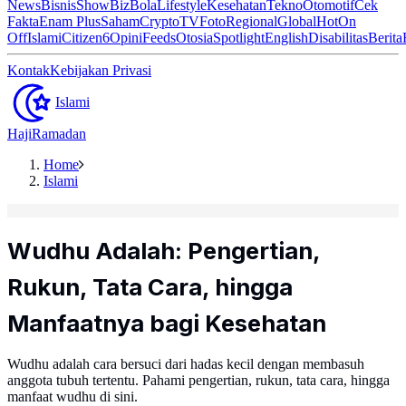
News
Bisnis
ShowBiz
Bola
Lifestyle
Kesehatan
Tekno
Otomotif
Cek
Fakta
Enam Plus
Saham
Crypto
TV
Foto
Regional
Global
Hot
On
Off
Islami
Citizen6
Opini
Feeds
Otosia
Spotlight
English
Disabilitas
Berita
Kontak
Kebijakan Privasi
Islami
Haji
Ramadan
Home
Islami
Wudhu Adalah: Pengertian,
Rukun, Tata Cara, hingga
Manfaatnya bagi Kesehatan
Wudhu adalah cara bersuci dari hadas kecil dengan membasuh
anggota tubuh tertentu. Pahami pengertian, rukun, tata cara, hingga
manfaat wudhu di sini.