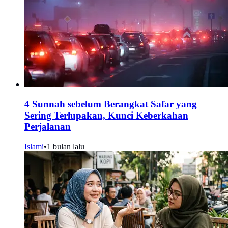
4 Sunnah sebelum Berangkat Safar yang
Sering Terlupakan, Kunci Keberkahan
Perjalanan
Islami
•
1 bulan lalu