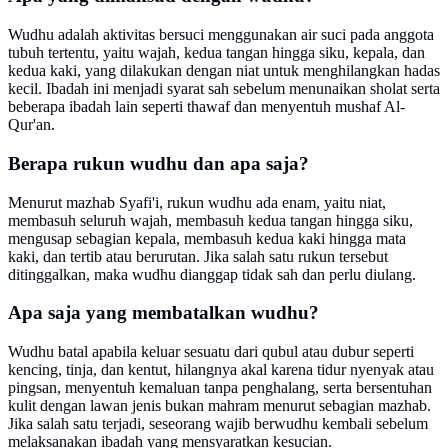
Wudhu adalah aktivitas bersuci menggunakan air suci pada anggota
tubuh tertentu, yaitu wajah, kedua tangan hingga siku, kepala, dan
kedua kaki, yang dilakukan dengan niat untuk menghilangkan hadas
kecil. Ibadah ini menjadi syarat sah sebelum menunaikan sholat serta
beberapa ibadah lain seperti thawaf dan menyentuh mushaf Al-
Qur'an.
Berapa rukun wudhu dan apa saja?
Menurut mazhab Syafi'i, rukun wudhu ada enam, yaitu niat,
membasuh seluruh wajah, membasuh kedua tangan hingga siku,
mengusap sebagian kepala, membasuh kedua kaki hingga mata
kaki, dan tertib atau berurutan. Jika salah satu rukun tersebut
ditinggalkan, maka wudhu dianggap tidak sah dan perlu diulang.
Apa saja yang membatalkan wudhu?
Wudhu batal apabila keluar sesuatu dari qubul atau dubur seperti
kencing, tinja, dan kentut, hilangnya akal karena tidur nyenyak atau
pingsan, menyentuh kemaluan tanpa penghalang, serta bersentuhan
kulit dengan lawan jenis bukan mahram menurut sebagian mazhab.
Jika salah satu terjadi, seseorang wajib berwudhu kembali sebelum
melaksanakan ibadah yang mensyaratkan kesucian.