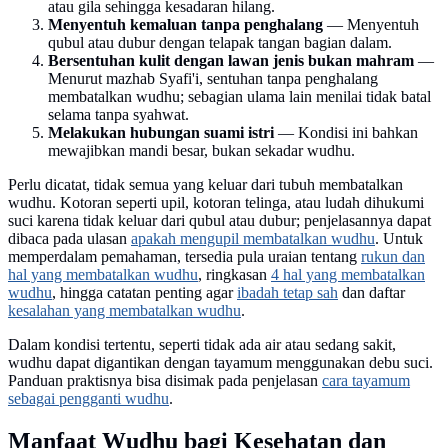
atau gila sehingga kesadaran hilang.
Menyentuh kemaluan tanpa penghalang
— Menyentuh
qubul atau dubur dengan telapak tangan bagian dalam.
Bersentuhan kulit dengan lawan jenis bukan mahram
—
Menurut mazhab Syafi'i, sentuhan tanpa penghalang
membatalkan wudhu; sebagian ulama lain menilai tidak batal
selama tanpa syahwat.
Melakukan hubungan suami istri
— Kondisi ini bahkan
mewajibkan mandi besar, bukan sekadar wudhu.
Perlu dicatat, tidak semua yang keluar dari tubuh membatalkan
wudhu. Kotoran seperti upil, kotoran telinga, atau ludah dihukumi
suci karena tidak keluar dari qubul atau dubur; penjelasannya dapat
dibaca pada ulasan
apakah mengupil membatalkan wudhu
. Untuk
memperdalam pemahaman, tersedia pula uraian tentang
rukun dan
hal yang membatalkan wudhu
, ringkasan
4 hal yang membatalkan
wudhu
, hingga catatan penting agar
ibadah tetap sah
dan daftar
kesalahan yang membatalkan wudhu
.
Dalam kondisi tertentu, seperti tidak ada air atau sedang sakit,
wudhu dapat digantikan dengan tayamum menggunakan debu suci.
Panduan praktisnya bisa disimak pada penjelasan
cara tayamum
sebagai pengganti wudhu
.
Manfaat Wudhu bagi Kesehatan dan