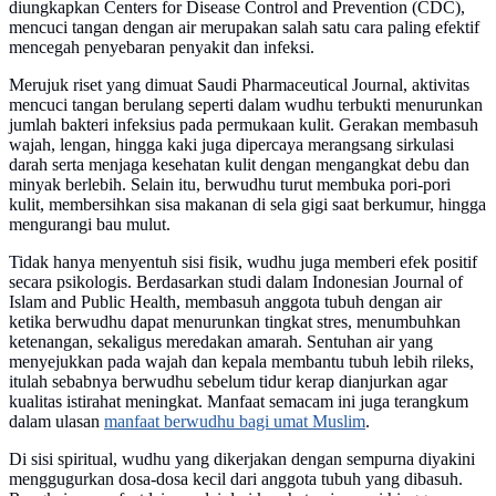
diungkapkan Centers for Disease Control and Prevention (CDC),
mencuci tangan dengan air merupakan salah satu cara paling efektif
mencegah penyebaran penyakit dan infeksi.
Merujuk riset yang dimuat Saudi Pharmaceutical Journal, aktivitas
mencuci tangan berulang seperti dalam wudhu terbukti menurunkan
jumlah bakteri infeksius pada permukaan kulit. Gerakan membasuh
wajah, lengan, hingga kaki juga dipercaya merangsang sirkulasi
darah serta menjaga kesehatan kulit dengan mengangkat debu dan
minyak berlebih. Selain itu, berwudhu turut membuka pori-pori
kulit, membersihkan sisa makanan di sela gigi saat berkumur, hingga
mengurangi bau mulut.
Tidak hanya menyentuh sisi fisik, wudhu juga memberi efek positif
secara psikologis. Berdasarkan studi dalam Indonesian Journal of
Islam and Public Health, membasuh anggota tubuh dengan air
ketika berwudhu dapat menurunkan tingkat stres, menumbuhkan
ketenangan, sekaligus meredakan amarah. Sentuhan air yang
menyejukkan pada wajah dan kepala membantu tubuh lebih rileks,
itulah sebabnya berwudhu sebelum tidur kerap dianjurkan agar
kualitas istirahat meningkat. Manfaat semacam ini juga terangkum
dalam ulasan
manfaat berwudhu bagi umat Muslim
.
Di sisi spiritual, wudhu yang dikerjakan dengan sempurna diyakini
menggugurkan dosa-dosa kecil dari anggota tubuh yang dibasuh.