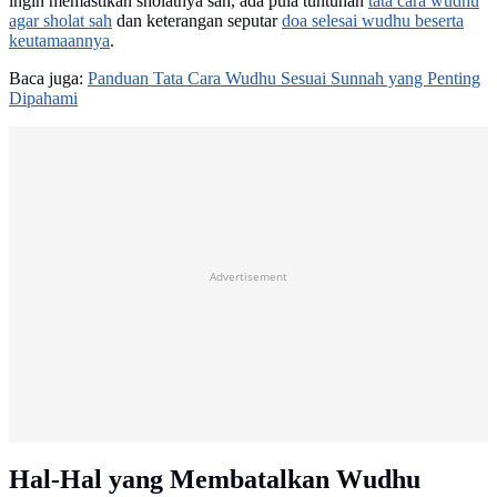
ingin memastikan sholatnya sah, ada pula tuntunan
tata cara wudhu
agar sholat sah
dan keterangan seputar
doa selesai wudhu beserta
keutamaannya
.
Baca juga:
Panduan Tata Cara Wudhu Sesuai Sunnah yang Penting
Dipahami
Advertisement
Hal-Hal yang Membatalkan Wudhu