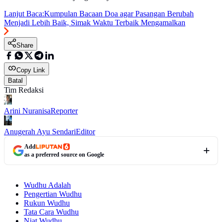
Lanjut Baca:
Kumpulan Bacaan Doa agar Pasangan Berubah
Menjadi Lebih Baik, Simak Waktu Terbaik Mengamalkan
Share
Copy Link
Batal
Tim Redaksi
Arini Nuranisa
Reporter
Anugerah Ayu Sendari
Editor
Add
as a preferred source on Google
Wudhu Adalah
Pengertian Wudhu
Rukun Wudhu
Tata Cara Wudhu
Niat Wudhu