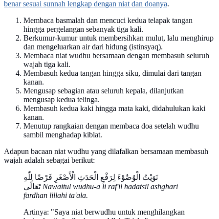
benar sesuai sunnah lengkap dengan niat dan doanya
.
Membaca basmalah dan mencuci kedua telapak tangan
hingga pergelangan sebanyak tiga kali.
Berkumur-kumur untuk membersihkan mulut, lalu menghirup
dan mengeluarkan air dari hidung (istinsyaq).
Membaca niat wudhu bersamaan dengan membasuh seluruh
wajah tiga kali.
Membasuh kedua tangan hingga siku, dimulai dari tangan
kanan.
Mengusap sebagian atau seluruh kepala, dilanjutkan
mengusap kedua telinga.
Membasuh kedua kaki hingga mata kaki, didahulukan kaki
kanan.
Menutup rangkaian dengan membaca doa setelah wudhu
sambil menghadap kiblat.
Adapun bacaan niat wudhu yang dilafalkan bersamaan membasuh
wajah adalah sebagai berikut:
نَوَيْتُ الْوُضُوْءَ لِرَفْعِ الْحَدَثِ الْأَصْغَرِ فَرْضًا لِلّٰهِ
تَعَالَى
Nawaitul wudhu-a li raf'il hadatsil ashghari
fardhan lillahi ta'ala.
Artinya: "Saya niat berwudhu untuk menghilangkan