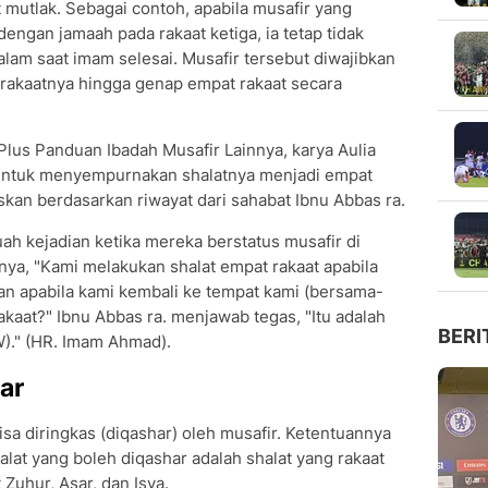
 mutlak. Sebagai contoh, apabila musafir yang
engan jamaah pada rakaat ketiga, ia tetap tidak
lam saat imam selesai. Musafir tersebut diwajibkan
rakaatnya hingga genap empat rakaat secara
lus Panduan Ibadah Musafir Lainnya, karya Aulia
r untuk menyempurnakan shalatnya menjadi empat
skan berdasarkan riwayat dari sahabat Ibnu Abbas ra.
h kejadian ketika mereka berstatus musafir di
ya, "Kami melakukan shalat empat rakaat apabila
n apabila kami kembali ke tempat kami (bersama-
akaat?" Ibnu Abbas ra. menjawab tegas, "Itu adalah
BERI
)." (HR. Imam Ahmad).
ar
isa diringkas (diqashar) oleh musafir. Ketentuannya
alat yang boleh diqashar adalah shalat yang rakaat
 Zuhur, Asar, dan Isya.