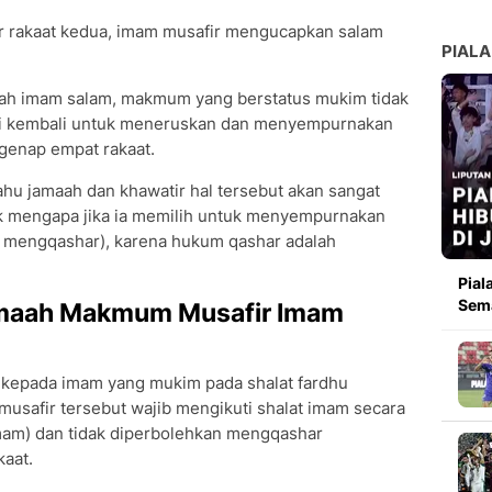
r rakaat kedua, imam musafir mengucapkan salam
PIALA
h imam salam, makmum yang berstatus mukim tidak
diri kembali untuk meneruskan dan menyempurnakan
 genap empat rakaat.
hu jamaah dan khawatir hal tersebut akan sangat
mengapa jika ia memilih untuk menyempurnakan
ak mengqashar), karena hukum qashar adalah
Pial
Sema
amaah Makmum Musafir Imam
kepada imam yang mukim pada shalat fardhu
a musafir tersebut wajib mengikuti shalat imam secara
mam) dan tidak diperbolehkan mengqashar
kaat.