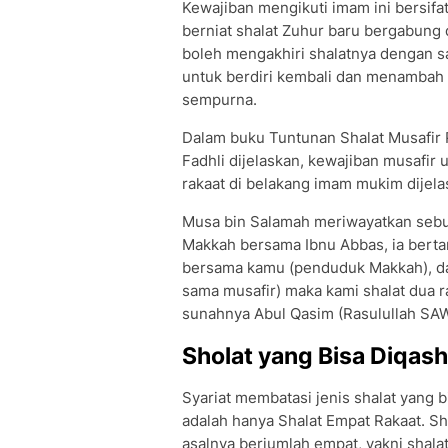
Kewajiban mengikuti imam ini bersifat
berniat shalat Zuhur baru bergabung d
boleh mengakhiri shalatnya dengan sa
untuk berdiri kembali dan menambah 
sempurna.
Dalam buku Tuntunan Shalat Musafir P
Fadhli dijelaskan, kewajiban musafi
rakaat di belakang imam mukim dijela
Musa bin Salamah meriwayatkan sebua
Makkah bersama Ibnu Abbas, ia bertan
bersama kamu (penduduk Makkah), da
sama musafir) maka kami shalat dua r
sunahnya Abul Qasim (Rasulullah SAW
Sholat yang Bisa Diqash
Syariat membatasi jenis shalat yang b
adalah hanya Shalat Empat Rakaat. Sh
asalnya berjumlah empat, yakni shalat