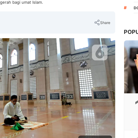
gerah bagi umat Islam.
#
D
Share
POP
Copy Link