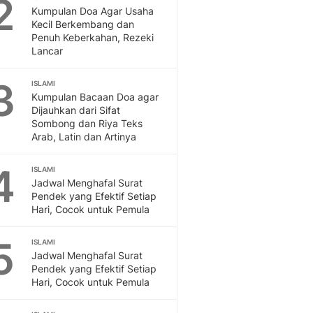
2
Feeds
Kumpulan Doa Agar Usaha
Kecil Berkembang dan
Feeds Liputan6: Kumpul
Penuh Keberkahan, Rezeki
Terbaru Harian
Lancar
Otosia
Otosia
3
ISLAMI
Spotlight
Kumpulan Bacaan Doa agar
Berita Terkini, Kabar Te
Dijauhkan dari Sifat
Dan Dunia - Liputan6.
Sombong dan Riya Teks
Arab, Latin dan Artinya
English
Exploring Knowledge, T
4
ISLAMI
En.Liputan6.com
Jadwal Menghafal Surat
Disabilitas
Pendek yang Efektif Setiap
Disabilitas Berita Terkini
Hari, Cocok untuk Pemula
Harian, Berita Terbaru,
Berita
5
ISLAMI
Berita Hari Ini Politik,
Jadwal Menghafal Surat
Health
Pendek yang Efektif Setiap
Hari, Cocok untuk Pemula
Kabar Berita Terbaru D
Diet, Herbal Terbaik