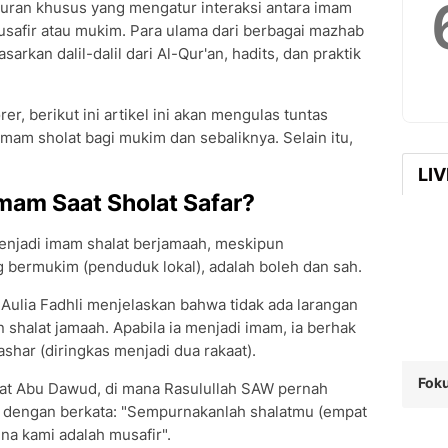
turan khusus yang mengatur interaksi antara imam
afir atau mukim. Para ulama dari berbagai mazhab
rkan dalil-dalil dari Al-Qur'an, hadits, dan praktik
er, berikut ini artikel ini akan mengulas tuntas
imam sholat bagi mukim dan sebaliknya. Selain itu,
LI
mam Saat Sholat Safar?
enjadi imam shalat berjamaah, meskipun
bermukim (penduduk lokal), adalah boleh dan sah.
Aulia Fadhli menjelaskan bahwa tidak ada larangan
shalat jamaah. Apabila ia menjadi imam, ia berhak
shar (diringkas menjadi dua rakaat).
Foku
ayat Abu Dawud, di mana Rasulullah SAW pernah
dengan berkata: "Sempurnakanlah shalatmu (empat
na kami adalah musafir".