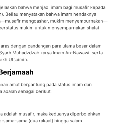
jelaskan bahwa menjadi imam bagi musafir kepada
n). Beliau menyatakan bahwa imam hendaknya
nya—musafir mengqashar, mukim menyempurnakan—
erstatus mukim untuk menyempurnakan shalat
elaras dengan pandangan para ulama besar dalam
u Syarh Muhadzdzab karya Imam An-Nawawi, serta
ekh Utsaimin.
 Berjamaah
lanan amat bergantung pada status imam dan
adalah sebagai berikut:
 adalah musafir, maka keduanya diperbolehkan
ersama-sama (dua rakaat) hingga salam.