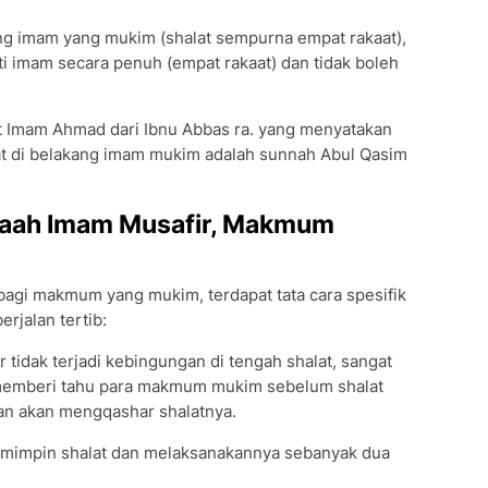
ang imam yang mukim (shalat sempurna empat rakaat),
i imam secara penuh (empat rakaat) dan tidak boleh
at Imam Ahmad dari Ibnu Abbas ra. yang menyatakan
 di belakang imam mukim adalah sunnah Abul Qasim
amaah Imam Musafir, Makmum
bagi makmum yang mukim, terdapat tata cara spesifik
rjalan tertib:
idak terjadi kebingungan di tengah shalat, sangat
 memberi tahu para makmum mukim sebelum shalat
dan akan mengqashar shalatnya.
emimpin shalat dan melaksanakannya sebanyak dua