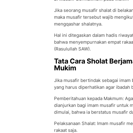
Jika seorang musafir shalat di belak
maka musafir tersebut wajib mengikut
mengqashar shalatnya.
Hal ini ditegaskan dalam hadis riway
bahwa menyempurnakan empat rakaat
(Rasulullah SAW).
Tata Cara Sholat Berj
Mukim
Jika musafir bertindak sebagai imam 
yang harus diperhatikan agar ibadah be
Pemberitahuan kepada Makmum: Agar t
dianjurkan bagi imam musafir untuk
dimulai, bahwa ia berstatus musafir 
Pelaksanaan Shalat: Imam musafir m
rakaat saja.