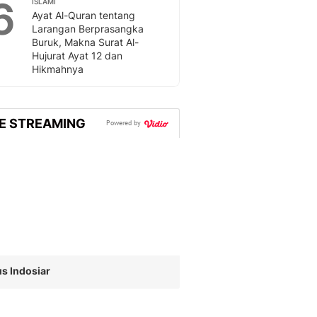
6
Sport
ISLAMI
Ayat Al-Quran tentang
Berita Bola Terkini, Ja
Larangan Berprasangka
Klasemen, Hasil Liga
Buruk, Makna Surat Al-
Hujurat Ayat 12 dan
Hikmahnya
VE STREAMING
Powered by
s Indosiar