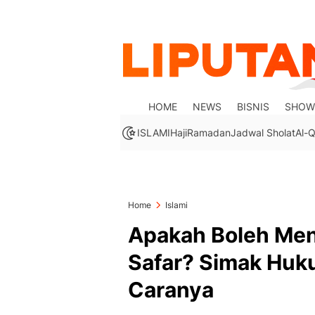
HOME
NEWS
BISNIS
SHOW
ISLAMI
Haji
Ramadan
Jadwal Sholat
Al-Q
Home
Islami
Apakah Boleh Men
Safar? Simak Huk
Caranya