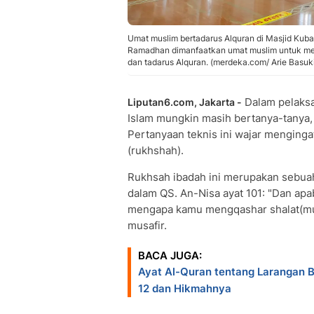
Umat muslim bertadarus Alquran di Masjid Kuba
Ramadhan dimanfaatkan umat muslim untuk memp
dan tadarus Alquran. (merdeka.com/ Arie Basuk
Dalam pelaksa
Liputan6.com, Jakarta -
Islam mungkin masih bertanya-tanya,
Pertanyaan teknis ini wajar menging
(rukhshah).
Rukhsah ibadah ini merupakan sebuah
dalam QS. An-Nisa ayat 101: "Dan apa
mengapa kamu mengqashar shalat(mu)"
musafir.
BACA JUGA:
Ayat Al-Quran tentang Larangan B
12 dan Hikmahnya