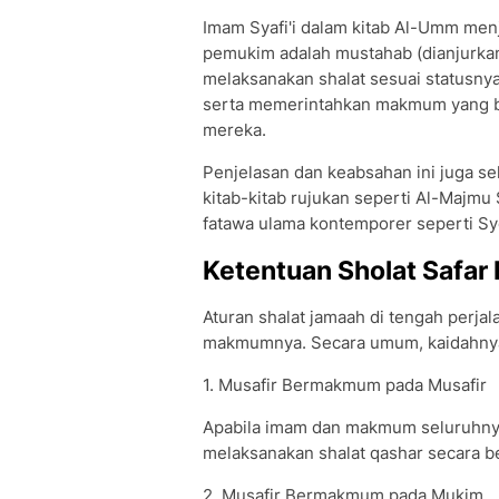
Imam Syafi'i dalam kitab Al-Umm men
pemukim adalah mustahab (dianjurka
melaksanakan shalat sesuai status
serta memerintahkan makmum yang b
mereka.
Penjelasan dan keabsahan ini juga s
kitab-kitab rujukan seperti Al-Majm
fatawa ulama kontemporer seperti Sy
Ketentuan Sholat Safar
Aturan shalat jamaah di tengah perja
makmumnya. Secara umum, kaidahnya 
1. Musafir Bermakmum pada Musafir
Apabila imam dan makmum seluruhnya
melaksanakan shalat qashar secara b
2. Musafir Bermakmum pada Mukim