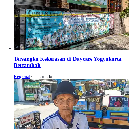
Tersangka Kekerasan di Daycare Yogyakarta
Bertambah
Regional
•
11 hari lalu