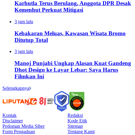
Karhutla Terus Berulang, Anggota DPR Desak
Kemenhut Perkuat Mitigasi
3 jam lalu
Kebakaran Meluas, Kawasan Wisata Bromo
Ditutup Total
3 jam lalu
Manoj Punjabi Ungkap Alasan Kuat Gandeng
Dhot Design ke Layar Lebar: Saya Harus
Filmkan Ini
Selengkapnya
Kontak
Redaksi
Disclaimer
Kode Etik
Pedoman Media Siber
Sitemap
Form Pengaduan
Tentang Kami