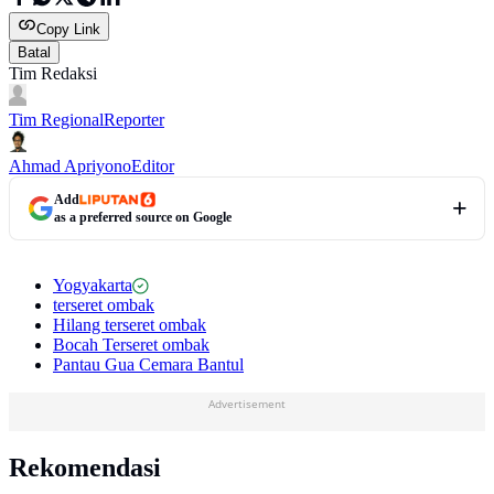
Copy Link
Batal
Tim Redaksi
Tim Regional
Reporter
Ahmad Apriyono
Editor
Add
as a preferred source on Google
Yogyakarta
terseret ombak
Hilang terseret ombak
Bocah Terseret ombak
Pantau Gua Cemara Bantul
Advertisement
Rekomendasi