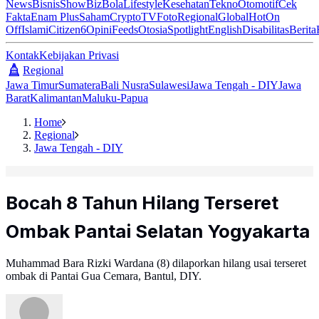
News
Bisnis
ShowBiz
Bola
Lifestyle
Kesehatan
Tekno
Otomotif
Cek
Fakta
Enam Plus
Saham
Crypto
TV
Foto
Regional
Global
Hot
On
Off
Islami
Citizen6
Opini
Feeds
Otosia
Spotlight
English
Disabilitas
Berita
Kontak
Kebijakan Privasi
Regional
Jawa Timur
Sumatera
Bali Nusra
Sulawesi
Jawa Tengah - DIY
Jawa
Barat
Kalimantan
Maluku-Papua
Home
Regional
Jawa Tengah - DIY
Bocah 8 Tahun Hilang Terseret
Ombak Pantai Selatan Yogyakarta
Muhammad Bara Rizki Wardana (8) dilaporkan hilang usai terseret
ombak di Pantai Gua Cemara, Bantul, DIY.