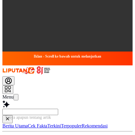
Iklan - Scroll ke bawah untuk melanjutkan
Menu
Tanya apapun tentang artikel ini...
Berita Utama
Cek Fakta
Terkini
Terpopuler
Rekomendasi