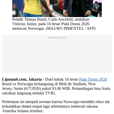
Pelatih Timnas Brasil, Carlo Ancelotti, andalkan
Vinicius Junior, pada 16 besar Piala Dunia 2026
melawan Norwegia. (MAURO PIMENTEL / AFP)
Advertisement
Liputan6.com, Jakarta -
Duel babak 16 besar
Piala Dunia 2026
Brasil vs Norwegia berlangsung di MetLife Stadium, New
Jersey, Senin (6/7/2026) pukul 03.00 WIB. Pertandingan bisa Anda
saksikan langsung melalui TVRI.
Pertemuan ini menjadi sorotan karena Norwegia memiliki rekor tak
terkalahkan dalam empat laga sebelumnya melawan raksasa
Amerika Selatan tersebut.