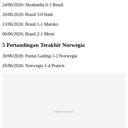
24/06/2026: Skotlandia 0-3 Brasil
20/06/2026: Brasil 3-0 Haiti
13/06/2026: Brasil 1-1 Maroko
06/06/2026: Brasil 2-1 Mesir
5 Pertandingan Terakhir Norwegia
30/06/2026: Pantai Gading 1-2 Norwegia
26/06/2026: Norwegia 1-4 Prancis
Advertisement