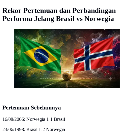
Rekor Pertemuan dan Perbandingan
Performa Jelang Brasil vs Norwegia
Ilustrasi Brasil vs Norwedgia di 16 besar Piala Dunia
2026. (Bola.com/Foto by AI)
Pertemuan Sebelumnya
16/08/2006: Norwegia 1-1 Brasil
23/06/1998: Brasil 1-2 Norwegia