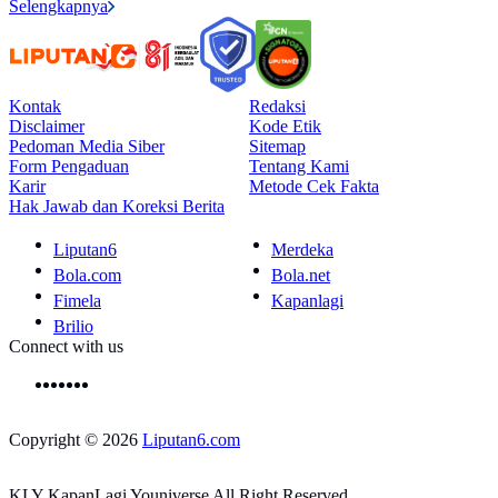
Selengkapnya
Kontak
Redaksi
Disclaimer
Kode Etik
Pedoman Media Siber
Sitemap
Form Pengaduan
Tentang Kami
Karir
Metode Cek Fakta
Hak Jawab dan Koreksi Berita
Liputan6
Merdeka
Bola.com
Bola.net
Fimela
Kapanlagi
Brilio
Connect with us
Copyright © 2026
Liputan6.com
KLY KapanLagi Youniverse All Right Reserved.