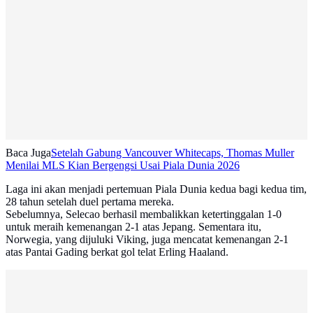
Baca Juga
Setelah Gabung Vancouver Whitecaps, Thomas Muller
Menilai MLS Kian Bergengsi Usai Piala Dunia 2026
Laga ini akan menjadi pertemuan Piala Dunia kedua bagi kedua tim,
28 tahun setelah duel pertama mereka.
Sebelumnya, Selecao berhasil membalikkan ketertinggalan 1-0
untuk meraih kemenangan 2-1 atas Jepang. Sementara itu,
Norwegia, yang dijuluki Viking, juga mencatat kemenangan 2-1
atas Pantai Gading berkat gol telat Erling Haaland.