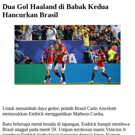
Dua Gol Haaland di Babak Kedua
Hancurkan Brasil
Selebrasi penyerang Norwegia Erling Haaland saat
menjebol gawang Brasil di 16 besar Piala Dunia 2026
(AFP)
Untuk menambah daya gedor, pelatih Brasil Carlo Ancelotti
memasukkan Endrick menggantikan Matheus Cunha.
Baru beberapa menit berada di lapangan, Endrick hampir membwa
Brasil unggul pada menit 59. Umpan terobosan manis Vinicius Jr
membuat Endrick berhadapan langsung dengan kiper. Namun