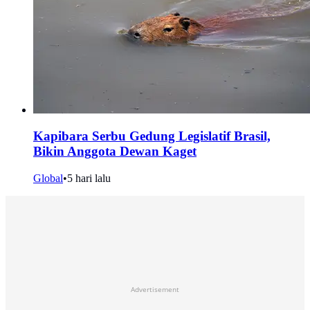
Kapibara Serbu Gedung Legislatif Brasil,
Bikin Anggota Dewan Kaget
Global
•
5 hari lalu
Advertisement