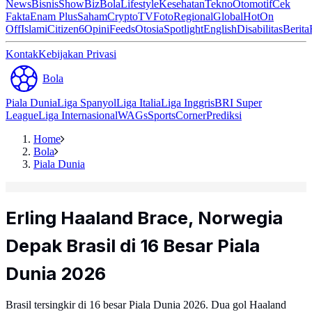
News
Bisnis
ShowBiz
Bola
Lifestyle
Kesehatan
Tekno
Otomotif
Cek
Fakta
Enam Plus
Saham
Crypto
TV
Foto
Regional
Global
Hot
On
Off
Islami
Citizen6
Opini
Feeds
Otosia
Spotlight
English
Disabilitas
Berita
Kontak
Kebijakan Privasi
Bola
Piala Dunia
Liga Spanyol
Liga Italia
Liga Inggris
BRI Super
League
Liga Internasional
WAGs
Sports
Corner
Prediksi
Home
Bola
Piala Dunia
Erling Haaland Brace, Norwegia
Depak Brasil di 16 Besar Piala
Dunia 2026
Brasil tersingkir di 16 besar Piala Dunia 2026. Dua gol Haaland