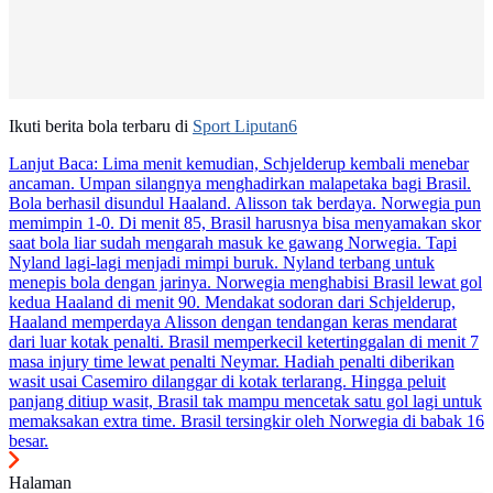
Ikuti berita bola terbaru di
Sport Liputan6
Lanjut Baca:
Lima menit kemudian, Schjelderup kembali menebar
ancaman. Umpan silangnya menghadirkan malapetaka bagi Brasil.
Bola berhasil disundul Haaland. Alisson tak berdaya. Norwegia pun
memimpin 1-0. Di menit 85, Brasil harusnya bisa menyamakan skor
saat bola liar sudah mengarah masuk ke gawang Norwegia. Tapi
Nyland lagi-lagi menjadi mimpi buruk. Nyland terbang untuk
menepis bola dengan jarinya. Norwegia menghabisi Brasil lewat gol
kedua Haaland di menit 90. Mendakat sodoran dari Schjelderup,
Haaland memperdaya Alisson dengan tendangan keras mendarat
dari luar kotak penalti. Brasil memperkecil ketertinggalan di menit 7
masa injury time lewat penalti Neymar. Hadiah penalti diberikan
wasit usai Casemiro dilanggar di kotak terlarang. Hingga peluit
panjang ditiup wasit, Brasil tak mampu mencetak satu gol lagi untuk
memaksakan extra time. Brasil tersingkir oleh Norwegia di babak 16
besar.
Halaman