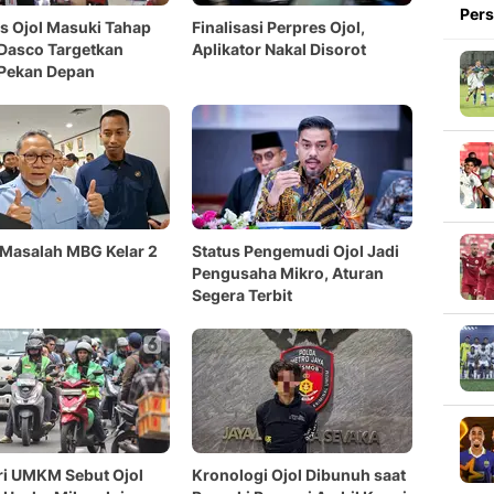
Pers
s Ojol Masuki Tahap
Finalisasi Perpres Ojol,
 Dasco Targetkan
Aplikator Nakal Disorot
 Pekan Depan
 Masalah MBG Kelar 2
Status Pengemudi Ojol Jadi
Pengusaha Mikro, Aturan
Segera Terbit
i UMKM Sebut Ojol
Kronologi Ojol Dibunuh saat