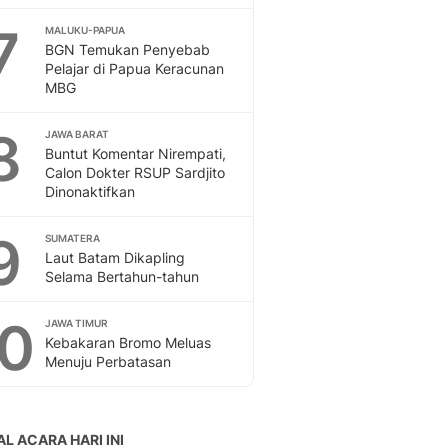
Sport
Berita Bola Terkini, Ja
7
MALUKU-PAPUA
BGN Temukan Penyebab
Klasemen, Hasil Liga
Pelajar di Papua Keracunan
MBG
8
JAWA BARAT
Buntut Komentar Nirempati,
Calon Dokter RSUP Sardjito
Dinonaktifkan
9
SUMATERA
Laut Batam Dikapling
Selama Bertahun-tahun
10
JAWA TIMUR
Kebakaran Bromo Meluas
Menuju Perbatasan