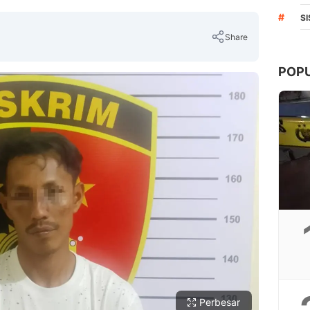
#
S
Share
POP
Copy Link
Perbesar