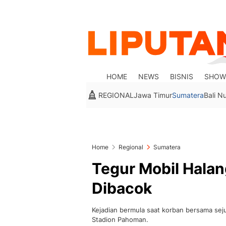
HOME
NEWS
BISNIS
SHOW
REGIONAL
Jawa Timur
Sumatera
Bali N
Home
Regional
Sumatera
Tegur Mobil Halan
Dibacok
Kejadian bermula saat korban bersama sej
Stadion Pahoman.