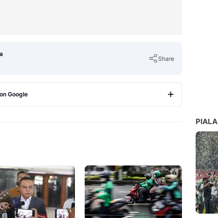
a
Share
 on Google
Copy Link
PIALA