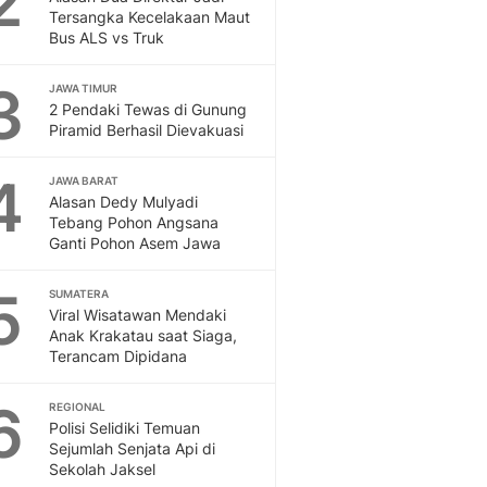
2
Feeds
Tersangka Kecelakaan Maut
Bus ALS vs Truk
Feeds Liputan6: Kumpul
Terbaru Harian
3
JAWA TIMUR
Otosia
2 Pendaki Tewas di Gunung
Otosia
Piramid Berhasil Dievakuasi
Spotlight
Berita Terkini, Kabar Te
4
JAWA BARAT
Dan Dunia - Liputan6.
Alasan Dedy Mulyadi
English
Tebang Pohon Angsana
Exploring Knowledge, T
Ganti Pohon Asem Jawa
En.Liputan6.com
5
Disabilitas
SUMATERA
Viral Wisatawan Mendaki
Disabilitas Berita Terkini
Anak Krakatau saat Siaga,
Harian, Berita Terbaru,
Terancam Dipidana
Berita
Berita Hari Ini Politik,
6
REGIONAL
Health
Polisi Selidiki Temuan
Kabar Berita Terbaru D
Sejumlah Senjata Api di
Diet, Herbal Terbaik
Sekolah Jaksel