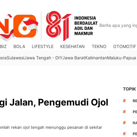
BIZ
BOLA
LIFESTYLE
KESEHATAN
TEKNO
OTOMOTIF
usra
Sulawesi
Jawa Tengah - DIY
Jawa Barat
Kalimantan
Maluku-Papua
TOPIK
gi Jalan, Pengemudi Ojol
#
R
#
P
#
N
umlah rekan ojol tengah menunggu pesanan di sekitar
#
P