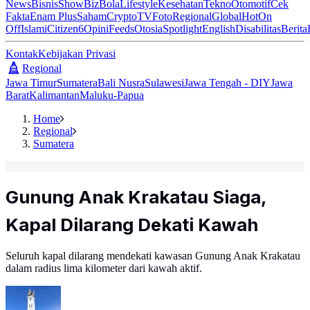
News
Bisnis
ShowBiz
Bola
Lifestyle
Kesehatan
Tekno
Otomotif
Cek
Fakta
Enam Plus
Saham
Crypto
TV
Foto
Regional
Global
Hot
On
Off
Islami
Citizen6
Opini
Feeds
Otosia
Spotlight
English
Disabilitas
Berita
Kontak
Kebijakan Privasi
Regional
Jawa Timur
Sumatera
Bali Nusra
Sulawesi
Jawa Tengah - DIY
Jawa
Barat
Kalimantan
Maluku-Papua
Home
Regional
Sumatera
Gunung Anak Krakatau Siaga,
Kapal Dilarang Dekati Kawah
Seluruh kapal dilarang mendekati kawasan Gunung Anak Krakatau
dalam radius lima kilometer dari kawah aktif.