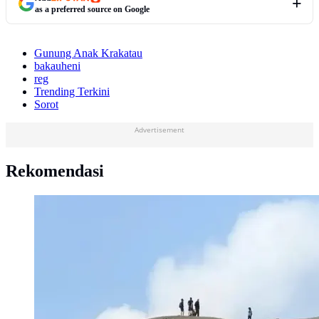
as a preferred source on Google
Gunung Anak Krakatau
bakauheni
reg
Trending Terkini
Sorot
Advertisement
Rekomendasi