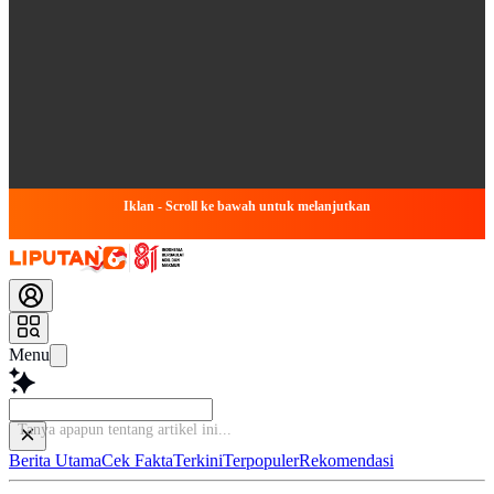
Iklan - Scroll ke bawah untuk melanjutkan
Menu
Tanya
Berita Utama
Cek Fakta
Terkini
Terpopuler
Rekomendasi