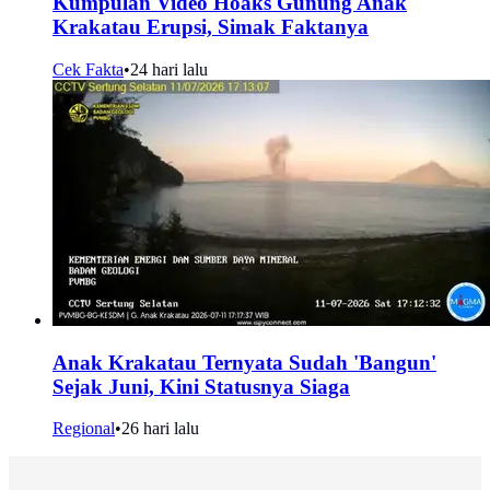
Kumpulan Video Hoaks Gunung Anak
Krakatau Erupsi, Simak Faktanya
Cek Fakta
•
24 hari lalu
Anak Krakatau Ternyata Sudah 'Bangun'
Sejak Juni, Kini Statusnya Siaga
Regional
•
26 hari lalu