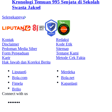
Kronologi Temuan 995 Senjata di Sekolah
Swasta Jaksel
Selengkapnya
Kontak
Redaksi
Disclaimer
Kode Etik
Pedoman Media Siber
Sitemap
Form Pengaduan
Tentang Kami
Karir
Metode Cek Fakta
Hak Jawab dan Koreksi Berita
Liputan6
Merdeka
Bola.com
Bola.net
Fimela
Kapanlagi
Brilio
Connect with us