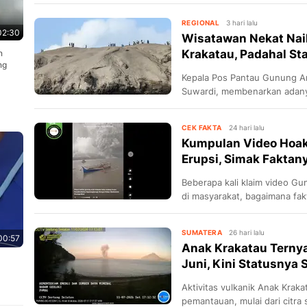
REGIONAL
3 hari lalu
02:30
Wisatawan Nekat Nai
Krakatau, Padahal Sta
n
ng
Kepala Pos Pantau Gunung A
Suwardi, membenarkan adany
kawasan tersebut.
CEK FAKTA
24 hari lalu
Kumpulan Video Hoa
Erupsi, Simak Faktan
Beberapa kali klaim video Gu
di masyarakat, bagaimana fa
SUMATERA
26 hari lalu
00:57
Anak Krakatau Ternya
Juni, Kini Statusnya 
Aktivitas vulkanik Anak Kraka
pemantauan, mulai dari citra 