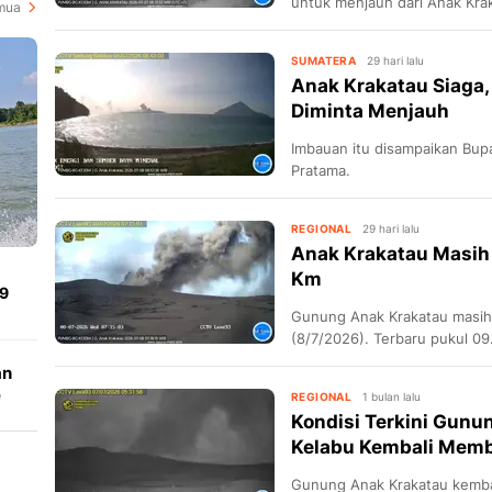
untuk menjauh dari Anak Kra
mua
SUMATERA
29 hari lalu
Anak Krakatau Siaga
Diminta Menjauh
Imbauan itu disampaikan Bupa
Pratama.
REGIONAL
29 hari lalu
Anak Krakatau Masih 
Km
,9
Gunung Anak Krakatau masih t
(8/7/2026). Terbaru pukul 0
an
e
REGIONAL
1 bulan lalu
Kondisi Terkini Gunu
Kelabu Kembali Mem
Gunung Anak Krakatau kembal