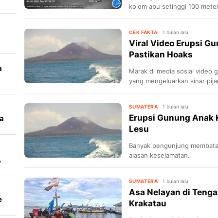
kolom abu setinggi 100 meter
CEK FAKTA
1 bulan lalu
Viral Video Erupsi G
Pastikan Hoaks
a
Marak di media sosial video
yang mengeluarkan sinar pijar
SUMATERA
1 bulan lalu
Erupsi Gunung Anak 
ra
Lesu
Banyak pengunjung membatal
alasan keselamatan.
,
SUMATERA
1 bulan lalu
Asa Nelayan di Tenga
e
Krakatau
gan