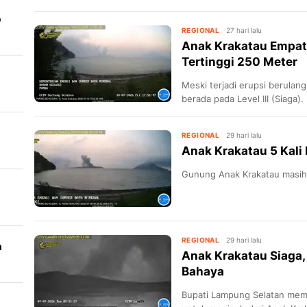
aktivitas kegempaan.
b
REGIONAL
27 hari lalu
Anak Krakatau Empat K
Tertinggi 250 Meter
Meski terjadi erupsi berulan
berada pada Level III (Siaga).
REGIONAL
29 hari lalu
Anak Krakatau 5 Kali
Gunung Anak Krakatau masih t
REGIONAL
29 hari lalu
a
Anak Krakatau Siaga,
Bahaya
Bupati Lampung Selatan mem