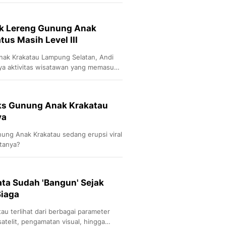
k Lereng Gunung Anak
tus Masih Level III
nak Krakatau Lampung Selatan, Andi
a aktivitas wisatawan yang memasuki
ks Gunung Anak Krakatau
ya
nung Anak Krakatau sedang erupsi viral
ktanya?
ta Sudah 'Bangun' Sejak
Siaga
tau terlihat dari berbagai parameter
satelit, pengamatan visual, hingga