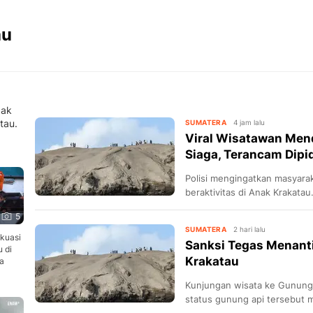
au
dak
tau.
SUMATERA
4 jam lalu
Viral Wisatawan Men
Siaga, Terancam Dipi
Polisi mengingatkan masyara
beraktivitas di Anak Krakatau
5
SUMATERA
2 hari lalu
kuasi
Sanksi Tegas Menant
 di
Krakatau
da
Kunjungan wisata ke Gunung
status gunung api tersebut m