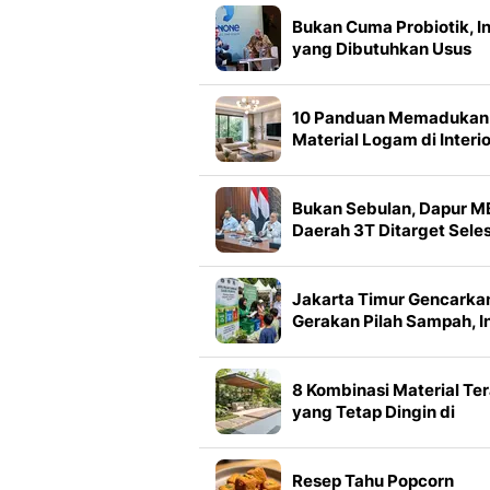
Nikmati Kesendirian
Bukan Cuma Probiotik, In
yang Dibutuhkan Usus
Anak agar Tetap Sehat
10 Panduan Memadukan
Material Logam di Interio
Ruangan, Terlihat Elegan
dan Tetap Hangat
Bukan Sebulan, Dapur 
Daerah 3T Ditarget Seles
dalam Sepekan
Jakarta Timur Gencarka
Gerakan Pilah Sampah, In
yang Dilakukan
8 Kombinasi Material Te
yang Tetap Dingin di
Tengah Cuaca Terik,
Hadirkan Kenyamanan
Ekstra
Resep Tahu Popcorn