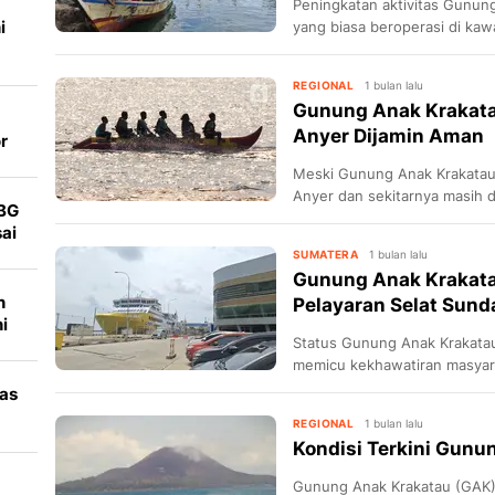
Peningkatan aktivitas Gunun
i
yang biasa beroperasi di ka
REGIONAL
1 bulan lalu
Gunung Anak Krakatau
Anyer Dijamin Aman
r
Meski Gunung Anak Krakatau 
Anyer dan sekitarnya masih 
MBG
wisata.
ai
SUMATERA
1 bulan lalu
Gunung Anak Krakatau
n
Pelayaran Selat Sund
i
Status Gunung Anak Krakatau 
memicu kekhawatiran masyar
di Selat Sunda.
ras
REGIONAL
1 bulan lalu
Kondisi Terkini Gunu
Gunung Anak Krakatau (GAK) s