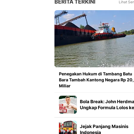
BERITA TERKINI
Lihat Se
Penegakan Hukum di Tambang Batu
Bara Tambah Kantong Negara Rp 20
Miliar
Bola Break: John Herdm
Ungkap Formula Lolos k
Piala Dunia, Bangun
Budaya Tim Sebelum
Bicara Taktik
Jejak Panjang Masinis
Indonesia