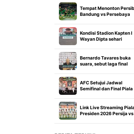
Tempat Menonton Persi
Bandung vs Persebaya
Surabaya di Final Piala
Presiden 2026
Kondisi Stadion Kapten I
Wayan Dipta sehari
menjelang final Piala
Presiden 2026
Bernardo Tavares buka
suara, sebut laga final
Piala Presiden 2026
melawan Persib bagai
Daud lawan Goliat
AFC Setujui Jadwal
Semifinal dan Final Piala
Presiden 2026
Link Live Streaming Pial
Presiden 2026 Persija vs
Arema FC