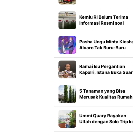
Kemlu RI Belum Terima
Informasi Resmi soal
Rencana Penutupan
Konsulat AS di Medan
Pasha Ungu Minta Kiesh
Alvaro Tak Buru-Buru
Kenalkan Pacar ke
Keluarga
Ramai Isu Pergantian
Kapolri, Istana Buka Sua
5 Tanaman yang Bisa
Merusak Kualitas Rumah
Berpotensi Menurunkan
Nilai Properti
Ummi Quary Rayakan
Ultah dengan Solo Trip k
Singapura, Healing den