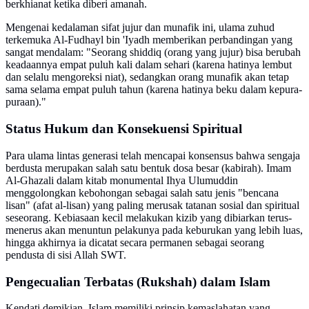
berkhianat ketika diberi amanah.
Mengenai kedalaman sifat jujur dan munafik ini, ulama zuhud
terkemuka Al-Fudhayl bin 'Iyadh memberikan perbandingan yang
sangat mendalam: "Seorang shiddiq (orang yang jujur) bisa berubah
keadaannya empat puluh kali dalam sehari (karena hatinya lembut
dan selalu mengoreksi niat), sedangkan orang munafik akan tetap
sama selama empat puluh tahun (karena hatinya beku dalam kepura-
puraan)."
Status Hukum dan Konsekuensi Spiritual
Para ulama lintas generasi telah mencapai konsensus bahwa sengaja
berdusta merupakan salah satu bentuk dosa besar (kabirah). Imam
Al-Ghazali dalam kitab monumental Ihya Ulumuddin
menggolongkan kebohongan sebagai salah satu jenis "bencana
lisan" (afat al-lisan) yang paling merusak tatanan sosial dan spiritual
seseorang. Kebiasaan kecil melakukan kizib yang dibiarkan terus-
menerus akan menuntun pelakunya pada keburukan yang lebih luas,
hingga akhirnya ia dicatat secara permanen sebagai seorang
pendusta di sisi Allah SWT.
Pengecualian Terbatas (Rukshah) dalam Islam
Kendati demikian, Islam memiliki prinsip kemaslahatan yang