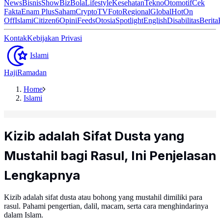
News
Bisnis
ShowBiz
Bola
Lifestyle
Kesehatan
Tekno
Otomotif
Cek
Fakta
Enam Plus
Saham
Crypto
TV
Foto
Regional
Global
Hot
On
Off
Islami
Citizen6
Opini
Feeds
Otosia
Spotlight
English
Disabilitas
Berita
Kontak
Kebijakan Privasi
Islami
Haji
Ramadan
Home
Islami
Kizib adalah Sifat Dusta yang
Mustahil bagi Rasul, Ini Penjelasan
Lengkapnya
Kizib adalah sifat dusta atau bohong yang mustahil dimiliki para
rasul. Pahami pengertian, dalil, macam, serta cara menghindarinya
dalam Islam.