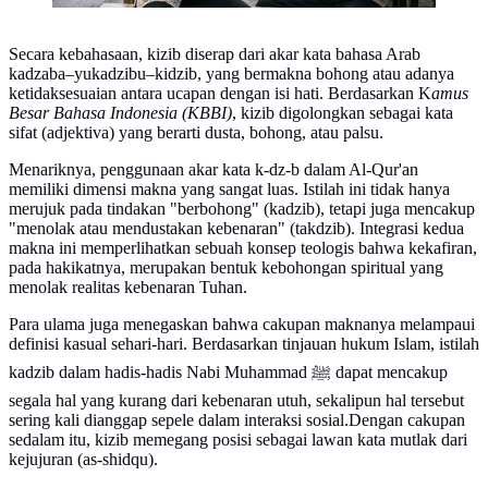
Secara kebahasaan, kizib diserap dari akar kata bahasa Arab
kadzaba–yukadzibu–kidzib, yang bermakna bohong atau adanya
ketidaksesuaian antara ucapan dengan isi hati. Berdasarkan K
amus
Besar Bahasa Indonesia (KBBI)
, kizib digolongkan sebagai kata
sifat (adjektiva) yang berarti dusta, bohong, atau palsu.
Menariknya, penggunaan akar kata k-dz-b dalam Al-Qur'an
memiliki dimensi makna yang sangat luas. Istilah ini tidak hanya
merujuk pada tindakan "berbohong" (kadzib), tetapi juga mencakup
"menolak atau mendustakan kebenaran" (takdzib). Integrasi kedua
makna ini memperlihatkan sebuah konsep teologis bahwa kekafiran,
pada hakikatnya, merupakan bentuk kebohongan spiritual yang
menolak realitas kebenaran Tuhan.
Para ulama juga menegaskan bahwa cakupan maknanya melampaui
definisi kasual sehari-hari. Berdasarkan tinjauan hukum Islam, istilah
kadzib dalam hadis-hadis Nabi Muhammad ﷺ dapat mencakup
segala hal yang kurang dari kebenaran utuh, sekalipun hal tersebut
sering kali dianggap sepele dalam interaksi sosial.Dengan cakupan
sedalam itu, kizib memegang posisi sebagai lawan kata mutlak dari
kejujuran (as-shidqu).