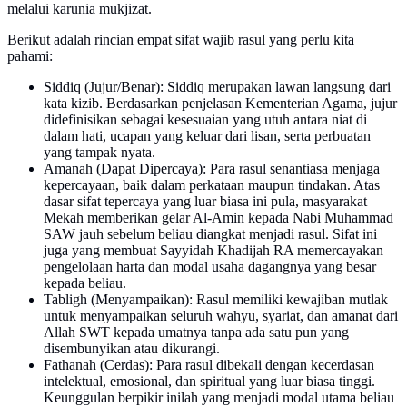
melalui karunia mukjizat.
Berikut adalah rincian empat sifat wajib rasul yang perlu kita
pahami:
Siddiq (Jujur/Benar): Siddiq merupakan lawan langsung dari
kata kizib. Berdasarkan penjelasan Kementerian Agama, jujur
didefinisikan sebagai kesesuaian yang utuh antara niat di
dalam hati, ucapan yang keluar dari lisan, serta perbuatan
yang tampak nyata.
Amanah (Dapat Dipercaya): Para rasul senantiasa menjaga
kepercayaan, baik dalam perkataan maupun tindakan. Atas
dasar sifat tepercaya yang luar biasa ini pula, masyarakat
Mekah memberikan gelar Al-Amin kepada Nabi Muhammad
SAW jauh sebelum beliau diangkat menjadi rasul. Sifat ini
juga yang membuat Sayyidah Khadijah RA memercayakan
pengelolaan harta dan modal usaha dagangnya yang besar
kepada beliau.
Tabligh (Menyampaikan): Rasul memiliki kewajiban mutlak
untuk menyampaikan seluruh wahyu, syariat, dan amanat dari
Allah SWT kepada umatnya tanpa ada satu pun yang
disembunyikan atau dikurangi.
Fathanah (Cerdas): Para rasul dibekali dengan kecerdasan
intelektual, emosional, dan spiritual yang luar biasa tinggi.
Keunggulan berpikir inilah yang menjadi modal utama beliau