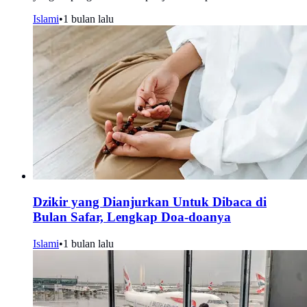
Islami
•
1 bulan lalu
Dzikir yang Dianjurkan Untuk Dibaca di
Bulan Safar, Lengkap Doa-doanya
Islami
•
1 bulan lalu