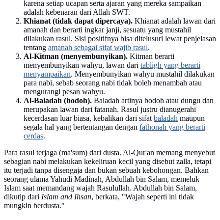
karena setiap ucapan serta ajaran yang mereka sampaikan
adalah kebenaran dari Allah SWT.
Khianat (tidak dapat dipercaya).
Khianat adalah lawan dari
amanah dan berarti ingkar janji, sesuatu yang mustahil
dilakukan rasul. Sisi positifnya bisa ditelusuri lewat penjelasan
tentang
amanah sebagai sifat wajib rasul
.
Al-Kitman (menyembunyikan).
Kitman berarti
menyembunyikan wahyu, lawan dari
tabligh yang berarti
menyampaikan
. Menyembunyikan wahyu mustahil dilakukan
para nabi, sebab seorang nabi tidak boleh menambah atau
mengurangi pesan wahyu.
Al-Baladah (bodoh).
Baladah artinya bodoh atau dungu dan
merupakan lawan dari fatanah. Rasul justru dianugerahi
kecerdasan luar biasa, kebalikan dari sifat
baladah
maupun
segala hal yang bertentangan dengan
fathonah yang berarti
cerdas
.
Para rasul terjaga (ma'sum) dari dusta. Al-Qur'an memang menyebut
sebagian nabi melakukan kekeliruan kecil yang disebut zalla, tetapi
itu terjadi tanpa disengaja dan bukan sebuah kebohongan. Bahkan
seorang ulama Yahudi Madinah, Abdullah bin Salam, memeluk
Islam saat memandang wajah Rasulullah. Abdullah bin Salam,
dikutip dari
Islam and Ihsan
, berkata, "Wajah seperti ini tidak
mungkin berdusta."