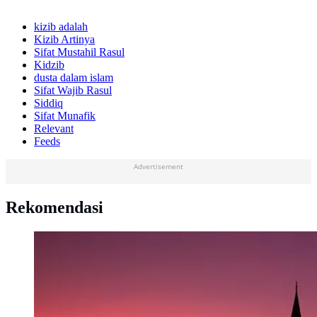
kizib adalah
Kizib Artinya
Sifat Mustahil Rasul
Kidzib
dusta dalam islam
Sifat Wajib Rasul
Siddiq
Sifat Munafik
Relevant
Feeds
Advertisement
Rekomendasi