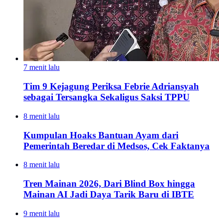
7 menit lalu
Tim 9 Kejagung Periksa Febrie Adriansyah
sebagai Tersangka Sekaligus Saksi TPPU
8 menit lalu
Kumpulan Hoaks Bantuan Ayam dari
Pemerintah Beredar di Medsos, Cek Faktanya
8 menit lalu
Tren Mainan 2026, Dari Blind Box hingga
Mainan AI Jadi Daya Tarik Baru di IBTE
9 menit lalu