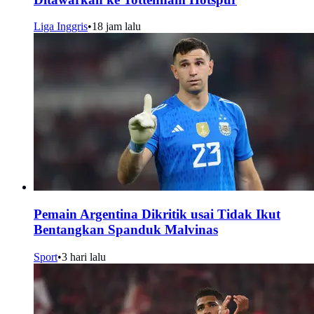
Liga Inggris
•
18 jam lalu
Pemain Argentina Dikritik usai Tidak Ikut
Bentangkan Spanduk Malvinas
Sport
•
3 hari lalu