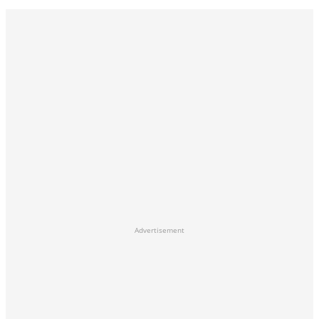
Advertisement