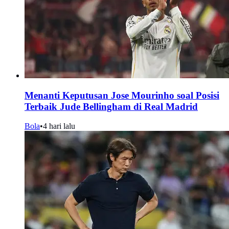
Menanti Keputusan Jose Mourinho soal Posisi
Terbaik Jude Bellingham di Real Madrid
Bola
•
4 hari lalu