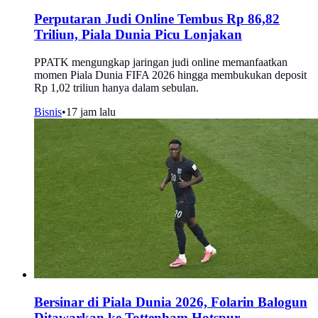
Perputaran Judi Online Tembus Rp 86,82
Triliun, Piala Dunia Picu Lonjakan
PPATK mengungkap jaringan judi online memanfaatkan
momen Piala Dunia FIFA 2026 hingga membukukan deposit
Rp 1,02 triliun hanya dalam sebulan.
Bisnis
•
17 jam lalu
Bersinar di Piala Dunia 2026, Folarin Balogun
Ditawarkan ke Tottenham Hotspur