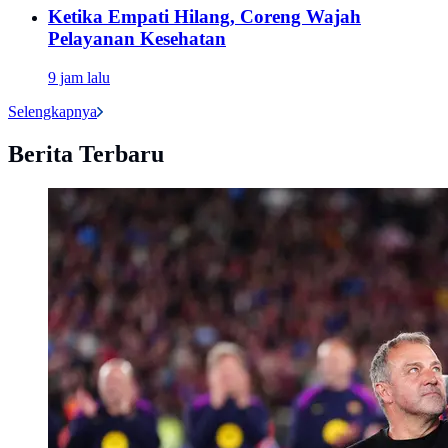
Ketika Empati Hilang, Coreng Wajah
Pelayanan Kesehatan
9 jam lalu
Selengkapnya
Berita Terbaru