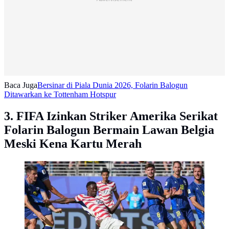
Baca Juga
Bersinar di Piala Dunia 2026, Folarin Balogun
Ditawarkan ke Tottenham Hotspur
3. FIFA Izinkan Striker Amerika Serikat
Folarin Balogun Bermain Lawan Belgia
Meski Kena Kartu Merah