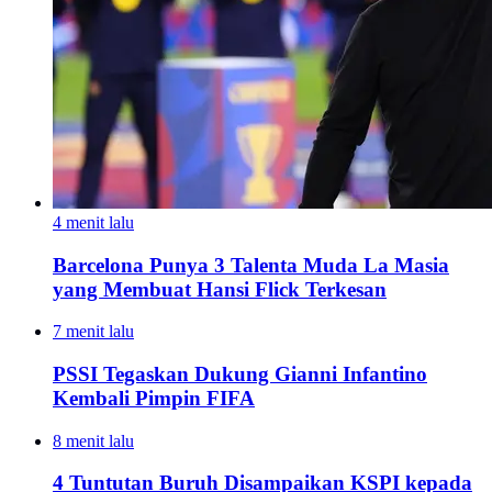
4 menit lalu
Barcelona Punya 3 Talenta Muda La Masia
yang Membuat Hansi Flick Terkesan
7 menit lalu
PSSI Tegaskan Dukung Gianni Infantino
Kembali Pimpin FIFA
8 menit lalu
4 Tuntutan Buruh Disampaikan KSPI kepada