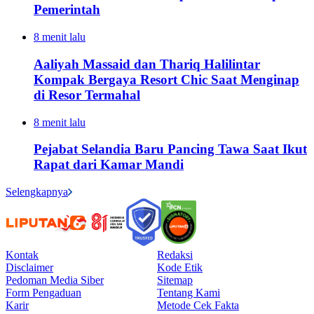
Pemerintah
8 menit lalu
Aaliyah Massaid dan Thariq Halilintar
Kompak Bergaya Resort Chic Saat Menginap
di Resor Termahal
8 menit lalu
Pejabat Selandia Baru Pancing Tawa Saat Ikut
Rapat dari Kamar Mandi
Selengkapnya
Kontak
Redaksi
Disclaimer
Kode Etik
Pedoman Media Siber
Sitemap
Form Pengaduan
Tentang Kami
Karir
Metode Cek Fakta