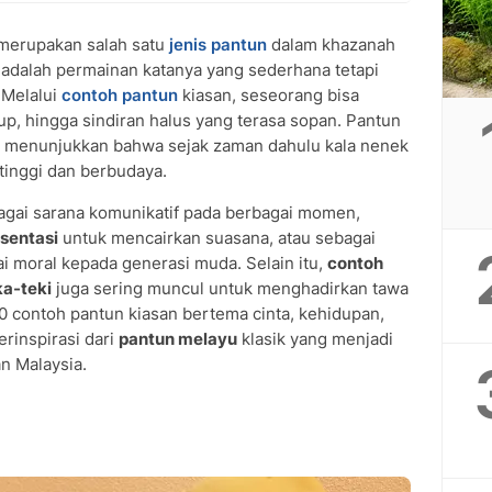
merupakan salah satu
jenis pantun
dalam khazanah
i adalah permainan katanya yang sederhana tetapi
 Melalui
contoh pantun
kiasan, seseorang bisa
up, hingga sindiran halus yang terasa sopan. Pantun
, menunjukkan bahwa sejak zaman dahulu kala nenek
 tinggi dan berbudaya.
bagai sarana komunikatif pada berbagai momen,
sentasi
untuk mencairkan suasana, atau sebagai
i moral kepada generasi muda. Selain itu,
contoh
ka-teki
juga sering muncul untuk menghadirkan tawa
 60 contoh pantun kiasan bertema cinta, kehidupan,
erinspirasi dari
pantun melayu
klasik yang menjadi
an Malaysia.