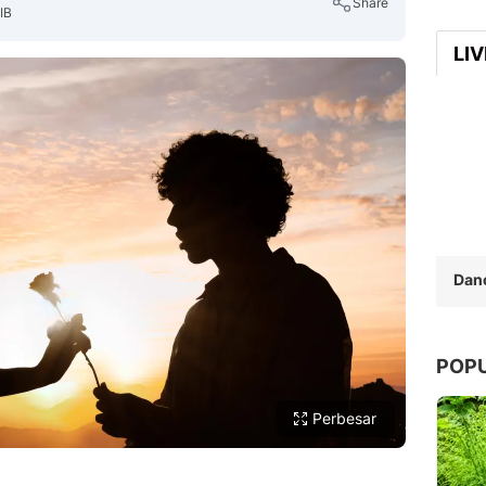
Share
IB
LI
Copy Link
Dan
POP
Perbesar