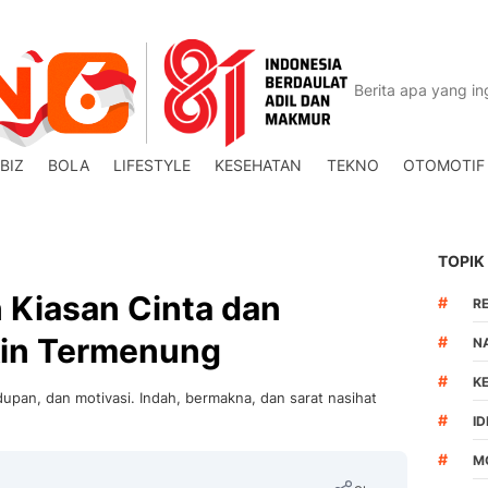
BIZ
BOLA
LIFESTYLE
KESEHATAN
TEKNO
OTOMOTIF
TOPIK
 Kiasan Cinta dan
#
R
kin Termenung
#
N
#
K
upan, dan motivasi. Indah, bermakna, dan sarat nasihat
#
I
#
M