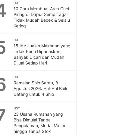
Sport
4
HOT
Berita Bola Terkini, Ja
10 Cara Membuat Area Cuci
Piring di Dapur Sempit agar
Klasemen, Hasil Liga
Tidak Mudah Becek & Selalu
Kering
5
HOT
15 Ide Jualan Makanan yang
Tidak Perlu Dipanaskan,
Banyak Dicari dan Mudah
Dijual Setiap Hari
6
HOT
Ramalan Shio Sabtu, 8
Agustus 2026: Hal-Hal Baik
Datang untuk 4 Shio
7
HOT
23 Usaha Rumahan yang
Bisa Dimulai Tanpa
Pengalaman, Modal Minim
hingga Tanpa Stok