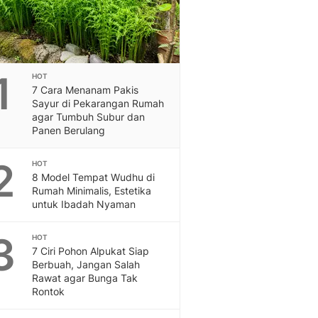
Feeds
Feeds Liputan6: Kumpul
Terbaru Harian
Otosia
1
Otosia
HOT
7 Cara Menanam Pakis
Spotlight
Sayur di Pekarangan Rumah
Berita Terkini, Kabar Te
agar Tumbuh Subur dan
Dan Dunia - Liputan6.
Panen Berulang
English
Exploring Knowledge, T
2
HOT
En.Liputan6.com
8 Model Tempat Wudhu di
Disabilitas
Rumah Minimalis, Estetika
untuk Ibadah Nyaman
Disabilitas Berita Terkini
Harian, Berita Terbaru,
3
Berita
HOT
7 Ciri Pohon Alpukat Siap
Berita Hari Ini Politik,
Berbuah, Jangan Salah
Health
Rawat agar Bunga Tak
Kabar Berita Terbaru D
Rontok
Diet, Herbal Terbaik