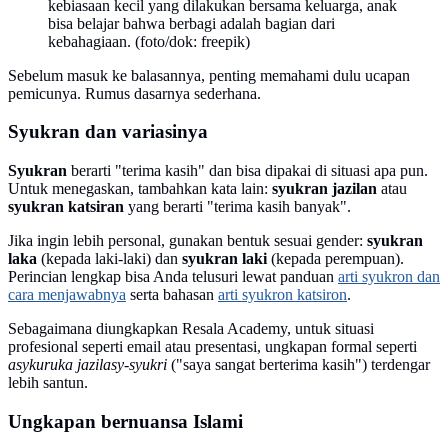
kebiasaan kecil yang dilakukan bersama keluarga, anak
bisa belajar bahwa berbagi adalah bagian dari
kebahagiaan. (foto/dok: freepik)
Sebelum masuk ke balasannya, penting memahami dulu ucapan
pemicunya. Rumus dasarnya sederhana.
Syukran dan variasinya
Syukran
berarti "terima kasih" dan bisa dipakai di situasi apa pun.
Untuk menegaskan, tambahkan kata lain:
syukran jazilan
atau
syukran katsiran
yang berarti "terima kasih banyak".
Jika ingin lebih personal, gunakan bentuk sesuai gender:
syukran
laka
(kepada laki-laki) dan
syukran laki
(kepada perempuan).
Perincian lengkap bisa Anda telusuri lewat panduan
arti syukron dan
cara menjawabnya
serta bahasan
arti syukron katsiron
.
Sebagaimana diungkapkan Resala Academy, untuk situasi
profesional seperti email atau presentasi, ungkapan formal seperti
asykuruka jazilasy-syukri
("saya sangat berterima kasih") terdengar
lebih santun.
Ungkapan bernuansa Islami