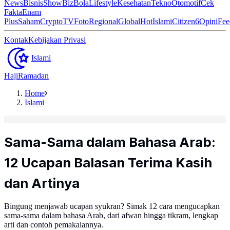
News
Bisnis
ShowBiz
Bola
Lifestyle
Kesehatan
Tekno
Otomotif
Cek
Fakta
Enam
Plus
Saham
Crypto
TV
Foto
Regional
Global
Hot
Islami
Citizen6
Opini
Fee
Kontak
Kebijakan Privasi
Islami
Haji
Ramadan
Home
Islami
Sama-Sama dalam Bahasa Arab:
12 Ucapan Balasan Terima Kasih
dan Artinya
Bingung menjawab ucapan syukran? Simak 12 cara mengucapkan
sama-sama dalam bahasa Arab, dari afwan hingga tikram, lengkap
arti dan contoh pemakaiannya.