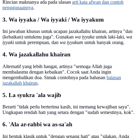
Rincian maknanya ada pada ulasan
arti kata afwan dan contoh
penggunaannya
.
3. Wa iyyaka / Wa iyyaki / Wa iyyakum
Ini jawaban khusus untuk ucapan jazakallahu khairan, artinya "dan
(kebaikan) untukmu juga". Gunakan
wa iyyaka
untuk laki-laki,
wa
iyyaki
untuk perempuan, dan
wa iyyakum
untuk banyak orang.
4. Wa jazakallahu khairan
Alternatif yang lebih hangat, artinya "semoga Allah juga
membalasmu dengan kebaikan". Cocok saat Anda ingin
mengembalikan doa. Simak contohnya pada bahasan
balasan
jazakallah khairan
.
5. La syukra 'ala wajib
Berarti "tidak perlu berterima kasih, ini memang kewajiban saya".
Ungkapan rendah hati yang setara dengan "sudah semestinya, kok".
6. 'Ala ar-rahbi wa as-sa'ah
Ini bentuk klasik untuk "dengan senang hati" atau "silakan, Anda