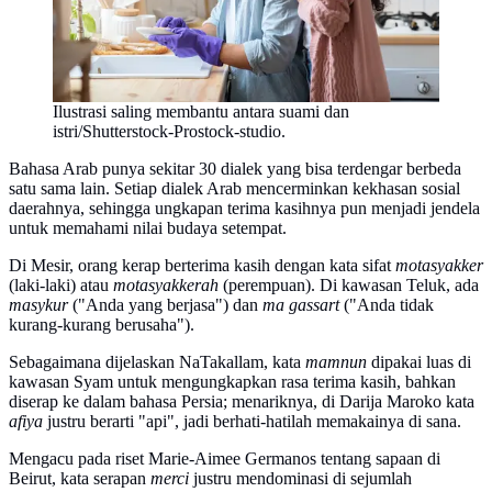
Ilustrasi saling membantu antara suami dan
istri/Shutterstock-Prostock-studio.
Bahasa Arab punya sekitar 30 dialek yang bisa terdengar berbeda
satu sama lain. Setiap dialek Arab mencerminkan kekhasan sosial
daerahnya, sehingga ungkapan terima kasihnya pun menjadi jendela
untuk memahami nilai budaya setempat.
Di Mesir, orang kerap berterima kasih dengan kata sifat
motasyakker
(laki-laki) atau
motasyakkerah
(perempuan). Di kawasan Teluk, ada
masykur
("Anda yang berjasa") dan
ma gassart
("Anda tidak
kurang-kurang berusaha").
Sebagaimana dijelaskan NaTakallam, kata
mamnun
dipakai luas di
kawasan Syam untuk mengungkapkan rasa terima kasih, bahkan
diserap ke dalam bahasa Persia; menariknya, di Darija Maroko kata
afiya
justru berarti "api", jadi berhati-hatilah memakainya di sana.
Mengacu pada riset Marie-Aimee Germanos tentang sapaan di
Beirut, kata serapan
merci
justru mendominasi di sejumlah