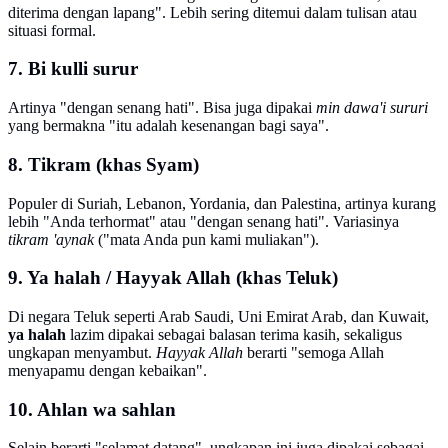
diterima dengan lapang". Lebih sering ditemui dalam tulisan atau
situasi formal.
7. Bi kulli surur
Artinya "dengan senang hati". Bisa juga dipakai
min dawa'i sururi
yang bermakna "itu adalah kesenangan bagi saya".
8. Tikram (khas Syam)
Populer di Suriah, Lebanon, Yordania, dan Palestina, artinya kurang
lebih "Anda terhormat" atau "dengan senang hati". Variasinya
tikram 'aynak
("mata Anda pun kami muliakan").
9. Ya halah / Hayyak Allah (khas Teluk)
Di negara Teluk seperti Arab Saudi, Uni Emirat Arab, dan Kuwait,
ya halah
lazim dipakai sebagai balasan terima kasih, sekaligus
ungkapan menyambut.
Hayyak Allah
berarti "semoga Allah
menyapamu dengan kebaikan".
10. Ahlan wa sahlan
Selain berarti "selamat datang", ungkapan ini juga dipakai sebagai