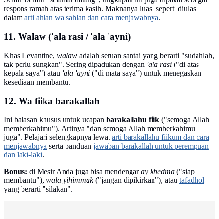
respons ramah atas terima kasih. Maknanya luas, seperti diulas
dalam
arti ahlan wa sahlan dan cara menjawabnya
.
11. Walaw ('ala rasi / 'ala 'ayni)
Khas Levantine,
walaw
adalah seruan santai yang berarti "sudahlah,
tak perlu sungkan". Sering dipadukan dengan
'ala rasi
("di atas
kepala saya") atau
'ala 'ayni
("di mata saya") untuk menegaskan
kesediaan membantu.
12. Wa fiika barakallah
Ini balasan khusus untuk ucapan
barakallahu fiik
("semoga Allah
memberkahimu"). Artinya "dan semoga Allah memberkahimu
juga". Pelajari selengkapnya lewat
arti barakallahu fiikum dan cara
menjawabnya
serta panduan
jawaban barakallah untuk perempuan
dan laki-laki
.
Bonus:
di Mesir Anda juga bisa mendengar
ay khedma
("siap
membantu"),
wala yihimmak
("jangan dipikirkan"), atau
tafadhol
yang berarti "silakan".