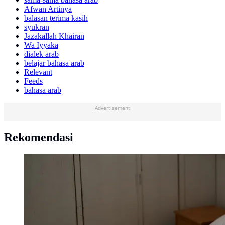
Afwan Artinya
balasan terima kasih
syukran
Jazakallah Khairan
Wa Iyyaka
dialek arab
belajar bahasa arab
Relevant
Feeds
bahasa arab
Advertisement
Rekomendasi