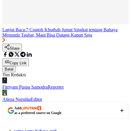
Lanjut Baca:
7 Contoh Khutbah Jumat Singkat tentang Bahaya
Menunda Taubat, Maut Bisa Datang Kapan Saja
Share
Copy Link
Batal
Tim Redaksi
Fitriyani Puspa Samodra
Reporter
Alieza Nurulita
Editor
Add
as a preferred source on Google
sama-sama bahasa arab