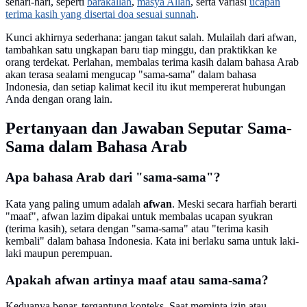
sehari-hari, seperti
barakallah
,
masya Allah
, serta variasi
ucapan
terima kasih yang disertai doa sesuai sunnah
.
Kunci akhirnya sederhana: jangan takut salah. Mulailah dari afwan,
tambahkan satu ungkapan baru tiap minggu, dan praktikkan ke
orang terdekat. Perlahan, membalas terima kasih dalam bahasa Arab
akan terasa sealami mengucap "sama-sama" dalam bahasa
Indonesia, dan setiap kalimat kecil itu ikut mempererat hubungan
Anda dengan orang lain.
Pertanyaan dan Jawaban Seputar Sama-
Sama dalam Bahasa Arab
Apa bahasa Arab dari "sama-sama"?
Kata yang paling umum adalah
afwan
. Meski secara harfiah berarti
"maaf", afwan lazim dipakai untuk membalas ucapan syukran
(terima kasih), setara dengan "sama-sama" atau "terima kasih
kembali" dalam bahasa Indonesia. Kata ini berlaku sama untuk laki-
laki maupun perempuan.
Apakah afwan artinya maaf atau sama-sama?
Keduanya benar, tergantung konteks. Saat meminta izin atau