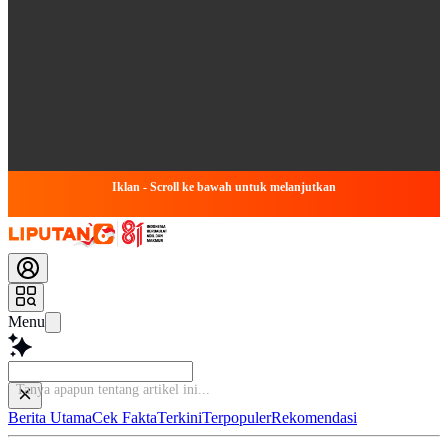
Iklan - Scroll ke bawah untuk melanjutkan
Menu
Ba
Berita Utama
Cek Fakta
Terkini
Terpopuler
Rekomendasi