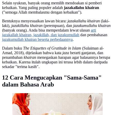
Selain syukran, banyak orang memilih mendoakan si pemberi
kebaikan. Yang paling populer adalah
jazakallahu khairan
("semoga Allah membalasmu dengan kebaikan").
Bentuknya menyesuaikan lawan bicara:
jazakallahu khairan
(laki-
laki),
jazakillahu khairan
(perempuan), dan
jazakumullahu khairan
(banyak orang). Anda bisa memperdalam lewat ulasan
arti
jazakallah khairan, jazakillah, dan jazakumullah
dan pembahasan
jazakumullah khairan beserta perbedaannya
.
Dalam buku
The Etiquettes of Gratitude in Islam
(Sulaiman al-
Amad, 2018), dijelaskan bahwa kata
jaza
berarti ganjaran, dan
penambahan
khairan
menegaskan harapan agar balasannya berupa
kebaikan. Karena itulah ungkapan ini terasa lebih dalam daripada
sekadar "terima kasih".
12 Cara Mengucapkan "Sama-Sama"
dalam Bahasa Arab