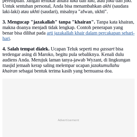
perempuan. Jangan tertukar antara
laka
dan
laki
, atau
fiika
dan
fiiki
.
Untuk sentuhan personal, Anda bisa menambahkan
akhi
(saudara
laki-laki) atau
ukhti
(saudari), misalnya "afwan, ukhti".
3. Mengucap "jazakallah" tanpa "khairan".
Tanpa kata khairan,
makna doanya menjadi tidak lengkap. Contoh penerapan yang
benar bisa dilihat pada
arti jazakallah khair dalam percakapan sehari-
hari
.
4. Salah tempat dialek.
Ucapan Teluk seperti
ma gassart
bisa
terdengar asing di Maroko, begitu pula sebaliknya. Kenali dulu
audiens Anda. Merujuk laman tanya-jawab Wyzant, di lingkungan
masjid jemaah kerap saling melempar ucapan
jazakumullahu
khairan
sebagai bentuk terima kasih yang bernuansa doa.
Advertisement