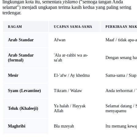
lingkungan kota itu, sementara
yislamo
("semoga tangan Anda
selamat") menjadi ungkapan terima kasih kedua yang paling sering
terdengar.
RAGAM
UCAPAN SAMA-SAMA
PERKIRAAN MA
Arab Standar
Afwan
Maaf / tidak apa-
Arab Standar
'Ala ar-rahbi wa as-
Dengan senang ha
(formal)
sa'ah
Mesir
El-'afw / Ay khedma
Sama-sama / Sia
Syam (Levantine)
Tikram / Walaw
Anda terhormat / 
Ya halah / Hayyak
Selamat datang /
Teluk (Khaleeji)
Allah
menyapamu
Maghribi
Bla mzeyah
Itu memang kewa