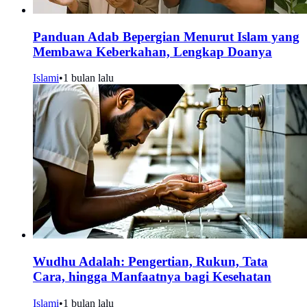
Panduan Adab Bepergian Menurut Islam yang
Membawa Keberkahan, Lengkap Doanya
Islami
•
1 bulan lalu
Wudhu Adalah: Pengertian, Rukun, Tata
Cara, hingga Manfaatnya bagi Kesehatan
Islami
•
1 bulan lalu