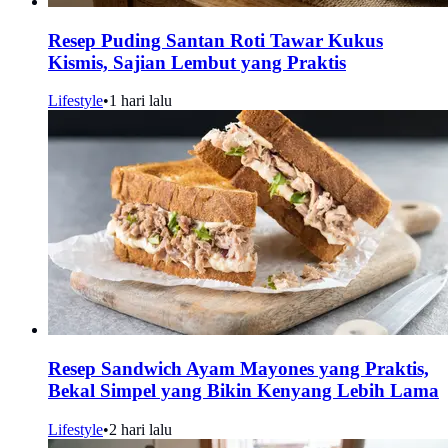
Resep Puding Santan Roti Tawar Kukus
Kismis, Sajian Lembut yang Praktis
Lifestyle
•
1 hari lalu
Resep Sandwich Ayam Mayones yang Praktis,
Bekal Simpel yang Bikin Kenyang Lebih Lama
Lifestyle
•
2 hari lalu