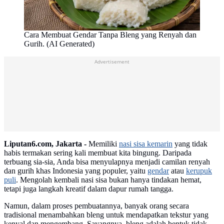
Cara Membuat Gendar Tanpa Bleng yang Renyah dan
Gurih. (AI Generated)
Advertisement
Liputan6.com, Jakarta -
Memiliki
nasi sisa kemarin
yang tidak
habis termakan sering kali membuat kita bingung. Daripada
terbuang sia-sia, Anda bisa menyulapnya menjadi camilan renyah
dan gurih khas Indonesia yang populer, yaitu
gendar
atau
kerupuk
puli
. Mengolah kembali nasi sisa bukan hanya tindakan hemat,
tetapi juga langkah kreatif dalam dapur rumah tangga.
Namun, dalam proses pembuatannya, banyak orang secara
tradisional menambahkan bleng untuk mendapatkan tekstur yang
kenyal dan mengembang. Sayangnya, bleng adalah bentuk tidak