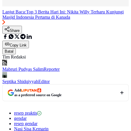
Lanjut Baca:
Top 3 Berita Hari Ini: Nikita Willy Terharu Kunjungi
Masjid Indonesia Pertama di Kanada
Share
Copy Link
Batal
Tim Redaksi
Mabruri Pudyas Salim
Reporter
Septika Shidqiyyah
Editor
Add
as a preferred source on Google
resep praktis
gendar
resep gendar
Nasi Sisa Kemarin