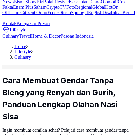
News
Bisnis
ShowBiz
Bola
Lifestyle
Kesehatan
Tekno
Otomotif
Cek
Fakta
Enam Plus
Saham
Crypto
TV
Foto
Regional
Global
Hot
On
Off
Islami
Citizen6
Opini
Feeds
Otosia
Spotlight
English
Disabilitas
Berita
Kontak
Kebijakan Privasi
Lifestyle
Culinary
Travel
Home & Decor
Pesona Indonesia
Home
Lifestyle
Culinary
Cara Membuat Gendar Tanpa
Bleng yang Renyah dan Gurih,
Panduan Lengkap Olahan Nasi
Sisa
Ingin membuat camilan sehat? Pelajari cara membuat gendar tanpa