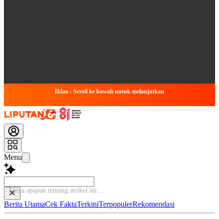
Iklan - Scroll ke bawah untuk melanjutkan
Menu
Tanya
Berita Utama
Cek Fakta
Terkini
Terpopuler
Rekomendasi