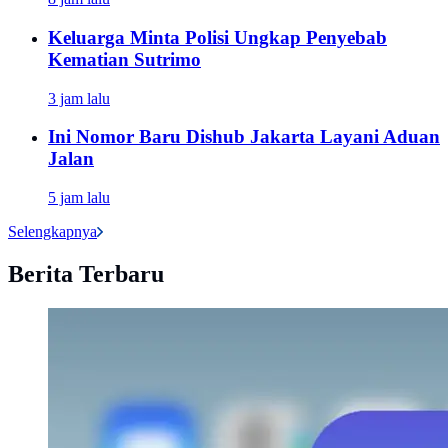
Keluarga Minta Polisi Ungkap Penyebab
Kematian Sutrimo
3 jam lalu
Ini Nomor Baru Dishub Jakarta Layani Aduan
Jalan
5 jam lalu
Selengkapnya
Berita Terbaru