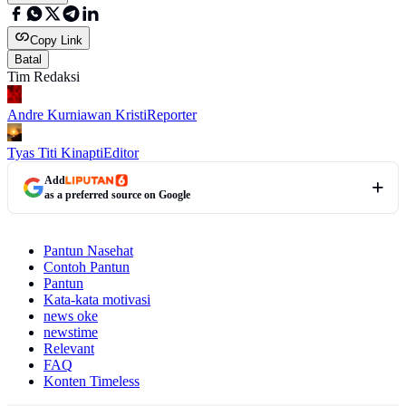
Copy Link
Batal
Tim Redaksi
Andre Kurniawan Kristi
Reporter
Tyas Titi Kinapti
Editor
Add
as a preferred source on Google
Pantun Nasehat
Contoh Pantun
Pantun
Kata-kata motivasi
news oke
newstime
Relevant
FAQ
Konten Timeless