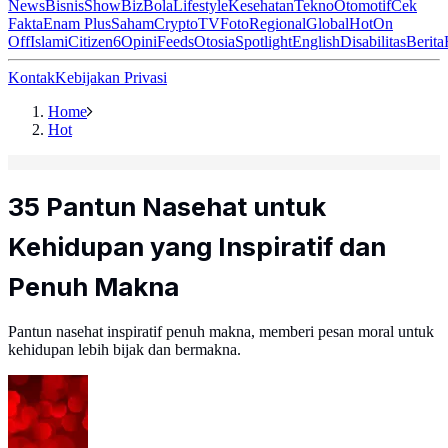
News
Bisnis
ShowBiz
Bola
Lifestyle
Kesehatan
Tekno
Otomotif
Cek
Fakta
Enam Plus
Saham
Crypto
TV
Foto
Regional
Global
Hot
On
Off
Islami
Citizen6
Opini
Feeds
Otosia
Spotlight
English
Disabilitas
Berita
Kontak
Kebijakan Privasi
Home
Hot
35 Pantun Nasehat untuk
Kehidupan yang Inspiratif dan
Penuh Makna
Pantun nasehat inspiratif penuh makna, memberi pesan moral untuk
kehidupan lebih bijak dan bermakna.