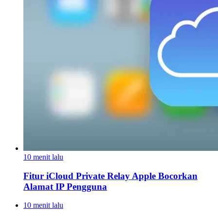
10 menit lalu
Fitur iCloud Private Relay Apple Bocorkan
Alamat IP Pengguna
10 menit lalu