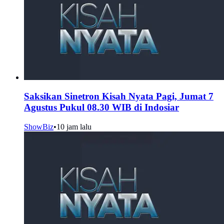
Saksikan Sinetron Kisah Nyata Pagi, Jumat 7
Agustus Pukul 08.30 WIB di Indosiar
ShowBiz
•
10 jam lalu