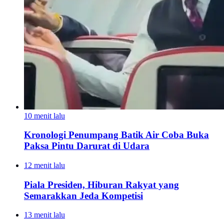
10 menit lalu
Kronologi Penumpang Batik Air Coba Buka
Paksa Pintu Darurat di Udara
12 menit lalu
Piala Presiden, Hiburan Rakyat yang
Semarakkan Jeda Kompetisi
13 menit lalu