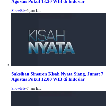
Agustus Pukul 13.30 WIB di Indosiar
ShowBiz
•
5 jam lalu
Saksikan Sinetron Kisah Nyata Siang, Jumat 7
Agustus Pukul 12.00 WIB di Indosiar
ShowBiz
•
7 jam lalu