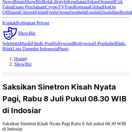
News
Bisnis
ShowBiz
Bola
Lifestyle
Kesehatan
Tekno
Otomotif
Cek
Fakta
Enam Plus
Saham
Crypto
TV
Foto
Regional
Global
Hot
On
Off
Islami
Citizen6
Opini
Feeds
Otosia
Spotlight
English
Disabilitas
Berita
Kontak
Kebijakan Privasi
ShowBiz
Selebritis
Musik
Film
K-Pop
Hollywood
Bollywood
J-Pop
Indie
Blink-
Blink
Liga Dangdut Indonesia
Photo
Home
ShowBiz
Saksikan Sinetron Kisah Nyata
Pagi, Rabu 8 Juli Pukul 08.30 WIB
di Indosiar
Saksikan Sinetron Kisah Nyata Pagi Rabu 8 Juli pukul 08.30 WIB
di Indosiar.