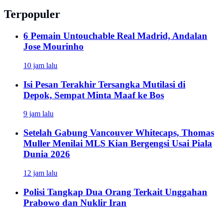
Terpopuler
6 Pemain Untouchable Real Madrid, Andalan
Jose Mourinho
10 jam lalu
Isi Pesan Terakhir Tersangka Mutilasi di
Depok, Sempat Minta Maaf ke Bos
9 jam lalu
Setelah Gabung Vancouver Whitecaps, Thomas
Muller Menilai MLS Kian Bergengsi Usai Piala
Dunia 2026
12 jam lalu
Polisi Tangkap Dua Orang Terkait Unggahan
Prabowo dan Nuklir Iran