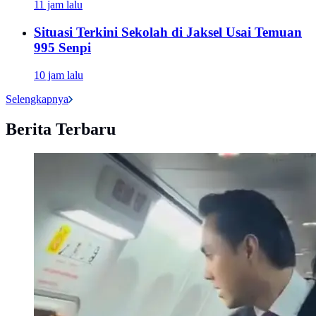
11 jam lalu
Situasi Terkini Sekolah di Jaksel Usai Temuan
995 Senpi
10 jam lalu
Selengkapnya
Berita Terbaru