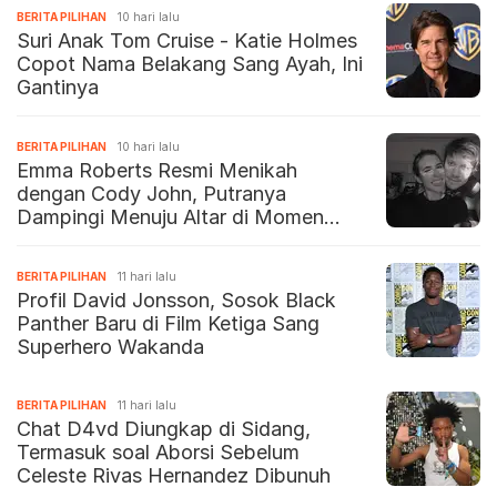
BERITA PILIHAN
10 hari lalu
Suri Anak Tom Cruise - Katie Holmes
Copot Nama Belakang Sang Ayah, Ini
Gantinya
BERITA PILIHAN
10 hari lalu
Emma Roberts Resmi Menikah
dengan Cody John, Putranya
Dampingi Menuju Altar di Momen
Penuh Haru
BERITA PILIHAN
11 hari lalu
Profil David Jonsson, Sosok Black
Panther Baru di Film Ketiga Sang
Superhero Wakanda
BERITA PILIHAN
11 hari lalu
Chat D4vd Diungkap di Sidang,
Termasuk soal Aborsi Sebelum
Celeste Rivas Hernandez Dibunuh