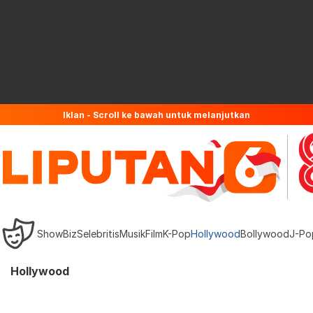
Iklan - Scroll ke bawah untuk melanjutkan
ShowBiz
Selebritis
Musik
Film
K-Pop
Hollywood
Bollywood
J-Po
Hollywood