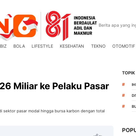
BIZ
BOLA
LIFESTYLE
KESEHATAN
TEKNO
OTOMOTIF
TOPIK
6 Miliar ke Pelaku Pasar
#
I
#
DI
#
B
di sektor pasar modal hingga bursa karbon dengan total
POP