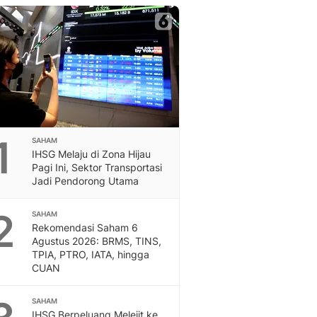
Berita Daerah Dan Peri
Terbaru
Global
Berita Internasional, Sa
Inspiratif, Unik, Dan M
Hot
Hot Liputan6.com Menya
Dan Terbaru
On Off
1
SAHAM
On Off Liputan6: Sinop
IHSG Melaju di Zona Hijau
& Berita Bisnis Digital
Pagi Ini, Sektor Transportasi
Jadi Pendorong Utama
Islami
Berita & Kajian Islami
2
Hikmah - Liputan6
SAHAM
Rekomendasi Saham 6
Citizen6
Agustus 2026: BRMS, TINS,
Berita Citizen6 - Medi
TPIA, PTRO, IATA, hingga
Liputan6.com
CUAN
Opini
Opini Liputan6: Analis
SAHAM
Pandang Dan Perspekti
IHSG Berpeluang Melejit ke