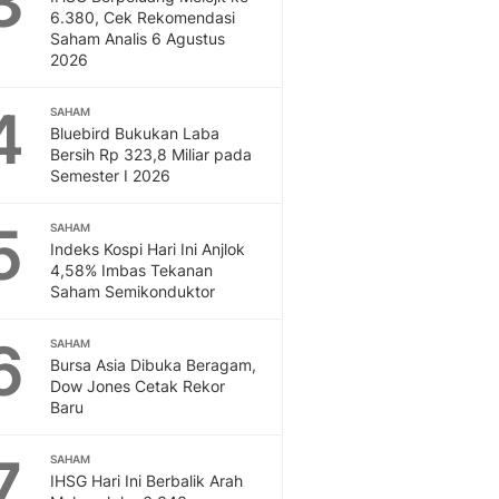
3
Feeds
6.380, Cek Rekomendasi
Saham Analis 6 Agustus
Feeds Liputan6: Kumpul
2026
Terbaru Harian
Otosia
4
SAHAM
Otosia
Bluebird Bukukan Laba
Spotlight
Bersih Rp 323,8 Miliar pada
Berita Terkini, Kabar Te
Semester I 2026
Dan Dunia - Liputan6.
English
5
SAHAM
Exploring Knowledge, T
Indeks Kospi Hari Ini Anjlok
4,58% Imbas Tekanan
En.Liputan6.com
Saham Semikonduktor
Disabilitas
Disabilitas Berita Terkini
6
SAHAM
Harian, Berita Terbaru,
Bursa Asia Dibuka Beragam,
Berita
Dow Jones Cetak Rekor
Berita Hari Ini Politik,
Baru
Health
Kabar Berita Terbaru D
7
SAHAM
Diet, Herbal Terbaik
IHSG Hari Ini Berbalik Arah