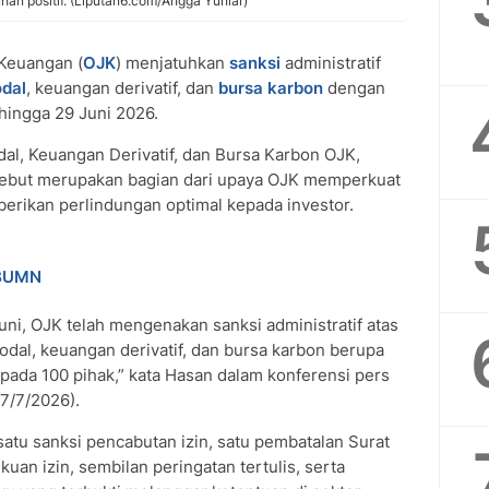
an positif. (Liputan6.com/Angga Yuniar)
 Keuangan (
OJK
) menjatuhkan
sanksi
administratif
dal
, keuangan derivatif, dan
bursa karbon
dengan
 hingga 29 Juni 2026.
al, Keuangan Derivatif, dan Bursa Karbon OJK,
sebut merupakan bagian dari upaya OJK memperkuat
rikan perlindungan optimal kepada investor.
 BUMN
uni, OJK telah mengenakan sanksi administratif atas
dal, keuangan derivatif, dan bursa karbon berupa
epada 100 pihak,” kata Hasan dalam konferensi pers
(7/7/2026).
atu sanksi pencabutan izin, satu pembatalan Surat
an izin, sembilan peringatan tertulis, serta