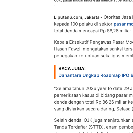
OJK, pasar modal Indonesia mencatat pertumbuh
Otoritas Jasa
Liputan6.com, Jakarta -
kepada 100 pelaku di sektor
pasar mo
total denda mencapai Rp 86,26 miliar
Kepala Eksekutif Pengawas Pasar Mod
Hasan Fawzi, mengatakan sanksi ter
penegakan ketentuan sekaligus membe
BACA JUGA:
Danantara Ungkap Roadmap IPO
“Selama tahun 2026 year to date 29 J
pemeriksaan kasus di bidang pasar mo
denda dengan total Rp 86,26 miliar k
yang disiarkan secara daring, Selasa 
Selain denda, OJK juga menjatuhkan s
Tanda Terdaftar (STTD), enam pembeku