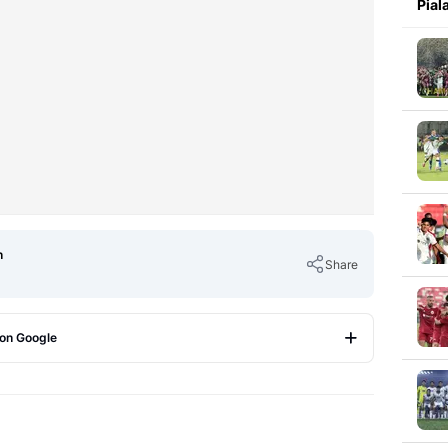
Pial
n
Share
 on Google
Copy Link