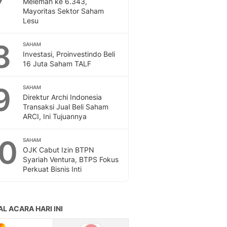
Melemah ke 6.343,
Sport
Mayoritas Sektor Saham
Berita Bola Terkini, Ja
Lesu
Klasemen, Hasil Liga
8
SAHAM
Investasi, Proinvestindo Beli
16 Juta Saham TALF
9
SAHAM
Direktur Archi Indonesia
Transaksi Jual Beli Saham
ARCI, Ini Tujuannya
10
SAHAM
OJK Cabut Izin BTPN
Syariah Ventura, BTPS Fokus
Perkuat Bisnis Inti