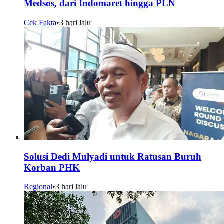
Medsos, dari Indomaret hingga PLN
Cek Fakta
•
3 hari lalu
Solusi Dedi Mulyadi untuk Ratusan Buruh
Korban PHK
Regional
•
3 hari lalu