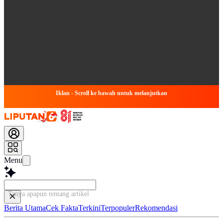
Iklan - Scroll ke bawah untuk melanjutkan
Menu
Tanya apapun tentang artikel ini...
Berita Utama
Cek Fakta
Terkini
Terpopuler
Rekomendasi