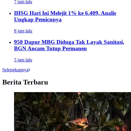
7 jam lalu
IHSG Hari Ini Melejit 1% ke 6.409, Analis
Ungkap Pemicunya
8 jam lalu
950 Dapur MBG Diduga Tak Layak Sanitasi,
BGN Ancam Tutup Permanen
5 jam lalu
Selengkapnya
Berita Terbaru