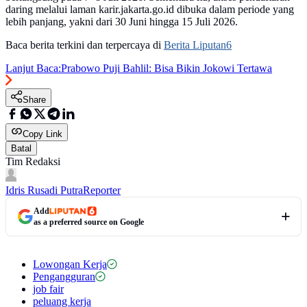
daring melalui laman karir.jakarta.go.id dibuka dalam periode yang
lebih panjang, yakni dari 30 Juni hingga 15 Juli 2026.
Baca berita terkini dan terpercaya di
Berita Liputan6
Lanjut Baca:
Prabowo Puji Bahlil: Bisa Bikin Jokowi Tertawa
Share
Copy Link
Batal
Tim Redaksi
Idris Rusadi Putra
Reporter
Add
as a preferred source on Google
Lowongan Kerja
Pengangguran
job fair
peluang kerja