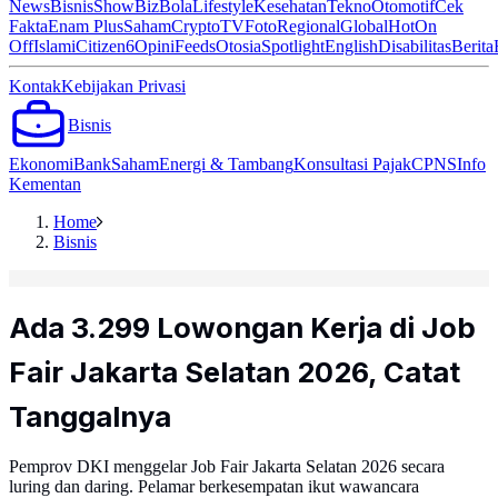
News
Bisnis
ShowBiz
Bola
Lifestyle
Kesehatan
Tekno
Otomotif
Cek
Fakta
Enam Plus
Saham
Crypto
TV
Foto
Regional
Global
Hot
On
Off
Islami
Citizen6
Opini
Feeds
Otosia
Spotlight
English
Disabilitas
Berita
Kontak
Kebijakan Privasi
Bisnis
Ekonomi
Bank
Saham
Energi & Tambang
Konsultasi Pajak
CPNS
Info
Kementan
Home
Bisnis
Ada 3.299 Lowongan Kerja di Job
Fair Jakarta Selatan 2026, Catat
Tanggalnya
Pemprov DKI menggelar Job Fair Jakarta Selatan 2026 secara
luring dan daring. Pelamar berkesempatan ikut wawancara