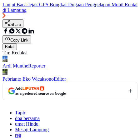
Lanjut Baca:
Jejak GPS Bongkar Dugaan Penggelapan Mobil Rental
di Lampung
Share
Copy Link
Batal
Tim Redaksi
Ardi Munthe
Reporter
Pebrianto Eko Wicaksono
Editor
Add
as a preferred source on Google
Tapir
doa bersama
umat Hindu
Mesuji Lampung
reg