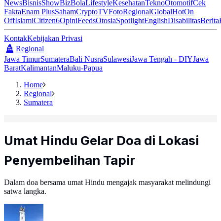
News
Bisnis
ShowBiz
Bola
Lifestyle
Kesehatan
Tekno
Otomotif
Cek
Fakta
Enam Plus
Saham
Crypto
TV
Foto
Regional
Global
Hot
On
Off
Islami
Citizen6
Opini
Feeds
Otosia
Spotlight
English
Disabilitas
Berita
Kontak
Kebijakan Privasi
Regional
Jawa Timur
Sumatera
Bali Nusra
Sulawesi
Jawa Tengah - DIY
Jawa
Barat
Kalimantan
Maluku-Papua
Home
Regional
Sumatera
Umat Hindu Gelar Doa di Lokasi
Penyembelihan Tapir
Dalam doa bersama umat Hindu mengajak masyarakat melindungi
satwa langka.