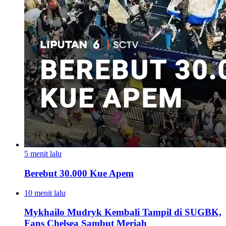
5 menit lalu
Berebut 30.000 Kue Apem
10 menit lalu
Mykhailo Mudryk Kembali Tampil di SUGBK,
Fans Chelsea Sambut Meriah