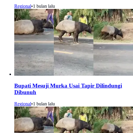
Regional
•
1 bulan lalu
Bupati Mesuji Murka Usai Tapir Dilindungi
Dibunuh
Regional
•
1 bulan lalu