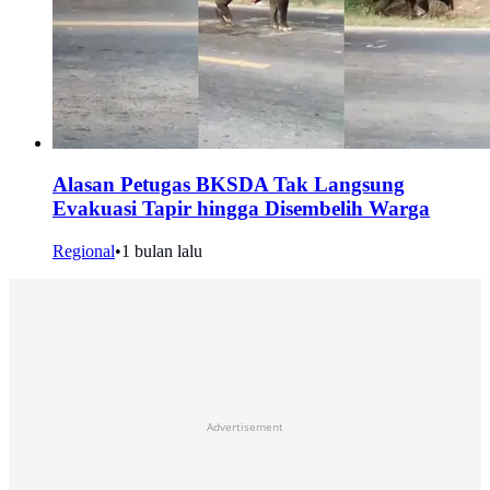
Alasan Petugas BKSDA Tak Langsung
Evakuasi Tapir hingga Disembelih Warga
Regional
•
1 bulan lalu
Advertisement