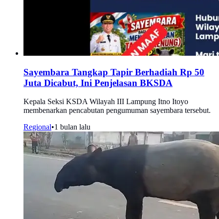
Sayembara Tangkap Tapir Berhadiah Rp 50
Juta Dicabut, Ini Penjelasan BKSDA
Kepala Seksi KSDA Wilayah III Lampung Itno Itoyo
membenarkan pencabutan pengumuman sayembara tersebut.
Regional
•
1 bulan lalu