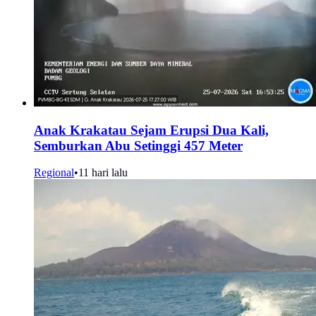
Anak Krakatau Sejam Erupsi Dua Kali,
Semburkan Abu Setinggi 457 Meter
Regional
•
11 hari lalu