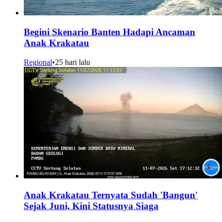
Begini Skenario Banten Hadapi Ancaman
Anak Krakatau
Regional
•
25 hari lalu
Anak Krakatau Ternyata Sudah 'Bangun'
Sejak Juni, Kini Statusnya Siaga