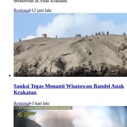
beraktivitas di Anak Krakatau.
Regional
•
12 jam lalu
Sanksi Tegas Menanti Wisatawan Bandel Anak
Krakatau
Regional
•
3 hari lalu