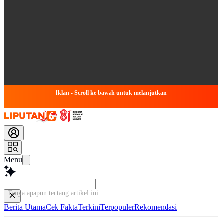
Iklan - Scroll ke bawah untuk melanjutkan
Menu
Tanya apapun tentang artikel ini...
Berita Utama
Cek Fakta
Terkini
Terpopuler
Rekomendasi