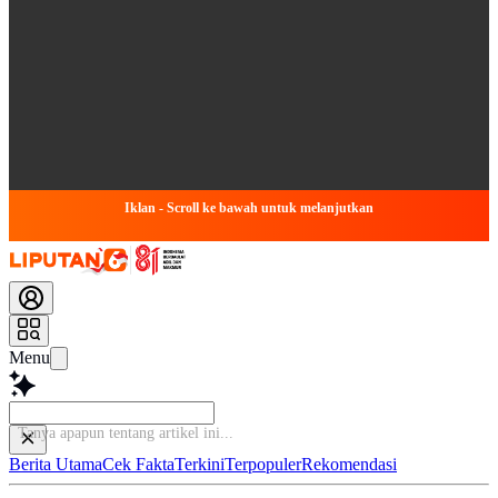
Iklan - Scroll ke bawah untuk melanjutkan
Menu
Bac
Berita Utama
Cek Fakta
Terkini
Terpopuler
Rekomendasi