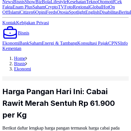
News
Bisnis
ShowBiz
Bola
Lifestyle
Kesehatan
Tekno
Otomotif
Cek
Fakta
Enam Plus
Saham
Crypto
TV
Foto
Regional
Global
Hot
On
Off
Islami
Citizen6
Opini
Feeds
Otosia
Spotlight
English
Disabilitas
Berita
Kontak
Kebijakan Privasi
Bisnis
Ekonomi
Bank
Saham
Energi & Tambang
Konsultasi Pajak
CPNS
Info
Kementan
Home
Bisnis
Ekonomi
Harga Pangan Hari Ini: Cabai
Rawit Merah Sentuh Rp 61.900
per Kg
Berikut daftar lengkap harga pangan termasuk harga cabai pada