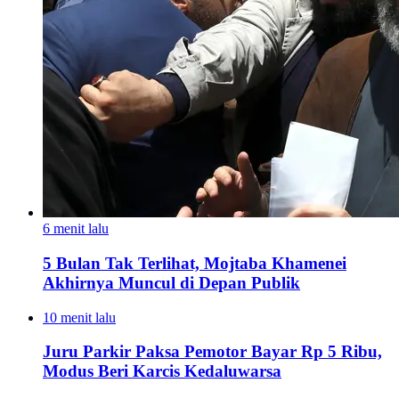
6 menit lalu
5 Bulan Tak Terlihat, Mojtaba Khamenei
Akhirnya Muncul di Depan Publik
10 menit lalu
Juru Parkir Paksa Pemotor Bayar Rp 5 Ribu,
Modus Beri Karcis Kedaluwarsa