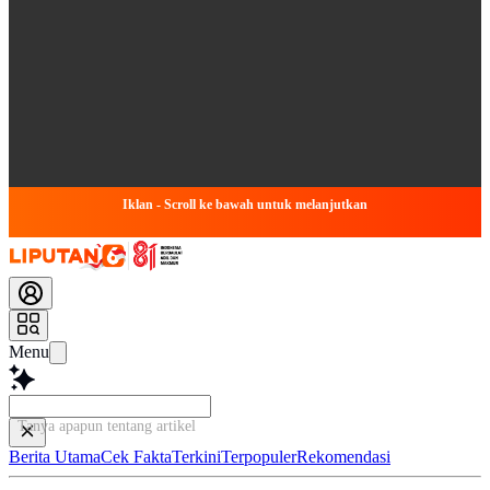
Iklan - Scroll ke bawah untuk melanjutkan
Menu
Tanya apapun tentang artikel ini...
Berita Utama
Cek Fakta
Terkini
Terpopuler
Rekomendasi