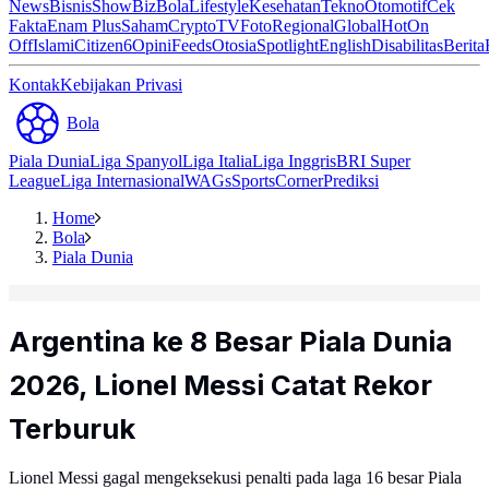
News
Bisnis
ShowBiz
Bola
Lifestyle
Kesehatan
Tekno
Otomotif
Cek
Fakta
Enam Plus
Saham
Crypto
TV
Foto
Regional
Global
Hot
On
Off
Islami
Citizen6
Opini
Feeds
Otosia
Spotlight
English
Disabilitas
Berita
Kontak
Kebijakan Privasi
Bola
Piala Dunia
Liga Spanyol
Liga Italia
Liga Inggris
BRI Super
League
Liga Internasional
WAGs
Sports
Corner
Prediksi
Home
Bola
Piala Dunia
Argentina ke 8 Besar Piala Dunia
2026, Lionel Messi Catat Rekor
Terburuk
Lionel Messi gagal mengeksekusi penalti pada laga 16 besar Piala