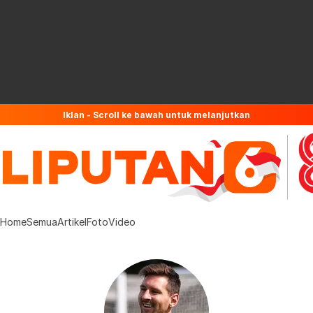
Iklan - Scroll ke bawah untuk melanjutkan
Home
Semua
Artikel
Foto
Video