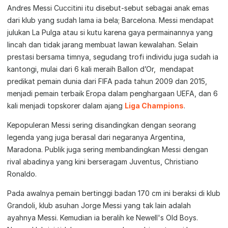
Andres Messi Cuccitini itu disebut-sebut sebagai anak emas
dari klub yang sudah lama ia bela; Barcelona. Messi mendapat
julukan La Pulga atau si kutu karena gaya permainannya yang
lincah dan tidak jarang membuat lawan kewalahan. Selain
prestasi bersama timnya, segudang trofi individu juga sudah ia
kantongi, mulai dari 6 kali meraih Ballon d’Or, mendapat
predikat pemain dunia dari FIFA pada tahun 2009 dan 2015,
menjadi pemain terbaik Eropa dalam penghargaan UEFA, dan 6
kali menjadi topskorer dalam ajang
Liga Champions
.
Kepopuleran Messi sering disandingkan dengan seorang
legenda yang juga berasal dari negaranya Argentina,
Maradona. Publik juga sering membandingkan Messi dengan
rival abadinya yang kini berseragam Juventus, Christiano
Ronaldo.
Pada awalnya pemain bertinggi badan 170 cm ini beraksi di klub
Grandoli, klub asuhan Jorge Messi yang tak lain adalah
ayahnya Messi. Kemudian ia beralih ke Newell's Old Boys.