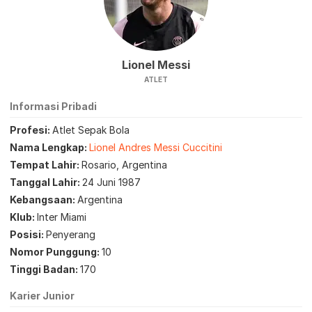
Lionel Messi
ATLET
Informasi Pribadi
Profesi
Atlet Sepak Bola
Nama Lengkap
Lionel Andres Messi Cuccitini
Tempat Lahir
Rosario, Argentina
Tanggal Lahir
24 Juni 1987
Kebangsaan
Argentina
Klub
Inter Miami
Posisi
Penyerang
Nomor Punggung
10
Tinggi Badan
170
Karier Junior