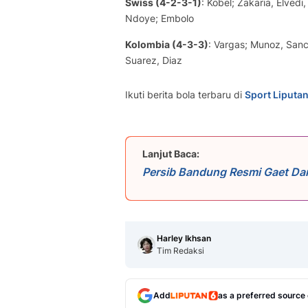
Swiss (4-2-3-1)
: Kobel; Zakaria, Elvedi
Ndoye; Embolo
Kolombia (4-3-3)
: Vargas; Munoz, Sanc
Suarez, Diaz
Ikuti berita bola terbaru di
Sport Liputa
Lanjut Baca:
Persib Bandung Resmi Gaet Dan
Harley Ikhsan
Tim Redaksi
Add
as a preferred source