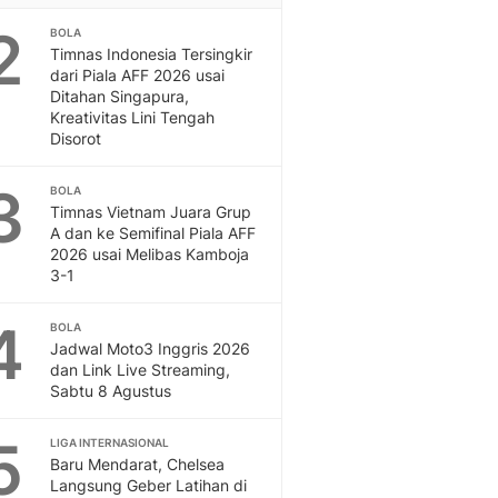
Sport
2
Berita Bola Terkini, Ja
BOLA
Timnas Indonesia Tersingkir
Klasemen, Hasil Liga
dari Piala AFF 2026 usai
Ditahan Singapura,
Kreativitas Lini Tengah
Disorot
3
BOLA
Timnas Vietnam Juara Grup
A dan ke Semifinal Piala AFF
2026 usai Melibas Kamboja
3-1
4
BOLA
Jadwal Moto3 Inggris 2026
dan Link Live Streaming,
Sabtu 8 Agustus
5
LIGA INTERNASIONAL
Baru Mendarat, Chelsea
Langsung Geber Latihan di