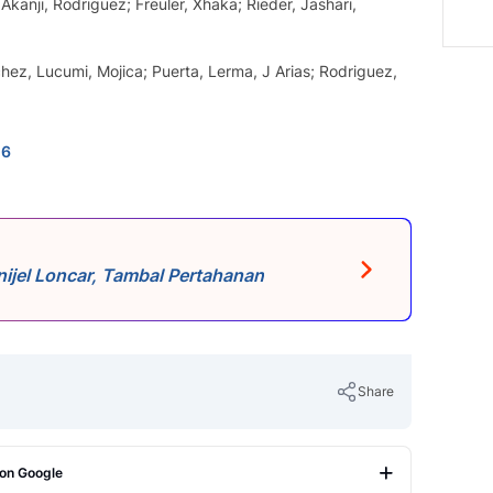
, Akanji, Rodriguez; Freuler, Xhaka; Rieder, Jashari,
hez, Lucumi, Mojica; Puerta, Lerma, J Arias; Rodriguez,
n6
ijel Loncar, Tambal Pertahanan
Share
 on Google