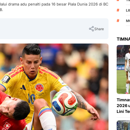
lui drama adu penalti pada 16 besar Piala Dunia 2026 di BC
B.
#
L
#
M
Share
TIMNA
Copy Link
Timnas
2026 u
Lini T