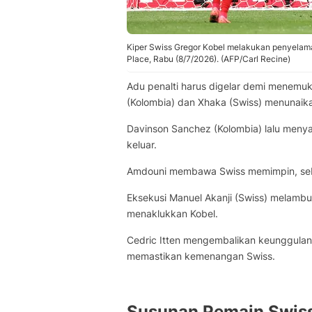
Kiper Swiss Gregor Kobel melakukan penyelama
Place, Rabu (8/7/2026). (AFP/Carl Recine)
Adu penalti harus digelar demi menemu
(Kolombia) dan Xhaka (Swiss) menunaika
Davinson Sanchez (Kolombia) lalu meny
keluar.
Amdouni membawa Swiss memimpin, se
Eksekusi Manuel Akanji (Swiss) melambu
menaklukkan Kobel.
Cedric Itten mengembalikan keunggulan 
memastikan kemenangan Swiss.
Susunan Pemain Swiss