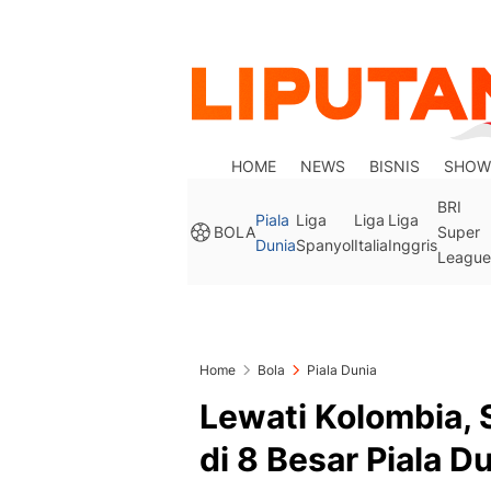
HOME
NEWS
BISNIS
SHOW
BRI
Piala
Liga
Liga
Liga
BOLA
Super
Dunia
Spanyol
Italia
Inggris
League
Home
Bola
Piala Dunia
Lewati Kolombia, 
di 8 Besar Piala D