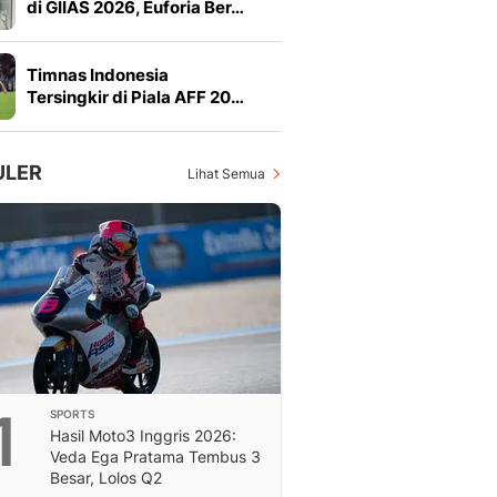
di GIIAS 2026, Euforia Ber…
Feeds
Feeds Liputan6: Kumpul
Terbaru Harian
Timnas Indonesia
Otosia
Tersingkir di Piala AFF 20…
Otosia
Spotlight
Berita Terkini, Kabar Te
ULER
Lihat Semua
Dan Dunia - Liputan6.
English
Exploring Knowledge, T
En.Liputan6.com
Disabilitas
Disabilitas Berita Terkini
Harian, Berita Terbaru,
Berita
Berita Hari Ini Politik,
1
SPORTS
Health
Hasil Moto3 Inggris 2026:
Kabar Berita Terbaru D
Veda Ega Pratama Tembus 3
Diet, Herbal Terbaik
Besar, Lolos Q2