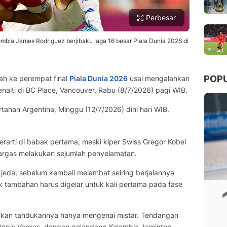
Perbesar
bia James Rodriguez berjibaku laga 16 besar Piala Dunia 2026 di
POP
h ke perempat final
Piala Dunia 2026
usai mengalahkan
nalti di BC Place, Vancouver, Rabu (8/7/2026) pagi WIB.
ahan Argentina, Minggu (12/7/2026) dini hari WIB.
rarti di babak pertama, meski kiper Swiss Gregor Kobel
argas melakukan sejumlah penyelamatan.
jeda, sebelum kembali melambat seiring berjalannya
k tambahan harus digelar untuk kali pertama pada fase
ikan tandukannya hanya mengenai mistar. Tendangan
ditepis Vargas, dengan gelandang Kolombia Jaminton