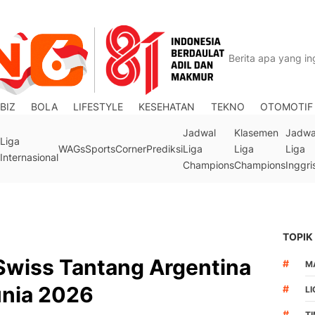
BIZ
BOLA
LIFESTYLE
KESEHATAN
TEKNO
OTOMOTIF
Jadwal
Klasemen
Jadwa
Liga
WAGs
Sports
Corner
Prediksi
Liga
Liga
Liga
Internasional
Champions
Champions
Inggri
TOPIK
Swiss Tantang Argentina
#
M
unia 2026
#
LI
#
T