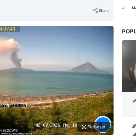
#
M
Share
POP
Copy Link
Perbesar