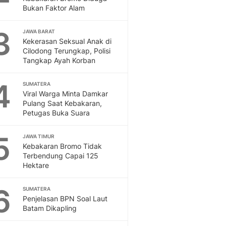
Feeds
Bukan Faktor Alam
Feeds Liputan6: Kumpul
3
Terbaru Harian
JAWA BARAT
Kekerasan Seksual Anak di
Otosia
Cilodong Terungkap, Polisi
Otosia
Tangkap Ayah Korban
Spotlight
Berita Terkini, Kabar Te
4
SUMATERA
Dan Dunia - Liputan6.
Viral Warga Minta Damkar
English
Pulang Saat Kebakaran,
Exploring Knowledge, T
Petugas Buka Suara
En.Liputan6.com
5
Disabilitas
JAWA TIMUR
Kebakaran Bromo Tidak
Disabilitas Berita Terkini
Terbendung Capai 125
Harian, Berita Terbaru,
Hektare
Berita
Berita Hari Ini Politik,
6
SUMATERA
Health
Penjelasan BPN Soal Laut
Kabar Berita Terbaru D
Batam Dikapling
Diet, Herbal Terbaik