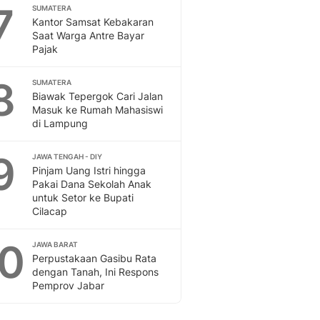
Sport
7
SUMATERA
Berita Bola Terkini, Ja
Kantor Samsat Kebakaran
Saat Warga Antre Bayar
Klasemen, Hasil Liga
Pajak
8
SUMATERA
Biawak Tepergok Cari Jalan
Masuk ke Rumah Mahasiswi
di Lampung
9
JAWA TENGAH - DIY
Pinjam Uang Istri hingga
Pakai Dana Sekolah Anak
untuk Setor ke Bupati
Cilacap
10
JAWA BARAT
Perpustakaan Gasibu Rata
dengan Tanah, Ini Respons
Pemprov Jabar