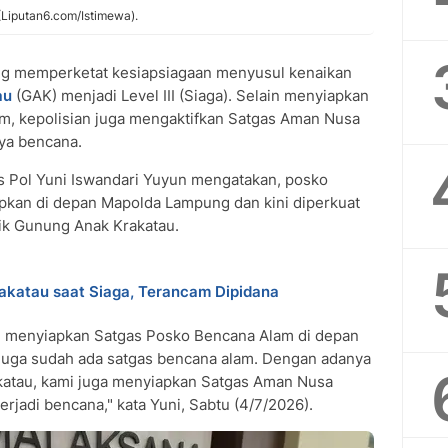
(Liputan6.com/Istimewa).
g memperketat kesiapsiagaan menyusul kenaikan
au
(GAK) menjadi Level III (Siaga). Selain menyiapkan
m, kepolisian juga mengaktifkan Satgas Aman Nusa
ya bencana.
Pol Yuni Iswandari Yuyun mengatakan, posko
pkan di depan Mapolda Lampung dan kini diperkuat
nik Gunung Anak Krakatau.
akatau saat Siaga, Terancam Dipidana
dah menyiapkan Satgas Posko Bencana Alam di depan
juga sudah ada satgas bencana alam. Dengan adanya
katau, kami juga menyiapkan Satgas Aman Nusa
rjadi bencana," kata Yuni, Sabtu (4/7/2026).