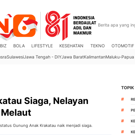
BIZ
BOLA
LIFESTYLE
KESEHATAN
TEKNO
OTOMOTIF
usra
Sulawesi
Jawa Tengah - DIY
Jawa Barat
Kalimantan
Maluku-Papua
TOPIK
atau Siaga, Nelayan
#
R
 Melaut
#
P
#
K
status Gunung Anak Krakatau naik menjadi siaga.
#
K