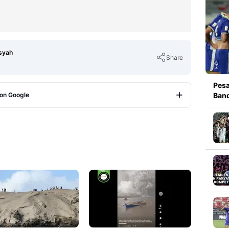
syah
Share
Pesa
 on Google
Band
Copy Link