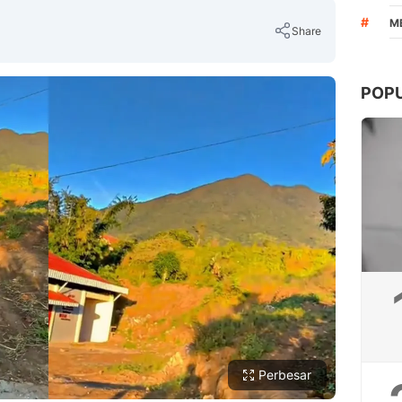
#
M
Share
POP
Copy Link
Perbesar