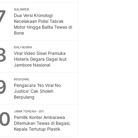
Sport
Berita Bola Terkini, Ja
7
SULAWESI
Dua Versi Kronologi
Klasemen, Hasil Liga
Kecelakaan Polisi Tabrak
Motor hingga Balita Tewas di
Bone
8
BALI NUSRA
Viral Video Siswi Pramuka
Histeris Gegara Gagal Ikut
Jambore Nasional
9
REGIONAL
Pengacara 'No Viral No
Justice' Cak Sholeh
Berpulang
10
JAWA TENGAH - DIY
Pemilik Konter Ambarawa
Ditemukan Tewas di Bagasi,
Kepala Tertutup Plastik