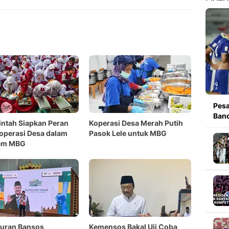
Pesa
Band
ntah Siapkan Peran
Koperasi Desa Merah Putih
operasi Desa dalam
Pasok Lele untuk MBG
am MBG
luran Bansos
Kemensos Bakal Uji Coba