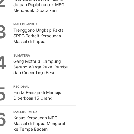
2
Feeds
Jutaan Rupiah untuk MBG
Mendadak Dibatalkan
Feeds Liputan6: Kumpul
Terbaru Harian
3
MALUKU-PAPUA
Otosia
Trenggono Ungkap Fakta
Otosia
SPPG Terkait Keracunan
Spotlight
Massal di Papua
Berita Terkini, Kabar Te
Dan Dunia - Liputan6.
4
SUMATERA
English
Geng Motor di Lampung
Exploring Knowledge, T
Serang Warga Pakai Bambu
dan Cincin Tinju Besi
En.Liputan6.com
Disabilitas
5
Disabilitas Berita Terkini
REGIONAL
Fakta Remaja di Mamuju
Harian, Berita Terbaru,
Diperkosa 15 Orang
Berita
Berita Hari Ini Politik,
6
MALUKU-PAPUA
Health
Kasus Keracunan MBG
Kabar Berita Terbaru D
Massal di Papua Mengarah
Diet, Herbal Terbaik
ke Tempe Bacem