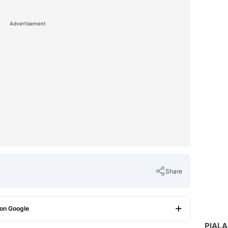
Advertisement
Share
 on Google
PIALA
Copy Link