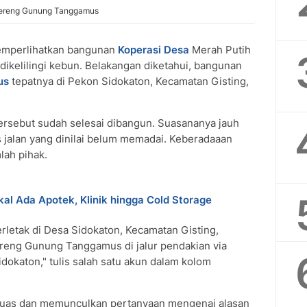
 Lereng Gunung Tanggamus
emperlihatkan bangunan
Koperasi Desa
Merah Putih
ikelilingi kebun. Belakangan diketahui, bangunan
us
tepatnya di Pekon Sidokaton, Kecamatan Gisting,
tersebut sudah selesai dibangun. Suasananya jauh
jalan yang dinilai belum memadai. Keberadaaan
lah pihak.
l Ada Apotek, Klinik hingga Cold Storage
terletak di Desa Sidokaton, Kecamatan Gisting,
reng Gunung Tanggamus di jalur pendakian via
dokaton," tulis salah satu akun dalam kolom
luas dan memunculkan pertanyaan mengenai alasan