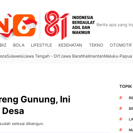
BIZ
BOLA
LIFESTYLE
KESEHATAN
TEKNO
OTOMOTIF
usra
Sulawesi
Jawa Tengah - DIY
Jawa Barat
Kalimantan
Maluku-Papua
TOPIK
ereng Gunung, Ini
#
R
a Desa
#
B
#
L
sudah selesai dibangun.
#
M