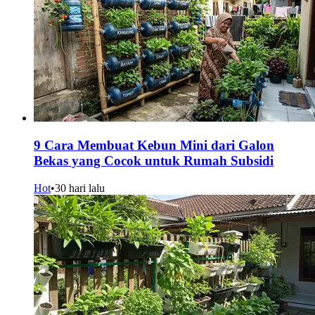
9 Cara Membuat Kebun Mini dari Galon
Bekas yang Cocok untuk Rumah Subsidi
Hot
•
30 hari lalu