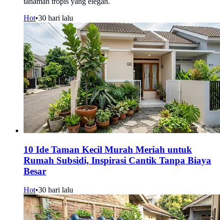
tanaman tropis yang elegan.
Hot
•
30 hari lalu
10 Ide Taman Kecil Murah Meriah untuk
Rumah Subsidi, Inspirasi Cantik Tanpa Biaya
Besar
Hot
•
30 hari lalu