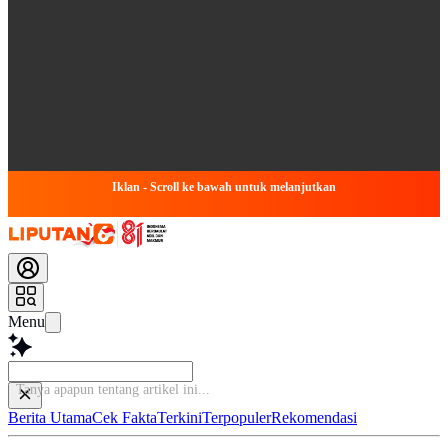
Iklan - Scroll ke bawah untuk melanjutkan
Menu
Ba
Berita Utama
Cek Fakta
Terkini
Terpopuler
Rekomendasi