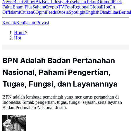
News
Bisnis
ShowBiz
Bola
Lifestyle
Kesehatan
Tekno
Otomotif
Cek
Fakta
Enam Plus
Saham
Crypto
TV
Foto
Regional
Global
Hot
On
Off
Islami
Citizen6
Opini
Feeds
Otosia
Spotlight
English
Disabilitas
Berita
Kontak
Kebijakan Privasi
Home
Hot
BPN Adalah Badan Pertanahan
Nasional, Pahami Pengertian,
Tugas, Fungsi, dan Layanannya
BPN adalah lembaga pemerintah yang mengurus pertanahan di
Indonesia. Simak pengertian, tugas, fungsi, sejarah, serta layanan
Badan Pertanahan Nasional di sini.