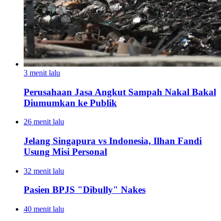
3 menit lalu
Perusahaan Jasa Angkut Sampah Nakal Bakal
Diumumkan ke Publik
26 menit lalu
Jelang Singapura vs Indonesia, Ilhan Fandi
Usung Misi Personal
32 menit lalu
Pasien BPJS "Dibully" Nakes
40 menit lalu