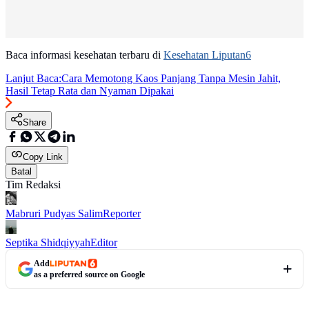
Baca informasi kesehatan terbaru di
Kesehatan Liputan6
Lanjut Baca:
Cara Memotong Kaos Panjang Tanpa Mesin Jahit,
Hasil Tetap Rata dan Nyaman Dipakai
Share
Copy Link
Batal
Tim Redaksi
Mabruri Pudyas Salim
Reporter
Septika Shidqiyyah
Editor
Add
as a preferred source on Google