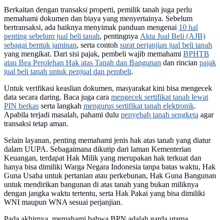
Berkaitan dengan transaksi properti, pemilik tanah juga perlu
memahami dokumen dan biaya yang menyertainya. Sebelum
bertransaksi, ada baiknya menyimak panduan mengenai
10 hal
penting sebelum jual beli tanah
, pentingnya
Akta Jual Beli (AJB)
sebagai bentuk jaminan
, serta contoh
surat perjanjian jual beli tanah
yang mengikat. Dari sisi pajak, pembeli wajib memahami
BPHTB
atau Bea Perolehan Hak atas Tanah dan Bangunan
dan rincian
pajak
jual beli tanah untuk penjual dan pembeli
.
Untuk verifikasi keaslian dokumen, masyarakat kini bisa mengecek
data secara daring. Baca juga cara
mengecek sertifikat tanah lewat
PIN berkas
serta langkah
mengurus sertifikat tanah elektronik
.
Apabila terjadi masalah, pahami dulu
penyebab tanah sengketa
agar
transaksi tetap aman.
Selain layanan, penting memahami jenis hak atas tanah yang diatur
dalam UUPA. Sebagaimana dikutip dari laman Kementerian
Keuangan, terdapat Hak Milik yang merupakan hak terkuat dan
hanya bisa dimiliki Warga Negara Indonesia tanpa batas waktu, Hak
Guna Usaha untuk pertanian atau perkebunan, Hak Guna Bangunan
untuk mendirikan bangunan di atas tanah yang bukan miliknya
dengan jangka waktu tertentu, serta Hak Pakai yang bisa dimiliki
WNI maupun WNA sesuai perjanjian.
Pada akhirnya, memahami bahwa BPN adalah garda utama