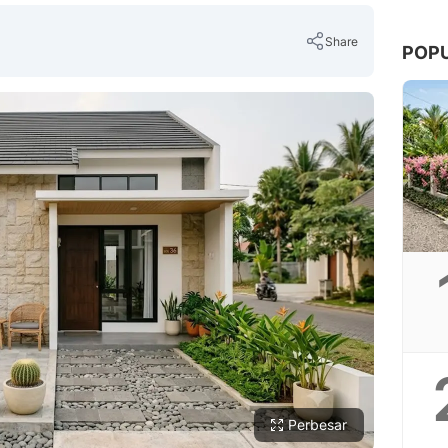
Share
POP
Copy Link
Perbesar