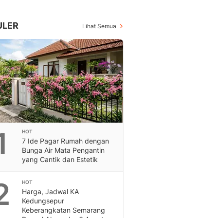
Berita Daerah Dan Peri
Terbaru
Global
ULER
Lihat Semua
Berita Internasional, Sa
Inspiratif, Unik, Dan M
Hot
Hot Liputan6.com Menya
Dan Terbaru
Islami
Berita & Kajian Islami
Hikmah - Liputan6
Citizen6
1
HOT
Berita Citizen6 - Medi
7 Ide Pagar Rumah dengan
Liputan6.com
Bunga Air Mata Pengantin
Opini
yang Cantik dan Estetik
Opini Liputan6: Analis
Pandang Dan Perspekti
2
HOT
Harga, Jadwal KA
Feeds
Kedungsepur
Feeds Liputan6: Kumpul
Keberangkatan Semarang
Terbaru Harian