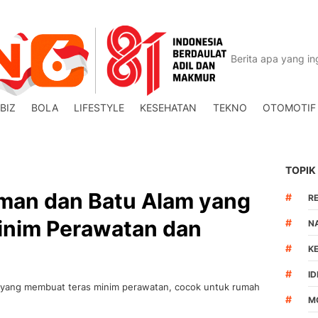
BIZ
BOLA
LIFESTYLE
KESEHATAN
TEKNO
OTOMOTIF
TOPIK
man dan Batu Alam yang
#
R
inim Perawatan dan
#
N
#
K
#
I
 yang membuat teras minim perawatan, cocok untuk rumah
#
M