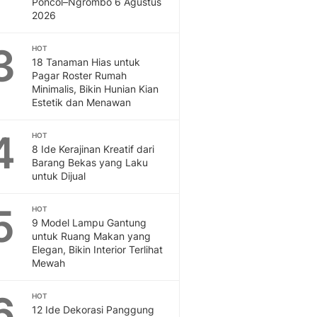
Poncol–Ngrombo 6 Agustus
Otosia
2026
Otosia
Spotlight
3
HOT
Berita Terkini, Kabar Te
18 Tanaman Hias untuk
Pagar Roster Rumah
Dan Dunia - Liputan6.
Minimalis, Bikin Hunian Kian
English
Estetik dan Menawan
Exploring Knowledge, T
En.Liputan6.com
4
HOT
Disabilitas
8 Ide Kerajinan Kreatif dari
Disabilitas Berita Terkini
Barang Bekas yang Laku
Harian, Berita Terbaru,
untuk Dijual
Berita
Berita Hari Ini Politik,
5
HOT
Health
9 Model Lampu Gantung
untuk Ruang Makan yang
Kabar Berita Terbaru D
Elegan, Bikin Interior Terlihat
Diet, Herbal Terbaik
Mewah
Sport
Berita Bola Terkini, Ja
6
HOT
Klasemen, Hasil Liga
12 Ide Dekorasi Panggung