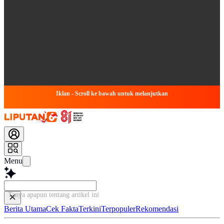
Iklan - Scroll ke bawah untuk melanjutkan
Menu
Tanya apapun tentan
Berita Utama
Cek Fakta
Terkini
Terpopuler
Rekomendasi