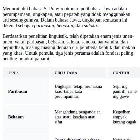
Menurut ahli bahasa S. Prawiroatmojo, peribahasa Jawa adalah
perumpamaan, ungkapan, atau pepatah yang tidak menggunakan
arti sesungguhnya. Dalam bahasa Jawa, ungkapan semacam ini
dikenal sebagai
paribasan
,
bebasan
, dan
saloka
.
Berdasarkan penelitian linguistik, telah dipetakan enam jenis unen-
unen, yakni paribasan, bebasan, saloka, sanepa, panyandra, dan
pepindhan, masing-masing dengan ciri pembeda bentuk dan makna
yang khas. Untuk pemula, tiga jenis pertama adalah fondasi paling
penting untuk dipahami.
JENIS
CIRI UTAMA
CONTOH
Ungkapan tetap, bermakna
Sepi ing
Paribasan
kias, tanpa kata
pamrih, rame
perumpamaan
ing gawe
Mengandung pengandaian
Kegedhen
Bebasan
atas suatu keadaan atau
empyak
sifat
kurang cagak