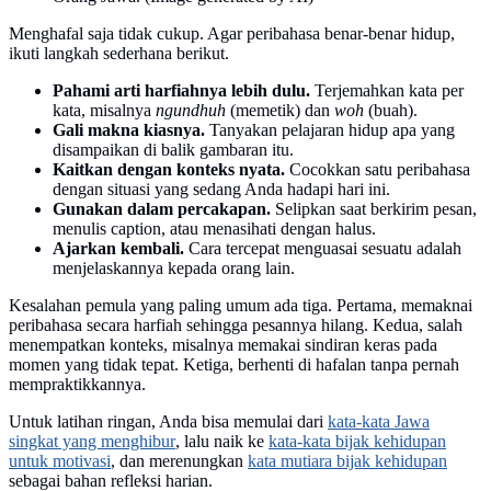
Menghafal saja tidak cukup. Agar peribahasa benar-benar hidup,
ikuti langkah sederhana berikut.
Pahami arti harfiahnya lebih dulu.
Terjemahkan kata per
kata, misalnya
ngundhuh
(memetik) dan
woh
(buah).
Gali makna kiasnya.
Tanyakan pelajaran hidup apa yang
disampaikan di balik gambaran itu.
Kaitkan dengan konteks nyata.
Cocokkan satu peribahasa
dengan situasi yang sedang Anda hadapi hari ini.
Gunakan dalam percakapan.
Selipkan saat berkirim pesan,
menulis caption, atau menasihati dengan halus.
Ajarkan kembali.
Cara tercepat menguasai sesuatu adalah
menjelaskannya kepada orang lain.
Kesalahan pemula yang paling umum ada tiga. Pertama, memaknai
peribahasa secara harfiah sehingga pesannya hilang. Kedua, salah
menempatkan konteks, misalnya memakai sindiran keras pada
momen yang tidak tepat. Ketiga, berhenti di hafalan tanpa pernah
mempraktikkannya.
Untuk latihan ringan, Anda bisa memulai dari
kata-kata Jawa
singkat yang menghibur
, lalu naik ke
kata-kata bijak kehidupan
untuk motivasi
, dan merenungkan
kata mutiara bijak kehidupan
sebagai bahan refleksi harian.