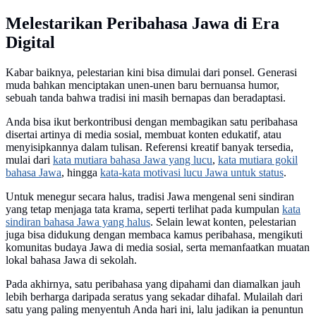
Melestarikan Peribahasa Jawa di Era
Digital
Kabar baiknya, pelestarian kini bisa dimulai dari ponsel. Generasi
muda bahkan menciptakan unen-unen baru bernuansa humor,
sebuah tanda bahwa tradisi ini masih bernapas dan beradaptasi.
Anda bisa ikut berkontribusi dengan membagikan satu peribahasa
disertai artinya di media sosial, membuat konten edukatif, atau
menyisipkannya dalam tulisan. Referensi kreatif banyak tersedia,
mulai dari
kata mutiara bahasa Jawa yang lucu
,
kata mutiara gokil
bahasa Jawa
, hingga
kata-kata motivasi lucu Jawa untuk status
.
Untuk menegur secara halus, tradisi Jawa mengenal seni sindiran
yang tetap menjaga tata krama, seperti terlihat pada kumpulan
kata
sindiran bahasa Jawa yang halus
. Selain lewat konten, pelestarian
juga bisa didukung dengan membaca kamus peribahasa, mengikuti
komunitas budaya Jawa di media sosial, serta memanfaatkan muatan
lokal bahasa Jawa di sekolah.
Pada akhirnya, satu peribahasa yang dipahami dan diamalkan jauh
lebih berharga daripada seratus yang sekadar dihafal. Mulailah dari
satu yang paling menyentuh Anda hari ini, lalu jadikan ia penuntun