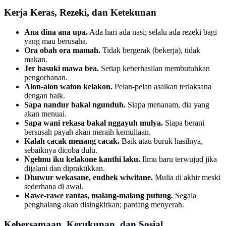
Kerja Keras, Rezeki, dan Ketekunan
Ana dina ana upa.
Ada hari ada nasi; selalu ada rezeki bagi
yang mau berusaha.
Ora obah ora mamah.
Tidak bergerak (bekerja), tidak
makan.
Jer basuki mawa bea.
Setiap keberhasilan membutuhkan
pengorbanan.
Alon-alon waton kelakon.
Pelan-pelan asalkan terlaksana
dengan baik.
Sapa nandur bakal ngunduh.
Siapa menanam, dia yang
akan menuai.
Sapa wani rekasa bakal nggayuh mulya.
Siapa berani
bersusah payah akan meraih kemuliaan.
Kalah cacak menang cacak.
Baik atau buruk hasilnya,
sebaiknya dicoba dulu.
Ngelmu iku kelakone kanthi laku.
Ilmu baru terwujud jika
dijalani dan dipraktikkan.
Dhuwur wekasane, endhek wiwitane.
Mulia di akhir meski
sederhana di awal.
Rawe-rawe rantas, malang-malang putung.
Segala
penghalang akan disingkirkan; pantang menyerah.
Kebersamaan, Kerukunan, dan Sosial