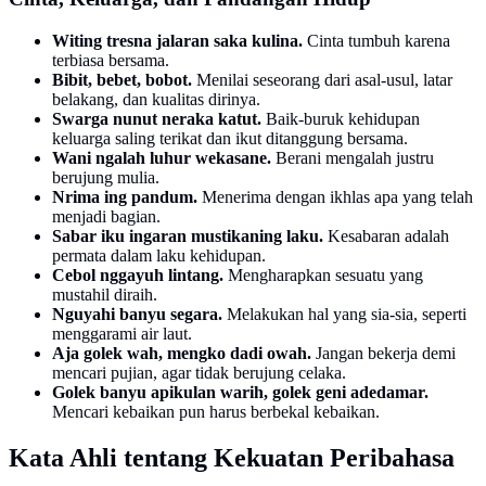
Witing tresna jalaran saka kulina.
Cinta tumbuh karena
terbiasa bersama.
Bibit, bebet, bobot.
Menilai seseorang dari asal-usul, latar
belakang, dan kualitas dirinya.
Swarga nunut neraka katut.
Baik-buruk kehidupan
keluarga saling terikat dan ikut ditanggung bersama.
Wani ngalah luhur wekasane.
Berani mengalah justru
berujung mulia.
Nrima ing pandum.
Menerima dengan ikhlas apa yang telah
menjadi bagian.
Sabar iku ingaran mustikaning laku.
Kesabaran adalah
permata dalam laku kehidupan.
Cebol nggayuh lintang.
Mengharapkan sesuatu yang
mustahil diraih.
Nguyahi banyu segara.
Melakukan hal yang sia-sia, seperti
menggarami air laut.
Aja golek wah, mengko dadi owah.
Jangan bekerja demi
mencari pujian, agar tidak berujung celaka.
Golek banyu apikulan warih, golek geni adedamar.
Mencari kebaikan pun harus berbekal kebaikan.
Kata Ahli tentang Kekuatan Peribahasa