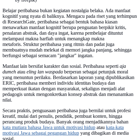
Belajar peribahasa bukan kegiatan nostalgia belaka. Ada manfaat
kognitif yang nyata di baliknya. Mengacu pada riset yang terhimpun
di ResearchGate, peribahasa sebagai bentuk bahasa kiasan
menawarkan manfaat kognitif berupa penguatan berpikir kritis,
penalaran abstrak, dan daya ingat, karena pembelajar dituntut
melampaui makna harfiah untuk menangkap makna
metaforis. Struktur peribahasa yang ritmis dan padat juga
membuatnya mudah melekat di memori jangka panjang, sehingga
berfungsi sebagai semacam "jangkar" ingatan.
Manfaat lain bersifat karakter dan sosial. Peribahasa seperti
aja
dumeh
atau
eling lan waspada
berperan sebagai petunjuk moral
yang menuntun perilaku. Berdasarkan laporan yang dipublikasikan
ERIC, peribahasa memberi individu identitas budaya dan
memperkuat ikatan dengan masyarakat, sekaligus menjadi alat
pedagogis untuk mengonkretkan konsep abstrak dan menanamkan
nilai.
Secara praktis, penguasaan peribahasa juga bernilai untuk profesi
kreatif, mulai dari penulis, pendidik, pembuat konten, hingga
perancang produk budaya. Banyak orang menjadikannya bahan
kata mutiara bahasa Jawa untuk motivasi hidup
atau
kata-kata
motivasi Jawa sebagai pegangan hidup
yang dibagikan di media
sosial.