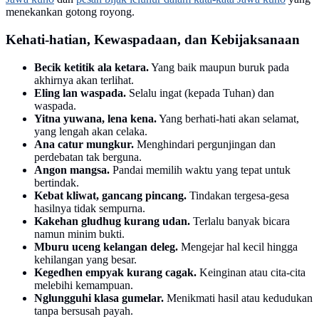
menekankan gotong royong.
Kehati-hatian, Kewaspadaan, dan Kebijaksanaan
Becik ketitik ala ketara.
Yang baik maupun buruk pada
akhirnya akan terlihat.
Eling lan waspada.
Selalu ingat (kepada Tuhan) dan
waspada.
Yitna yuwana, lena kena.
Yang berhati-hati akan selamat,
yang lengah akan celaka.
Ana catur mungkur.
Menghindari pergunjingan dan
perdebatan tak berguna.
Angon mangsa.
Pandai memilih waktu yang tepat untuk
bertindak.
Kebat kliwat, gancang pincang.
Tindakan tergesa-gesa
hasilnya tidak sempurna.
Kakehan gludhug kurang udan.
Terlalu banyak bicara
namun minim bukti.
Mburu uceng kelangan deleg.
Mengejar hal kecil hingga
kehilangan yang besar.
Kegedhen empyak kurang cagak.
Keinginan atau cita-cita
melebihi kemampuan.
Nglungguhi klasa gumelar.
Menikmati hasil atau kedudukan
tanpa bersusah payah.