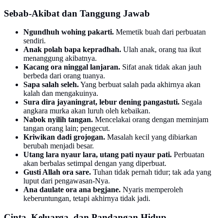
Sebab-Akibat dan Tanggung Jawab
Ngundhuh wohing pakarti.
Memetik buah dari perbuatan
sendiri.
Anak polah bapa kepradhah.
Ulah anak, orang tua ikut
menanggung akibatnya.
Kacang ora ninggal lanjaran.
Sifat anak tidak akan jauh
berbeda dari orang tuanya.
Sapa salah seleh.
Yang berbuat salah pada akhirnya akan
kalah dan mengakuinya.
Sura dira jayaningrat, lebur dening pangastuti.
Segala
angkara murka akan luruh oleh kebaikan.
Nabok nyilih tangan.
Mencelakai orang dengan meminjam
tangan orang lain; pengecut.
Kriwikan dadi grojogan.
Masalah kecil yang dibiarkan
berubah menjadi besar.
Utang lara nyaur lara, utang pati nyaur pati.
Perbuatan
akan berbalas setimpal dengan yang diperbuat.
Gusti Allah ora sare.
Tuhan tidak pernah tidur; tak ada yang
luput dari pengawasan-Nya.
Ana daulate ora ana begjane.
Nyaris memperoleh
keberuntungan, tetapi akhirnya tidak jadi.
Cinta, Keluarga, dan Pandangan Hidup