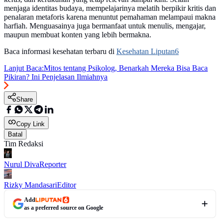
menjaga identitas budaya, mempelajarinya melatih berpikir kritis dan
penalaran metaforis karena menuntut pemahaman melampaui makna
harfiah. Menguasainya juga bermanfaat untuk menulis, mengajar,
maupun membuat konten yang lebih bermakna.
Baca informasi kesehatan terbaru di
Kesehatan Liputan6
Lanjut Baca:
Mitos tentang Psikolog, Benarkah Mereka Bisa Baca
Pikiran? Ini Penjelasan Ilmiahnya
Share
Copy Link
Batal
Tim Redaksi
Nurul Diva
Reporter
Rizky Mandasari
Editor
Add
as a preferred source on Google