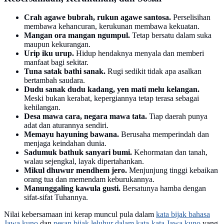
Crah agawe bubrah, rukun agawe santosa.
Perselisihan
membawa kehancuran, kerukunan membawa kekuatan.
Mangan ora mangan ngumpul.
Tetap bersatu dalam suka
maupun kekurangan.
Urip iku urup.
Hidup hendaknya menyala dan memberi
manfaat bagi sekitar.
Tuna satak bathi sanak.
Rugi sedikit tidak apa asalkan
bertambah saudara.
Dudu sanak dudu kadang, yen mati melu kelangan.
Meski bukan kerabat, kepergiannya tetap terasa sebagai
kehilangan.
Desa mawa cara, negara mawa tata.
Tiap daerah punya
adat dan aturannya sendiri.
Memayu hayuning bawana.
Berusaha memperindah dan
menjaga keindahan dunia.
Sadumuk bathuk sanyari bumi.
Kehormatan dan tanah,
walau sejengkal, layak dipertahankan.
Mikul dhuwur mendhem jero.
Menjunjung tinggi kebaikan
orang tua dan memendam keburukannya.
Manunggaling kawula gusti.
Bersatunya hamba dengan
sifat-sifat Tuhannya.
Nilai kebersamaan ini kerap muncul pula dalam
kata bijak bahasa
Jawa kuno
dan
pesan bijak leluhur dalam kata-kata Jawa kuno
yang