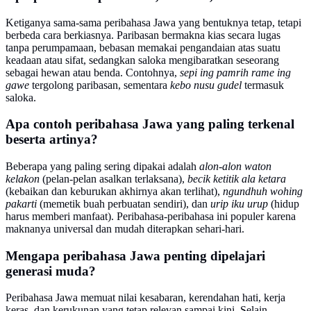
Ketiganya sama-sama peribahasa Jawa yang bentuknya tetap, tetapi
berbeda cara berkiasnya. Paribasan bermakna kias secara lugas
tanpa perumpamaan, bebasan memakai pengandaian atas suatu
keadaan atau sifat, sedangkan saloka mengibaratkan seseorang
sebagai hewan atau benda. Contohnya,
sepi ing pamrih rame ing
gawe
tergolong paribasan, sementara
kebo nusu gudel
termasuk
saloka.
Apa contoh peribahasa Jawa yang paling terkenal
beserta artinya?
Beberapa yang paling sering dipakai adalah
alon-alon waton
kelakon
(pelan-pelan asalkan terlaksana),
becik ketitik ala ketara
(kebaikan dan keburukan akhirnya akan terlihat),
ngundhuh wohing
pakarti
(memetik buah perbuatan sendiri), dan
urip iku urup
(hidup
harus memberi manfaat). Peribahasa-peribahasa ini populer karena
maknanya universal dan mudah diterapkan sehari-hari.
Mengapa peribahasa Jawa penting dipelajari
generasi muda?
Peribahasa Jawa memuat nilai kesabaran, kerendahan hati, kerja
keras, dan kerukunan yang tetap relevan sampai kini. Selain