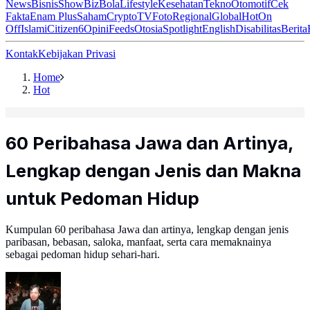
News
Bisnis
ShowBiz
Bola
Lifestyle
Kesehatan
Tekno
Otomotif
Cek
Fakta
Enam Plus
Saham
Crypto
TV
Foto
Regional
Global
Hot
On
Off
Islami
Citizen6
Opini
Feeds
Otosia
Spotlight
English
Disabilitas
Berita
Kontak
Kebijakan Privasi
Home
Hot
60 Peribahasa Jawa dan Artinya,
Lengkap dengan Jenis dan Makna
untuk Pedoman Hidup
Kumpulan 60 peribahasa Jawa dan artinya, lengkap dengan jenis
paribasan, bebasan, saloka, manfaat, serta cara memaknainya
sebagai pedoman hidup sehari-hari.