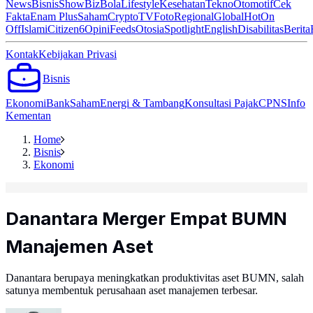
News
Bisnis
ShowBiz
Bola
Lifestyle
Kesehatan
Tekno
Otomotif
Cek
Fakta
Enam Plus
Saham
Crypto
TV
Foto
Regional
Global
Hot
On
Off
Islami
Citizen6
Opini
Feeds
Otosia
Spotlight
English
Disabilitas
Berita
Kontak
Kebijakan Privasi
Bisnis
Ekonomi
Bank
Saham
Energi & Tambang
Konsultasi Pajak
CPNS
Info
Kementan
Home
Bisnis
Ekonomi
Danantara Merger Empat BUMN
Manajemen Aset
Danantara berupaya meningkatkan produktivitas aset BUMN, salah
satunya membentuk perusahaan aset manajemen terbesar.