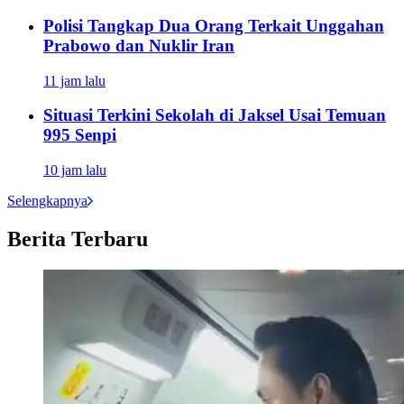
Polisi Tangkap Dua Orang Terkait Unggahan
Prabowo dan Nuklir Iran
11 jam lalu
Situasi Terkini Sekolah di Jaksel Usai Temuan
995 Senpi
10 jam lalu
Selengkapnya
Berita Terbaru