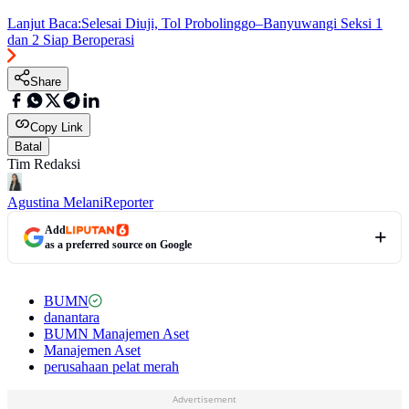
Lanjut Baca:
Selesai Diuji, Tol Probolinggo–Banyuwangi Seksi 1
dan 2 Siap Beroperasi
Share
Copy Link
Batal
Tim Redaksi
Agustina Melani
Reporter
Add
as a preferred source on Google
BUMN
danantara
BUMN Manajemen Aset
Manajemen Aset
perusahaan pelat merah
Advertisement