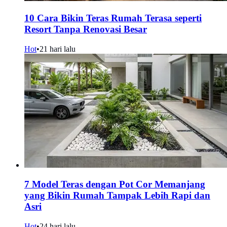
10 Cara Bikin Teras Rumah Terasa seperti
Resort Tanpa Renovasi Besar
Hot
•
21 hari lalu
7 Model Teras dengan Pot Cor Memanjang
yang Bikin Rumah Tampak Lebih Rapi dan
Asri
Hot
•
24 hari lalu