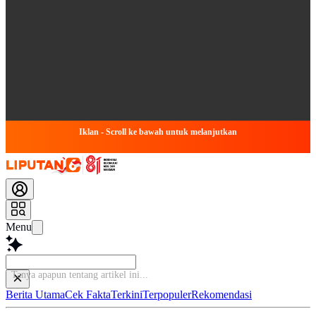
Iklan - Scroll ke bawah untuk melanjutkan
Menu
Ba
Berita Utama
Cek Fakta
Terkini
Terpopuler
Rekomendasi