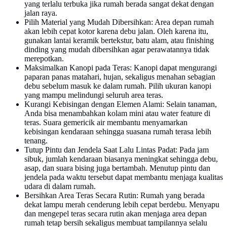
yang terlalu terbuka jika rumah berada sangat dekat dengan
jalan raya.
Pilih Material yang Mudah Dibersihkan: Area depan rumah
akan lebih cepat kotor karena debu jalan. Oleh karena itu,
gunakan lantai keramik bertekstur, batu alam, atau finishing
dinding yang mudah dibersihkan agar perawatannya tidak
merepotkan.
Maksimalkan Kanopi pada Teras: Kanopi dapat mengurangi
paparan panas matahari, hujan, sekaligus menahan sebagian
debu sebelum masuk ke dalam rumah. Pilih ukuran kanopi
yang mampu melindungi seluruh area teras.
Kurangi Kebisingan dengan Elemen Alami: Selain tanaman,
Anda bisa menambahkan kolam mini atau water feature di
teras. Suara gemericik air membantu menyamarkan
kebisingan kendaraan sehingga suasana rumah terasa lebih
tenang.
Tutup Pintu dan Jendela Saat Lalu Lintas Padat: Pada jam
sibuk, jumlah kendaraan biasanya meningkat sehingga debu,
asap, dan suara bising juga bertambah. Menutup pintu dan
jendela pada waktu tersebut dapat membantu menjaga kualitas
udara di dalam rumah.
Bersihkan Area Teras Secara Rutin: Rumah yang berada
dekat lampu merah cenderung lebih cepat berdebu. Menyapu
dan mengepel teras secara rutin akan menjaga area depan
rumah tetap bersih sekaligus membuat tampilannya selalu