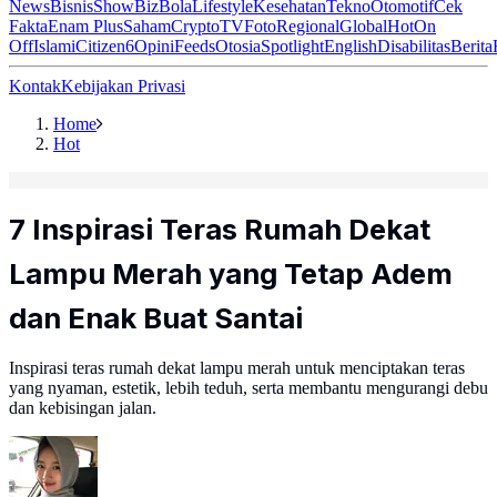
News
Bisnis
ShowBiz
Bola
Lifestyle
Kesehatan
Tekno
Otomotif
Cek
Fakta
Enam Plus
Saham
Crypto
TV
Foto
Regional
Global
Hot
On
Off
Islami
Citizen6
Opini
Feeds
Otosia
Spotlight
English
Disabilitas
Berita
Kontak
Kebijakan Privasi
Home
Hot
7 Inspirasi Teras Rumah Dekat
Lampu Merah yang Tetap Adem
dan Enak Buat Santai
Inspirasi teras rumah dekat lampu merah untuk menciptakan teras
yang nyaman, estetik, lebih teduh, serta membantu mengurangi debu
dan kebisingan jalan.