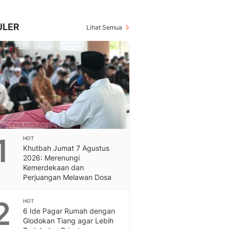
Berita Daerah Dan Peri
Terbaru
Global
ULER
Lihat Semua
Berita Internasional, Sa
Inspiratif, Unik, Dan M
Hot
Hot Liputan6.com Menya
Dan Terbaru
On Off
On Off Liputan6: Sinop
& Berita Bisnis Digital
Islami
1
HOT
Berita & Kajian Islami
Khutbah Jumat 7 Agustus
Hikmah - Liputan6
2026: Merenungi
Citizen6
Kemerdekaan dan
Perjuangan Melawan Dosa
Berita Citizen6 - Medi
Liputan6.com
2
Opini
HOT
6 Ide Pagar Rumah dengan
Opini Liputan6: Analis
Glodokan Tiang agar Lebih
Pandang Dan Perspekti