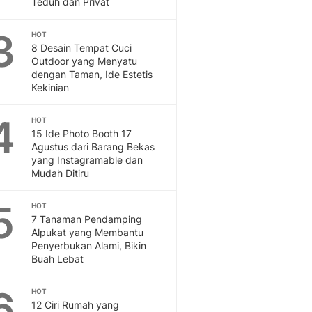
Teduh dan Privat
Feeds
Feeds Liputan6: Kumpul
3
HOT
Terbaru Harian
8 Desain Tempat Cuci
Otosia
Outdoor yang Menyatu
dengan Taman, Ide Estetis
Otosia
Kekinian
Spotlight
Berita Terkini, Kabar Te
4
HOT
Dan Dunia - Liputan6.
15 Ide Photo Booth 17
English
Agustus dari Barang Bekas
Exploring Knowledge, T
yang Instagramable dan
En.Liputan6.com
Mudah Ditiru
Disabilitas
Disabilitas Berita Terkini
5
HOT
Harian, Berita Terbaru,
7 Tanaman Pendamping
Alpukat yang Membantu
Berita
Penyerbukan Alami, Bikin
Berita Hari Ini Politik,
Buah Lebat
Health
Kabar Berita Terbaru D
6
HOT
Diet, Herbal Terbaik
12 Ciri Rumah yang