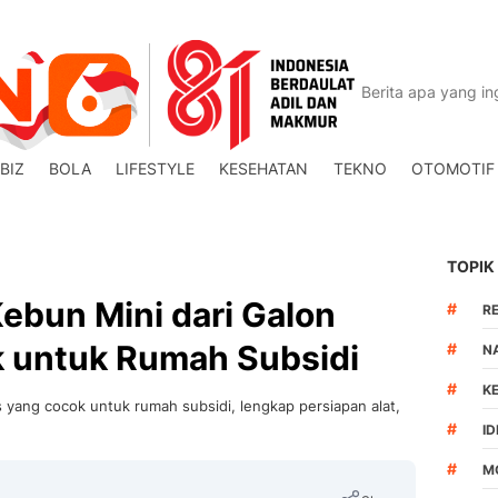
BIZ
BOLA
LIFESTYLE
KESEHATAN
TEKNO
OTOMOTIF
TOPIK
ebun Mini dari Galon
#
R
 untuk Rumah Subsidi
#
N
#
K
 yang cocok untuk rumah subsidi, lengkap persiapan alat,
#
I
#
M