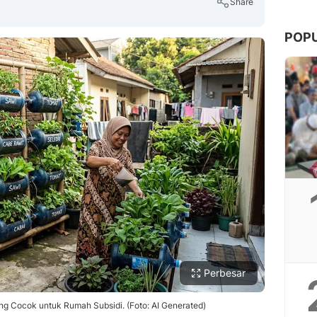
Share
POP
Copy Link
Perbesar
g Cocok untuk Rumah Subsidi. (Foto: AI Generated)