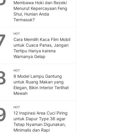
Sport
Membawa Hoki dan Rezeki
Berita Bola Terkini, Ja
Menurut Kepercayaan Feng
Shui, Hunian Anda
Klasemen, Hasil Liga
Termasuk?
7
HOT
Cara Memilih Kaca Film Mobil
untuk Cuaca Panas, Jangan
Tertipu Hanya karena
Warnanya Gelap
8
HOT
9 Model Lampu Gantung
untuk Ruang Makan yang
Elegan, Bikin Interior Terlihat
Mewah
9
HOT
12 Inspirasi Area Cuci Piring
untuk Dapur Type 36 agar
Tetap Nyaman Digunakan,
Minimalis dan Rapi