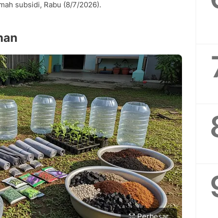
mah subsidi, Rabu (8/7/2026).
han
Perbesar