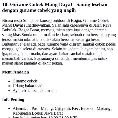
10. Gurame Cobek Mang Dayat - Saung lesehan
dengan gurame cobek yang nagih
Bicara resto Sunda berkonsep outdoor di Bogor, Gurame Cobek
Mang Dayat sulit dilewatkan. Salah satu cabangnya di Jalan Raya
Bubulak, Bogor Barat, menyuguhkan area luas dengan deretan
saung khas Sunda untuk makan lesehan, sebuah cara bersantap yang
terasa makin nikmat bila dilakukan bersama keluarga besar.
Bintangnya jelas ada pada gurame yang disiram sambal cobek pedas
menggugah selera di atasnya. Selain itu, ada pula ayam betutu, sop
iga, udang bakar madu, dan ayam bakar sambal matah untuk
menambah variasi. Suasananya santai dan membumi, pas untuk
makan siang panjang di akhir pekan.
Menu Andalan
Gurame cobek
Udang bakar madu
Ayam bakar sambal matah
Info Penting
Alamat: Jl. Pasir Maung, Cijayanti, Kec. Babakan Madang,
Kabupaten Bogor, Jawa Barat
Jam buka: setiap hari 10.00-21.00 WIB