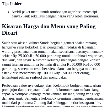
Tips Insider
Ambil paket menu untuk rombongan agar bisa mencicipi
banyak lauk sekaligus dengan harga yang lebih ekonomis.
Kisaran Harga dan Menu yang Paling
Dicari
Salah satu alasan kuliner Sunda begitu digemari adalah rentang
harganya yang fleksibel. Dari pengamatan redaksi di lapangan,
warung prasmanan dan rumah makan sederhana biasanya mematok
sekitar Rp 25.000-Rp 50.000 per orang untuk kombinasi wajar nasi,
dua lauk, dan sayur. Restoran keluarga menengah dengan konsep
saung lesehan umumnya bermain di angka Rp50.000-Rp100.000
per orang, sementara resto ber-view alam atau bergaya modern-
estetik bisa menembus Rp 100.000-Rp 150.000 per orang,
tergantung pilihan seafood dan menu bakar.
Perbedaan value-nya cukup jelas. Kelompok budget menawarkan
porsi jujur dan kecepatan, ideal untuk komuter atau makan siang
cepat. Kelompok keluarga menekankan suasana, saung yang lega,
dan area anak. Sementara kelompok premium menjual pengalaman,
mulai dari panorama Gunung Salak hingga interior instagramable.
Merujuk penelusuran redaksi atas menu yang paling sering dipesan,