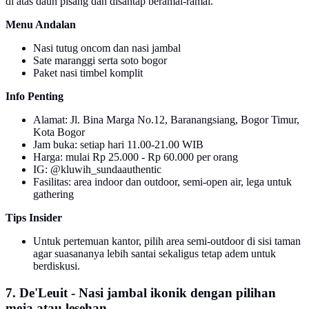
di atas daun pisang dan disantap beramai-ramai.
Menu Andalan
Nasi tutug oncom dan nasi jambal
Sate maranggi serta soto bogor
Paket nasi timbel komplit
Info Penting
Alamat: Jl. Bina Marga No.12, Baranangsiang, Bogor Timur,
Kota Bogor
Jam buka: setiap hari 11.00-21.00 WIB
Harga: mulai Rp 25.000 - Rp 60.000 per orang
IG: @kluwih_sundaauthentic
Fasilitas: area indoor dan outdoor, semi-open air, lega untuk
gathering
Tips Insider
Untuk pertemuan kantor, pilih area semi-outdoor di sisi taman
agar suasananya lebih santai sekaligus tetap adem untuk
berdiskusi.
7. De'Leuit - Nasi jambal ikonik dengan pilihan
meja atau lesehan