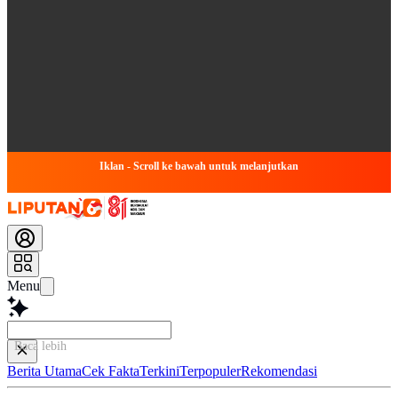
Iklan - Scroll ke bawah untuk melanjutkan
Menu
Baca lebih cepat...
Berita Utama
Cek Fakta
Terkini
Terpopuler
Rekomendasi