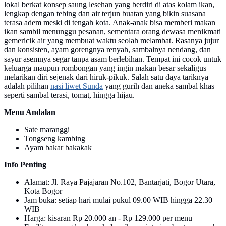
lokal berkat konsep saung lesehan yang berdiri di atas kolam ikan,
lengkap dengan tebing dan air terjun buatan yang bikin suasana
terasa adem meski di tengah kota. Anak-anak bisa memberi makan
ikan sambil menunggu pesanan, sementara orang dewasa menikmati
gemericik air yang membuat waktu seolah melambat. Rasanya jujur
dan konsisten, ayam gorengnya renyah, sambalnya nendang, dan
sayur asemnya segar tanpa asam berlebihan. Tempat ini cocok untuk
keluarga maupun rombongan yang ingin makan besar sekaligus
melarikan diri sejenak dari hiruk-pikuk. Salah satu daya tariknya
adalah pilihan
nasi liwet Sunda
yang gurih dan aneka sambal khas
seperti sambal terasi, tomat, hingga hijau.
Menu Andalan
Sate maranggi
Tongseng kambing
Ayam bakar bakakak
Info Penting
Alamat: Jl. Raya Pajajaran No.102, Bantarjati, Bogor Utara,
Kota Bogor
Jam buka: setiap hari mulai pukul 09.00 WIB hingga 22.30
WIB
Harga: kisaran Rp 20.000 an - Rp 129.000 per menu