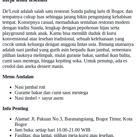
De'Leuit adalah salah satu restoran Sunda paling laris di Bogor, dan
tempatnya cukup luas sehingga jarang bikin pengunjung kehabisan
tempat. Konsepnya casual, memadukan sentuhan restoran modern
dengan tradisi Sunda, lengkap dengan pepohonan hijau serta
playground untuk anak. Kamu bisa memilih duduk di kursi
konvensional atau lesehan tradisional, sebuah keleluasaan yang
cocok untuk keluarga dengan anggota lintas usia. Bintang utamanya
adalah nasi jambal yang gurih asin berpadu ikan jambal, sementara
pilihan lauknya melimpah, mulai gurame bakar, sambal ikan balita,
cumi saus mentega, hingga kepiting soka. Untuk penutup, ada es
cendol dan aneka dessert manis.
Menu Andalan
Nasi jambal roti
Gurame bakar dan cumi saus mentega
Nasi timbel + sayur asem
Info Penting
Alamat: Jl. Pakuan No.3, Baranangsiang, Bogor Timur, Kota
Bogor
Jam buka: setiap hari 10.00-21.00 WIB
Fasilitas: dua lantai, pilihan meja-kursi atau lesehan,