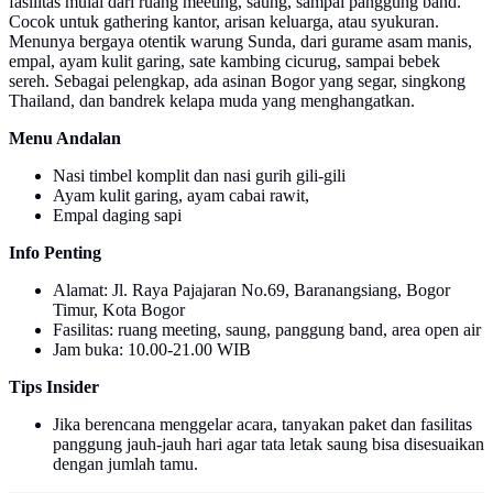
fasilitas mulai dari ruang meeting, saung, sampai panggung band.
Cocok untuk gathering kantor, arisan keluarga, atau syukuran.
Menunya bergaya otentik warung Sunda, dari gurame asam manis,
empal, ayam kulit garing, sate kambing cicurug, sampai bebek
sereh. Sebagai pelengkap, ada asinan Bogor yang segar, singkong
Thailand, dan bandrek kelapa muda yang menghangatkan.
Menu Andalan
Nasi timbel komplit dan nasi gurih gili-gili
Ayam kulit garing, ayam cabai rawit,
Empal daging sapi
Info Penting
Alamat: Jl. Raya Pajajaran No.69, Baranangsiang, Bogor
Timur, Kota Bogor
Fasilitas: ruang meeting, saung, panggung band, area open air
Jam buka: 10.00-21.00 WIB
Tips Insider
Jika berencana menggelar acara, tanyakan paket dan fasilitas
panggung jauh-jauh hari agar tata letak saung bisa disesuaikan
dengan jumlah tamu.