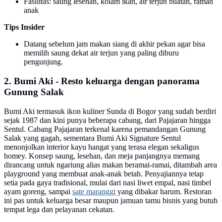
Fasilitas: saung lesehan, kolam ikan, air terjun buatan, ramah
anak
Tips Insider
Datang sebelum jam makan siang di akhir pekan agar bisa
memilih saung dekat air terjun yang paling diburu
pengunjung.
2. Bumi Aki - Resto keluarga dengan panorama
Gunung Salak
Bumi Aki termasuk ikon kuliner Sunda di Bogor yang sudah berdiri
sejak 1987 dan kini punya beberapa cabang, dari Pajajaran hingga
Sentul. Cabang Pajajaran terkenal karena pemandangan Gunung
Salak yang gagah, sementara Bumi Aki Signature Sentul
menonjolkan interior kayu hangat yang terasa elegan sekaligus
homey. Konsep saung, lesehan, dan meja panjangnya memang
dirancang untuk ngariung alias makan beramai-ramai, ditambah area
playground yang membuat anak-anak betah. Penyajiannya tetap
setia pada gaya tradisional, mulai dari nasi liwet empal, nasi timbel
ayam goreng, sampai
sate maranggi
yang dibakar harum. Restoran
ini pas untuk keluarga besar maupun jamuan tamu bisnis yang butuh
tempat lega dan pelayanan cekatan.