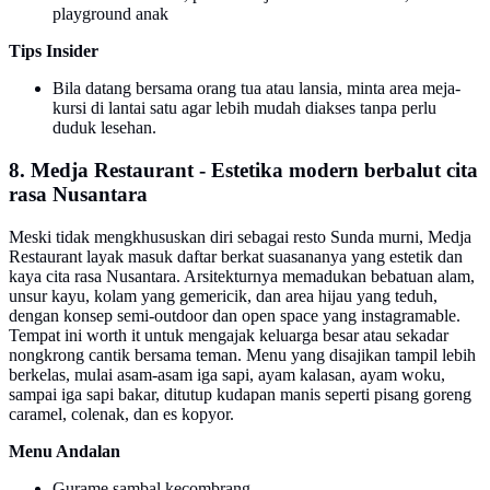
playground anak
Tips Insider
Bila datang bersama orang tua atau lansia, minta area meja-
kursi di lantai satu agar lebih mudah diakses tanpa perlu
duduk lesehan.
8. Medja Restaurant - Estetika modern berbalut cita
rasa Nusantara
Meski tidak mengkhususkan diri sebagai resto Sunda murni, Medja
Restaurant layak masuk daftar berkat suasananya yang estetik dan
kaya cita rasa Nusantara. Arsitekturnya memadukan bebatuan alam,
unsur kayu, kolam yang gemericik, dan area hijau yang teduh,
dengan konsep semi-outdoor dan open space yang instagramable.
Tempat ini worth it untuk mengajak keluarga besar atau sekadar
nongkrong cantik bersama teman. Menu yang disajikan tampil lebih
berkelas, mulai asam-asam iga sapi, ayam kalasan, ayam woku,
sampai iga sapi bakar, ditutup kudapan manis seperti pisang goreng
caramel, colenak, dan es kopyor.
Menu Andalan
Gurame sambal kecombrang