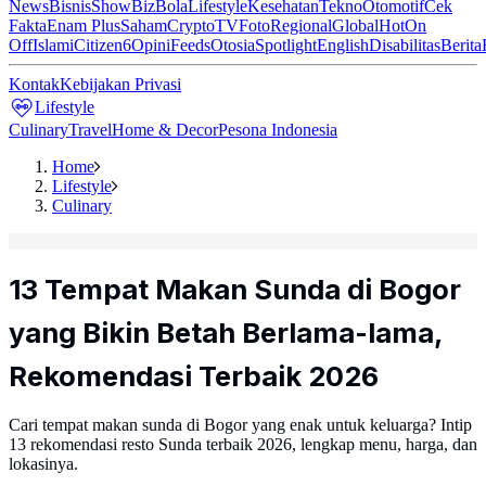
News
Bisnis
ShowBiz
Bola
Lifestyle
Kesehatan
Tekno
Otomotif
Cek
Fakta
Enam Plus
Saham
Crypto
TV
Foto
Regional
Global
Hot
On
Off
Islami
Citizen6
Opini
Feeds
Otosia
Spotlight
English
Disabilitas
Berita
Kontak
Kebijakan Privasi
Lifestyle
Culinary
Travel
Home & Decor
Pesona Indonesia
Home
Lifestyle
Culinary
13 Tempat Makan Sunda di Bogor
yang Bikin Betah Berlama-lama,
Rekomendasi Terbaik 2026
Cari tempat makan sunda di Bogor yang enak untuk keluarga? Intip
13 rekomendasi resto Sunda terbaik 2026, lengkap menu, harga, dan
lokasinya.