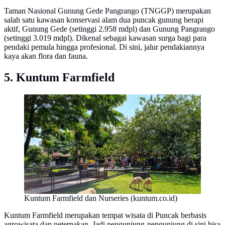
Taman Nasional Gunung Gede Pangrango (TNGGP) merupakan
salah satu kawasan konservasi alam dua puncak gunung berapi
aktif, Gunung Gede (setinggi 2.958 mdpl) dan Gunung Pangrango
(setinggi 3.019 mdpl). Dikenal sebagai kawasan surga bagi para
pendaki pemula hingga profesional. Di sini, jalur pendakiannya
kaya akan flora dan fauna.
5. Kuntum Farmfield
Kuntum Farmfield dan Nurseries (kuntum.co.id)
Kuntum Farmfield merupakan tempat wisata di Puncak berbasis
agrowisata dan peternakan. Jadi pengunjung-pengunjung di sini bisa