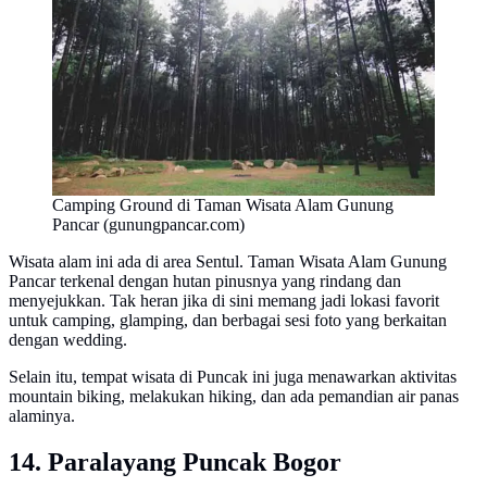
Camping Ground di Taman Wisata Alam Gunung
Pancar (gunungpancar.com)
Wisata alam ini ada di area Sentul. Taman Wisata Alam Gunung
Pancar terkenal dengan hutan pinusnya yang rindang dan
menyejukkan. Tak heran jika di sini memang jadi lokasi favorit
untuk camping, glamping, dan berbagai sesi foto yang berkaitan
dengan wedding.
Selain itu, tempat wisata di Puncak ini juga menawarkan aktivitas
mountain biking, melakukan hiking, dan ada pemandian air panas
alaminya.
14. Paralayang Puncak Bogor