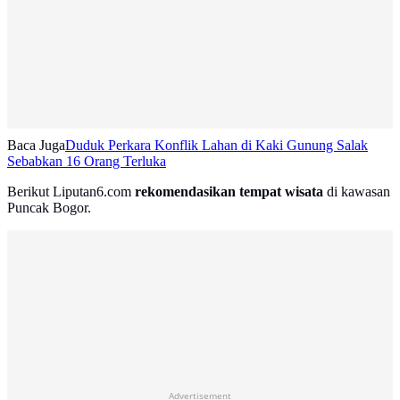
Baca Juga
Duduk Perkara Konflik Lahan di Kaki Gunung Salak
Sebabkan 16 Orang Terluka
Berikut Liputan6.com
rekomendasikan tempat wisata
di kawasan
Puncak Bogor.
Advertisement