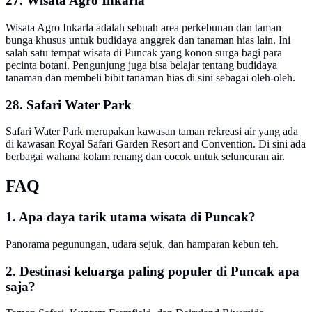
27. Wisata Agro Inkarla
Wisata Agro Inkarla adalah sebuah area perkebunan dan taman
bunga khusus untuk budidaya anggrek dan tanaman hias lain. Ini
salah satu tempat wisata di Puncak yang konon surga bagi para
pecinta botani. Pengunjung juga bisa belajar tentang budidaya
tanaman dan membeli bibit tanaman hias di sini sebagai oleh-oleh.
28. Safari Water Park
Safari Water Park merupakan kawasan taman rekreasi air yang ada
di kawasan Royal Safari Garden Resort and Convention. Di sini ada
berbagai wahana kolam renang dan cocok untuk seluncuran air.
FAQ
1. Apa daya tarik utama wisata di Puncak?
Panorama pegunungan, udara sejuk, dan hamparan kebun teh.
2. Destinasi keluarga paling populer di Puncak apa
saja?