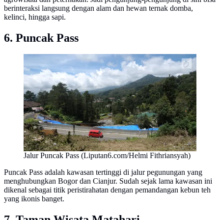
berinteraksi langsung dengan alam dan hewan ternak domba,
kelinci, hingga sapi.
6. Puncak Pass
Jalur Puncak Pass (Liputan6.com/Helmi Fithriansyah)
Puncak Pass adalah kawasan tertinggi di jalur pegunungan yang
menghubungkan Bogor dan Cianjur. Sudah sejak lama kawasan ini
dikenal sebagai titik peristirahatan dengan pemandangan kebun teh
yang ikonis banget.
7. Taman Wisata Matahari