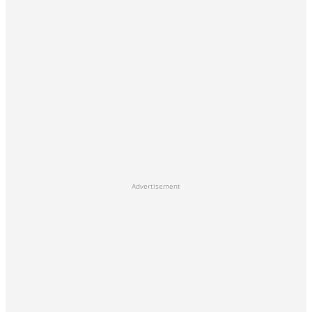
Advertisement