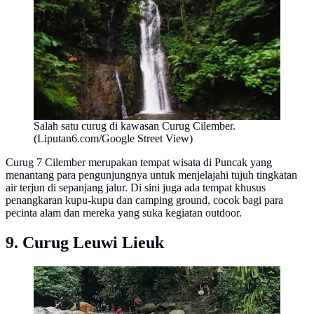
Salah satu curug di kawasan Curug Cilember.
(Liputan6.com/Google Street View)
Curug 7 Cilember merupakan tempat wisata di Puncak yang
menantang para pengunjungnya untuk menjelajahi tujuh tingkatan
air terjun di sepanjang jalur. Di sini juga ada tempat khusus
penangkaran kupu-kupu dan camping ground, cocok bagi para
pecinta alam dan mereka yang suka kegiatan outdoor.
9. Curug Leuwi Lieuk