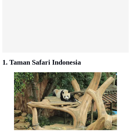
1. Taman Safari Indonesia
Taman Safari Indonesia jalankan inseminasi panda
raksasa. (dok. Taman Safari Indonesia)