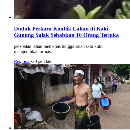
Duduk Perkara Konflik Lahan di Kaki
Gunung Salak Sebabkan 16 Orang Terluka
persoalan lahan memanas hingga salah satu kubu
mengerahkan ormas.
Regional
•
20 jam lalu