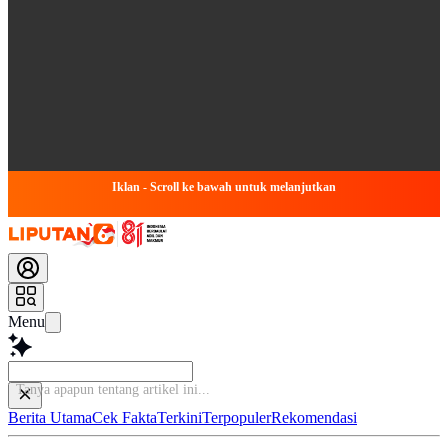
Iklan - Scroll ke bawah untuk melanjutkan
Menu
Baca leb
Berita Utama
Cek Fakta
Terkini
Terpopuler
Rekomendasi