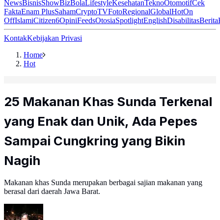
News
Bisnis
ShowBiz
Bola
Lifestyle
Kesehatan
Tekno
Otomotif
Cek
Fakta
Enam Plus
Saham
Crypto
TV
Foto
Regional
Global
Hot
On
Off
Islami
Citizen6
Opini
Feeds
Otosia
Spotlight
English
Disabilitas
Berita
Kontak
Kebijakan Privasi
Home
Hot
25 Makanan Khas Sunda Terkenal
yang Enak dan Unik, Ada Pepes
Sampai Cungkring yang Bikin
Nagih
Makanan khas Sunda merupakan berbagai sajian makanan yang
berasal dari daerah Jawa Barat.