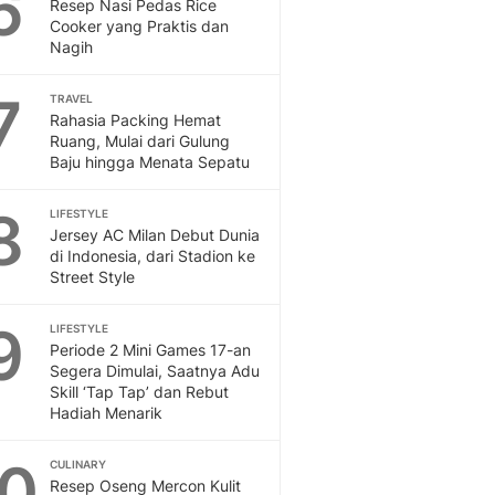
6
Sport
Resep Nasi Pedas Rice
Cooker yang Praktis dan
Berita Bola Terkini, Ja
Nagih
Klasemen, Hasil Liga
7
TRAVEL
Rahasia Packing Hemat
Ruang, Mulai dari Gulung
Baju hingga Menata Sepatu
8
LIFESTYLE
Jersey AC Milan Debut Dunia
di Indonesia, dari Stadion ke
Street Style
9
LIFESTYLE
Periode 2 Mini Games 17-an
Segera Dimulai, Saatnya Adu
Skill ‘Tap Tap’ dan Rebut
Hadiah Menarik
10
CULINARY
Resep Oseng Mercon Kulit