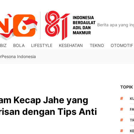
BIZ
BOLA
LIFESTYLE
KESEHATAN
TEKNO
OTOMOTIF
r
Pesona Indonesia
TOPIK
am Kecap Jahe yang
#
K
isan dengan Tips Anti
#
F
#
T
#
K