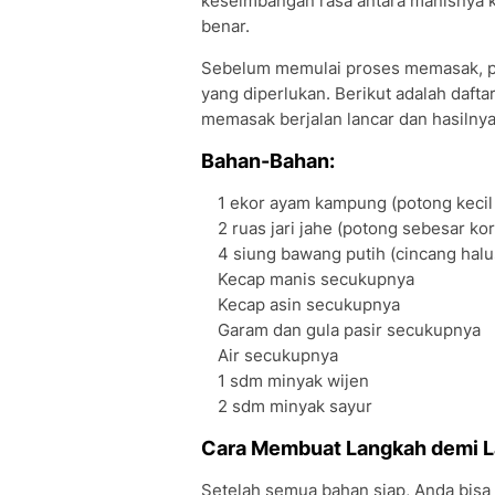
keseimbangan rasa antara manisnya k
benar.
Sebelum memulai proses memasak, p
yang diperlukan. Berikut adalah daft
memasak berjalan lancar dan hasilny
Bahan-Bahan:
1 ekor ayam kampung (potong kecil ata
2 ruas jari jahe (potong sebesar kor
4 siung bawang putih (cincang halu
Kecap manis secukupnya
Kecap asin secukupnya
Garam dan gula pasir secukupnya
Air secukupnya
1 sdm minyak wijen
2 sdm minyak sayur
Cara Membuat Langkah demi L
Setelah semua bahan siap, Anda bis