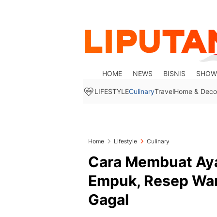
HOME
NEWS
BISNIS
SHOW
LIFESTYLE
Culinary
Travel
Home & Deco
Home
Lifestyle
Culinary
Cara Membuat Ay
Empuk, Resep War
Gagal