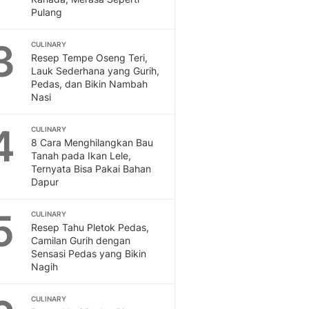
Feeds
Pulang
Feeds Liputan6: Kumpul
Terbaru Harian
3
CULINARY
Resep Tempe Oseng Teri,
Otosia
Lauk Sederhana yang Gurih,
Otosia
Pedas, dan Bikin Nambah
Spotlight
Nasi
Berita Terkini, Kabar Te
Dan Dunia - Liputan6.
4
CULINARY
English
8 Cara Menghilangkan Bau
Exploring Knowledge, T
Tanah pada Ikan Lele,
Ternyata Bisa Pakai Bahan
En.Liputan6.com
Dapur
Disabilitas
Disabilitas Berita Terkini
5
CULINARY
Harian, Berita Terbaru,
Resep Tahu Pletok Pedas,
Berita
Camilan Gurih dengan
Berita Hari Ini Politik,
Sensasi Pedas yang Bikin
Health
Nagih
Kabar Berita Terbaru D
Diet, Herbal Terbaik
CULINARY