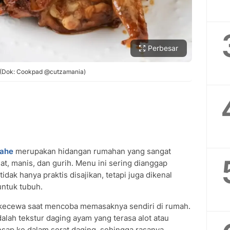
Perbesar
(Dok: Cookpad @cutzamania)
jahe
SUBMIT REVIEW
merupakan hidangan rumahan yang sangat
at, manis, dan gurih. Menu ini sering dianggap
dak hanya praktis disajikan, tetapi juga dikenal
untuk tubuh.
kecewa saat mencoba memasaknya sendiri di rumah.
alah tekstur daging ayam yang terasa alot atau
sap ke dalam serat daging, sehingga rasanya