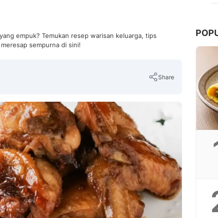
POP
 yang empuk? Temukan resep warisan keluarga, tips
meresap sempurna di sini!
Share
Copy Link