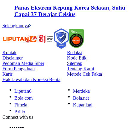
Panas Ekstrem Kepung Korea Selatan, Suhu
Capai 37 Derajat Celsius
Selengkapnya
Kontak
Redaksi
Disclaimer
Kode Etik
Pedoman Media Siber
Sitemap
Form Pengaduan
Tentang Kami
Karir
Metode Cek Fakta
Hak Jawab dan Koreksi Berita
Liputan6
Merdeka
Bola.com
Bola.net
Fimela
Kapanlagi
Brilio
Connect with us