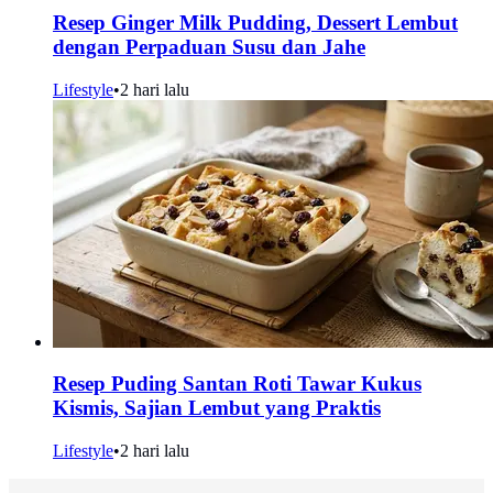
Resep Ginger Milk Pudding, Dessert Lembut
dengan Perpaduan Susu dan Jahe
Lifestyle
•
2 hari lalu
Resep Puding Santan Roti Tawar Kukus
Kismis, Sajian Lembut yang Praktis
Lifestyle
•
2 hari lalu