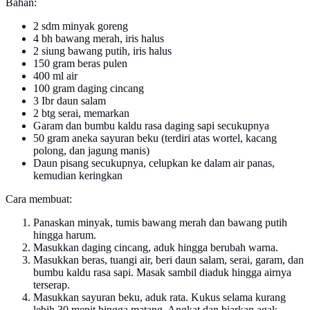
Bahan:
2 sdm minyak goreng
4 bh bawang merah, iris halus
2 siung bawang putih, iris halus
150 gram beras pulen
400 ml air
100 gram daging cincang
3 Ibr daun salam
2 btg serai, memarkan
Garam dan bumbu kaldu rasa daging sapi secukupnya
50 gram aneka sayuran beku (terdiri atas wortel, kacang
polong, dan jagung manis)
Daun pisang secukupnya, celupkan ke dalam air panas,
kemudian keringkan
Cara membuat:
Panaskan minyak, tumis bawang merah dan bawang putih
hingga harum.
Masukkan daging cincang, aduk hingga berubah warna.
Masukkan beras, tuangi air, beri daun salam, serai, garam, dan
bumbu kaldu rasa sapi. Masak sambil diaduk hingga airnya
terserap.
Masukkan sayuran beku, aduk rata. Kukus selama kurang
lebih 30 menit hingga matang. Angkat dan biarkan agak