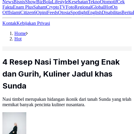
News
Bisnis
ShowBiz
Bola
Lifestyle
Kesehatan
Tekno
Otomotif
Cek
Fakta
Enam Plus
Saham
Crypto
TV
Foto
Regional
Global
Hot
On
Off
Islami
Citizen6
Opini
Feeds
Otosia
Spotlight
English
Disabilitas
Berita
Kontak
Kebijakan Privasi
Home
Hot
4 Resep Nasi Timbel yang Enak
dan Gurih, Kuliner Jadul khas
Sunda
Nasi timbel merupakan hidangan ikonik dari tanah Sunda yang telah
memikat banyak pencinta kuliner nusantara.