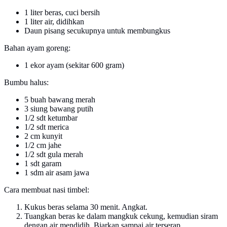
1 liter beras, cuci bersih
1 liter air, didihkan
Daun pisang secukupnya untuk membungkus
Bahan ayam goreng:
1 ekor ayam (sekitar 600 gram)
Bumbu halus:
5 buah bawang merah
3 siung bawang putih
1/2 sdt ketumbar
1/2 sdt merica
2 cm kunyit
1/2 cm jahe
1/2 sdt gula merah
1 sdt garam
1 sdm air asam jawa
Cara membuat nasi timbel:
Kukus beras selama 30 menit. Angkat.
Tuangkan beras ke dalam mangkuk cekung, kemudian siram
dengan air mendidih. Biarkan sampai air terserap.