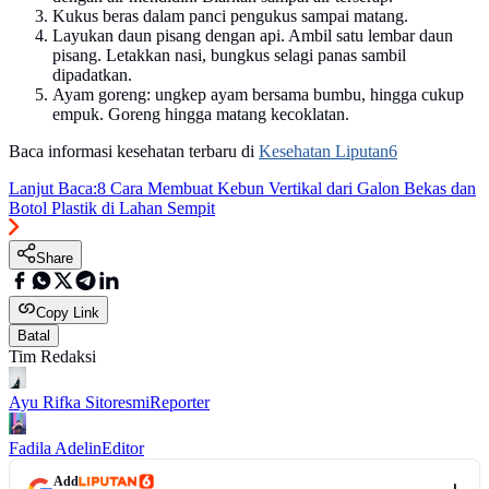
Kukus beras dalam panci pengukus sampai matang.
Layukan daun pisang dengan api. Ambil satu lembar daun
pisang. Letakkan nasi, bungkus selagi panas sambil
dipadatkan.
Ayam goreng: ungkep ayam bersama bumbu, hingga cukup
empuk. Goreng hingga matang kecoklatan.
Baca informasi kesehatan terbaru di
Kesehatan Liputan6
Lanjut Baca:
8 Cara Membuat Kebun Vertikal dari Galon Bekas dan
Botol Plastik di Lahan Sempit
Share
Copy Link
Batal
Tim Redaksi
Ayu Rifka Sitoresmi
Reporter
Fadila Adelin
Editor
Add