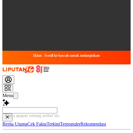
Iklan - Scroll ke bawah untuk melanjutkan
Menu
Tanya
Berita Utama
Cek Fakta
Terkini
Terpopuler
Rekomendasi