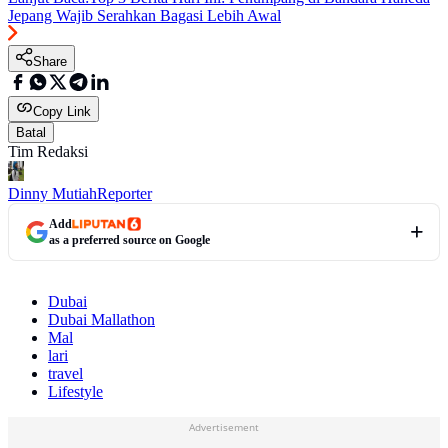
Jepang Wajib Serahkan Bagasi Lebih Awal
Share
Copy Link
Batal
Tim Redaksi
Dinny Mutiah
Reporter
Add
as a preferred source on Google
Dubai
Dubai Mallathon
Mal
lari
travel
Lifestyle
Advertisement