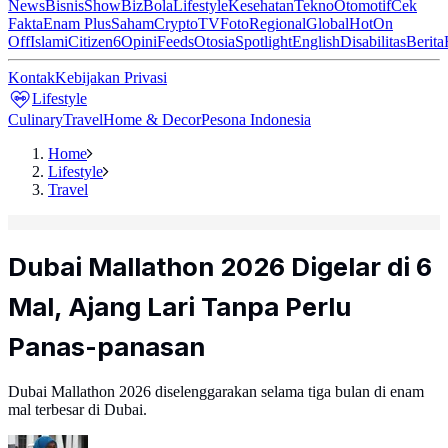
News
Bisnis
ShowBiz
Bola
Lifestyle
Kesehatan
Tekno
Otomotif
Cek
Fakta
Enam Plus
Saham
Crypto
TV
Foto
Regional
Global
Hot
On
Off
Islami
Citizen6
Opini
Feeds
Otosia
Spotlight
English
Disabilitas
Berita
Kontak
Kebijakan Privasi
Lifestyle
Culinary
Travel
Home & Decor
Pesona Indonesia
Home
Lifestyle
Travel
Dubai Mallathon 2026 Digelar di 6
Mal, Ajang Lari Tanpa Perlu
Panas-panasan
Dubai Mallathon 2026 diselenggarakan selama tiga bulan di enam
mal terbesar di Dubai.