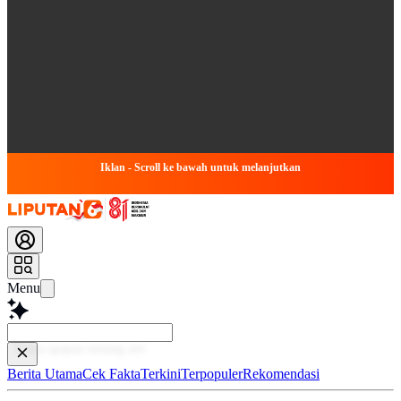
Iklan - Scroll ke bawah untuk melanjutkan
Menu
Baca leb
Berita Utama
Cek Fakta
Terkini
Terpopuler
Rekomendasi