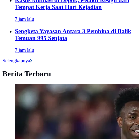
Kasus Mutilasi di Depok, Pelaku Resign dari
Tempat Kerja Saat Hari Kejadian
7 jam lalu
Sengketa Yayasan Antara 3 Pembina di Balik
Temuan 995 Senjata
7 jam lalu
Selengkapnya
Berita Terbaru