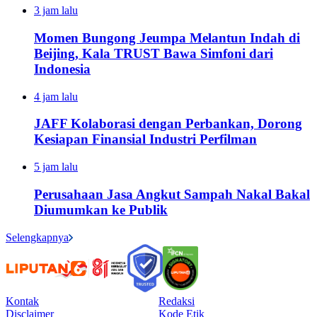
3 jam lalu
Momen Bungong Jeumpa Melantun Indah di
Beijing, Kala TRUST Bawa Simfoni dari
Indonesia
4 jam lalu
JAFF Kolaborasi dengan Perbankan, Dorong
Kesiapan Finansial Industri Perfilman
5 jam lalu
Perusahaan Jasa Angkut Sampah Nakal Bakal
Diumumkan ke Publik
Selengkapnya
Kontak
Redaksi
Disclaimer
Kode Etik