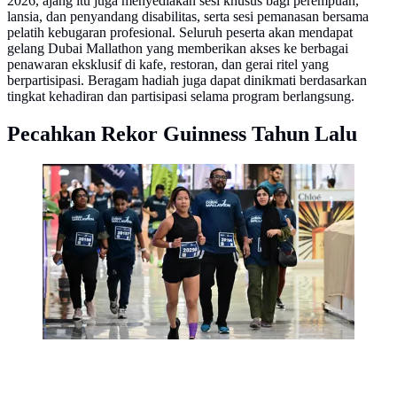
2026, ajang itu juga menyediakan sesi khusus bagi perempuan,
lansia, dan penyandang disabilitas, serta sesi pemanasan bersama
pelatih kebugaran profesional. Seluruh peserta akan mendapat
gelang Dubai Mallathon yang memberikan akses ke berbagai
penawaran eksklusif di kafe, restoran, dan gerai ritel yang
berpartisipasi. Beragam hadiah juga dapat dinikmati berdasarkan
tingkat kehadiran dan partisipasi selama program berlangsung.
Pecahkan Rekor Guinness Tahun Lalu
Orang-orang berpartisipasi dalam Dubai Mallathon
2025, di mal City Centre Mirdif di Dubai pada 9
Agustus 2025. Dubai Mallathon adalah inisiatif
kesehatan masyarakat di seluruh kota yang bertujuan
untuk mendorong orang-orang agar tetap aktif selama
musim panas yang terik, dengan mengubah pusat
perbelanjaan utama kota menjadi ruang kebugaran pagi
hari. (dok. Giuseppe CACACE / AFP)