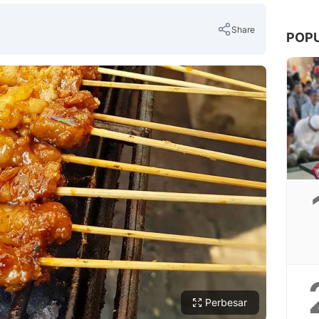
Share
POP
Copy Link
Perbesar