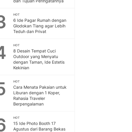
dan Tujuan Peringatannya
Feeds
Feeds Liputan6: Kumpul
3
HOT
Terbaru Harian
6 Ide Pagar Rumah dengan
Otosia
Glodokan Tiang agar Lebih
Teduh dan Privat
Otosia
Spotlight
4
Berita Terkini, Kabar Te
HOT
8 Desain Tempat Cuci
Dan Dunia - Liputan6.
Outdoor yang Menyatu
English
dengan Taman, Ide Estetis
Exploring Knowledge, T
Kekinian
En.Liputan6.com
Disabilitas
5
HOT
Disabilitas Berita Terkini
Cara Menata Pakaian untuk
Harian, Berita Terbaru,
Liburan dengan 1 Koper,
Rahasia Traveler
Berita
Berpengalaman
Berita Hari Ini Politik,
Health
6
HOT
Kabar Berita Terbaru D
15 Ide Photo Booth 17
Diet, Herbal Terbaik
Agustus dari Barang Bekas