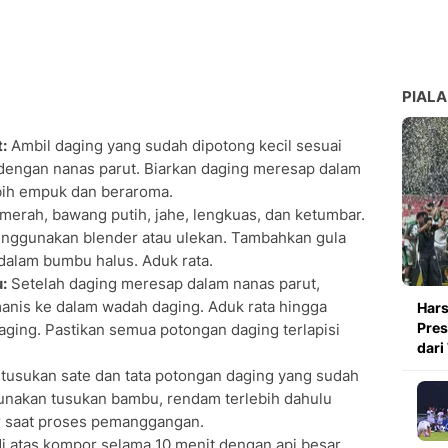
PIALA
:
Ambil daging yang sudah dipotong kecil sesuai
 dengan nanas parut. Biarkan daging meresap dalam
ebih empuk dan beraroma.
erah, bawang putih, jahe, lengkuas, dan ketumbar.
ggunakan blender atau ulekan. Tambahkan gula
dalam bumbu halus. Aduk rata.
:
Setelah daging meresap dalam nanas parut,
nis ke dalam wadah daging. Aduk rata hingga
Hars
Pres
ing. Pastikan semua potongan daging terlapisi
dari
tusukan sate dan tata potongan daging yang sudah
unakan tusukan bambu, rendam terlebih dahulu
ar saat proses pemanggangan.
di atas kompor selama 10 menit dengan api besar.