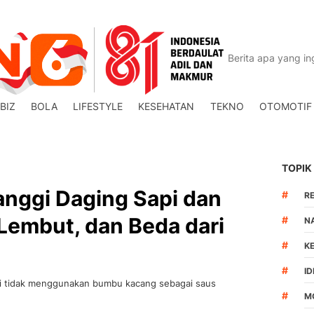
BIZ
BOLA
LIFESTYLE
KESEHATAN
TEKNO
OTOMOTIF
TOPIK
anggi Daging Sapi dan
#
R
Lembut, dan Beda dari
#
N
#
K
#
I
gi tidak menggunakan bumbu kacang sebagai saus
#
M