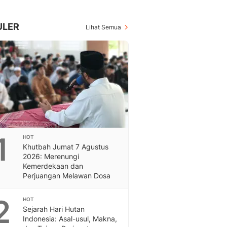
Berita Daerah Dan Peri
Terbaru
Global
ULER
Lihat Semua
Berita Internasional, Sa
Inspiratif, Unik, Dan M
Hot
Hot Liputan6.com Menya
Dan Terbaru
On Off
On Off Liputan6: Sinop
& Berita Bisnis Digital
Islami
1
HOT
Berita & Kajian Islami
Khutbah Jumat 7 Agustus
Hikmah - Liputan6
2026: Merenungi
Citizen6
Kemerdekaan dan
Perjuangan Melawan Dosa
Berita Citizen6 - Medi
Liputan6.com
2
Opini
HOT
Sejarah Hari Hutan
Opini Liputan6: Analis
Indonesia: Asal-usul, Makna,
Pandang Dan Perspekti