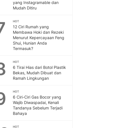
Sport
yang Instagramable dan
Berita Bola Terkini, Ja
Mudah Ditiru
Klasemen, Hasil Liga
7
HOT
12 Ciri Rumah yang
Membawa Hoki dan Rezeki
Menurut Kepercayaan Feng
Shui, Hunian Anda
Termasuk?
8
HOT
6 Tirai Hias dari Botol Plastik
Bekas, Mudah Dibuat dan
Ramah Lingkungan
9
HOT
6 Ciri-Ciri Gas Bocor yang
Wajib Diwaspadai, Kenali
Tandanya Sebelum Terjadi
Bahaya
HOT