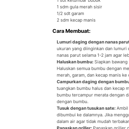
1 sdt ketumbar bubuk
1 sdm gula merah sisir
1/2 sdt garam
2 sdm kecap manis
Cara Membuat:
Lumuri daging dengan nanas parut
ukuran yang diinginkan dan lumuri
nanas parut selama 1-2 jam agar l
Haluskan bumbu:
Siapkan bawang m
Haluskan semua bumbu dengan men
merah, garam, dan kecap manis ke 
Campurkan daging dengan bumbu
tuangkan bumbu halus dan kecap ma
bumbu tercampur merata dengan dag
dengan bumbu.
Tusuk dengan tusukan sate:
Ambil 
dibumbui ke dalamnya. Jika mengg
dalam air agar tidak mudah terbak
Panaskan griller:
Panaskan griller 