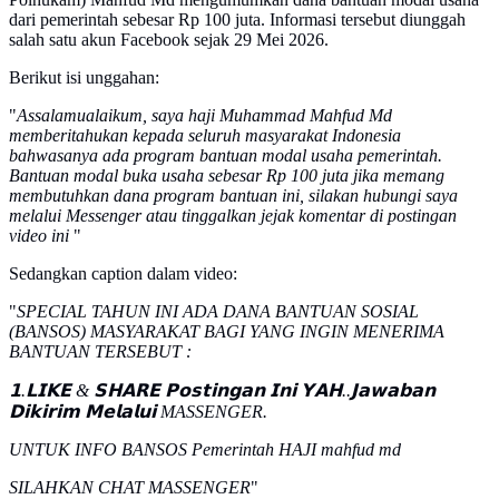
dari pemerintah sebesar Rp 100 juta. Informasi tersebut diunggah
salah satu akun Facebook sejak 29 Mei 2026.
Berikut isi unggahan:
"
Assalamualaikum, saya haji Muhammad Mahfud Md
memberitahukan kepada seluruh masyarakat Indonesia
bahwasanya ada program bantuan modal usaha pemerintah.
Bantuan modal buka usaha sebesar Rp 100 juta jika memang
membutuhkan dana program bantuan ini, silakan hubungi saya
melalui Messenger atau tinggalkan jejak komentar di postingan
video ini
"
Sedangkan caption dalam video:
"
SPECIAL TAHUN INI ADA DANA BANTUAN SOSIAL
(BANSOS) MASYARAKAT BAGI YANG INGIN MENERIMA
BANTUAN TERSEBUT :
𝟭.𝗟𝗜𝗞𝗘 & 𝗦𝗛𝗔𝗥𝗘 𝗣𝗼𝘀𝘁𝗶𝗻𝗴𝗮𝗻 𝗜𝗻𝗶 𝗬𝗔𝗛..𝗝𝗮𝘄𝗮𝗯𝗮𝗻
𝗗𝗶𝗸𝗶𝗿𝗶𝗺 𝗠𝗲𝗹𝗮𝗹𝘂𝗶 MASSENGER.
UNTUK INFO BANSOS Pemerintah HAJI mahfud md
SILAHKAN CHAT MASSENGER
"