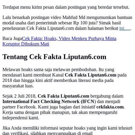
Terdapat menu kirim pesan dalam postingan yang beredar tersebut.
Lalu benarkah postingan video Mahfud Md mengumumkan bantuan
modal usaha dari pemerintah sebesar Rp 100 juta? Simak hasil
penelusuran Cek Fakta Liputan6.com dalam halaman berikut
ini.....
.
Baca Juga
Cek Fakta: Hoaks, Video Menkeu Purbaya Minta
Koruptor Dihukum Mati
Tentang Cek Fakta Liputan6.com
Melawan hoaks sama saja melawan pembodohan. Itu yang
mendasari kami membuat Kanal
Cek Fakta Liputan6.com
pada
2018 dan hingga kini aktif memberikan literasi media pada
masyarakat luas.
Sejak 2 Juli 2018,
Cek Fakta Liputan6.com
bergabung dalam
International Fact Checking Network (IFCN
) dan menjadi
partner Facebook. Kami juga bagian dari inisiatif
cekfakta.com
.
Kerja sama dengan pihak manapun, tak akan mempengaruhi
independensi kami.
Jika Anda memiliki informasi seputar hoaks yang ingin kami telusuri
dan verifikasi, silahkan menyampaikan di email