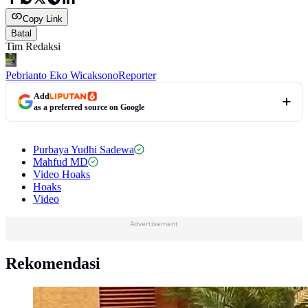
Copy Link
Batal
Tim Redaksi
Pebrianto Eko Wicaksono
Reporter
Add
as a preferred source on Google
Purbaya Yudhi Sadewa
Mahfud MD
Video Hoaks
Hoaks
Video
Advertisement
Rekomendasi