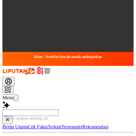
Iklan - Scroll ke bawah untuk melanjutkan
Menu
Tanya apapun tentang artikel ini...
Berita Utama
Cek Fakta
Terkini
Terpopuler
Rekomendasi