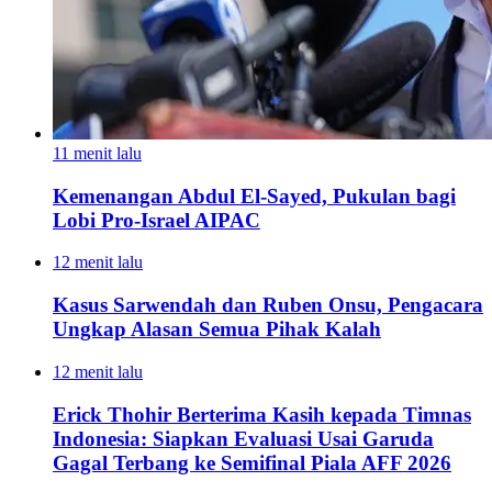
11 menit lalu
Kemenangan Abdul El-Sayed, Pukulan bagi
Lobi Pro-Israel AIPAC
12 menit lalu
Kasus Sarwendah dan Ruben Onsu, Pengacara
Ungkap Alasan Semua Pihak Kalah
12 menit lalu
Erick Thohir Berterima Kasih kepada Timnas
Indonesia: Siapkan Evaluasi Usai Garuda
Gagal Terbang ke Semifinal Piala AFF 2026