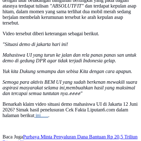
dengan latar belakangan bangunan bertingkat yang pada bagian
atasnya terdapat tulisan
"ABSOLUTFIT"
dan terdapat kepulan asap
hitam, dalam momen yang sama terlihat dua mobil merah sedang
berjalan membelah kerumunan tersebut ke arah kepulan asap
tersebut.
Video tersebut diberi keterangan sebagai berikut.
"Situasi demo di jakarta hari ini!
Mahasiswa UI yang turun ke jalan dan rela panas panas san untuk
demo di gedung DPR agar tidak terjadi Indonesia gelap.
Yuk kita Dukung semampu dan sebisa Kita dengan cara apapun.
Semoga para aktivis BEM UI yang sudah berkenan mewakili suara
aspirasi masyarakat selama ini,membuahkan hasil yang maksimal
dan tercapai semua tuntutan nya.✊✊✊✊"
Benarkah klaim video situasi demo mahasiswa UI di Jakarta 12 Juni
2026? Simak hasil penelusuran Cek Fakta Liputan6.com dalam
halaman berikut
ini......
.
Baca Juga
Purbaya Minta Penyaluran Dana Bantuan Rp 20,5 Triliun