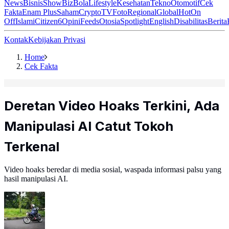
News
Bisnis
ShowBiz
Bola
Lifestyle
Kesehatan
Tekno
Otomotif
Cek
Fakta
Enam Plus
Saham
Crypto
TV
Foto
Regional
Global
Hot
On
Off
Islami
Citizen6
Opini
Feeds
Otosia
Spotlight
English
Disabilitas
Berita
Kontak
Kebijakan Privasi
Home
Cek Fakta
Deretan Video Hoaks Terkini, Ada
Manipulasi AI Catut Tokoh
Terkenal
Video hoaks beredar di media sosial, waspada informasi palsu yang
hasil manipulasi AI.