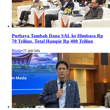
Purbaya Tambah Dana SAL ke Himbara Rp
70 Triliun, Total Hampir Rp 400 Triliun
Bisnis
•
21 jam lalu