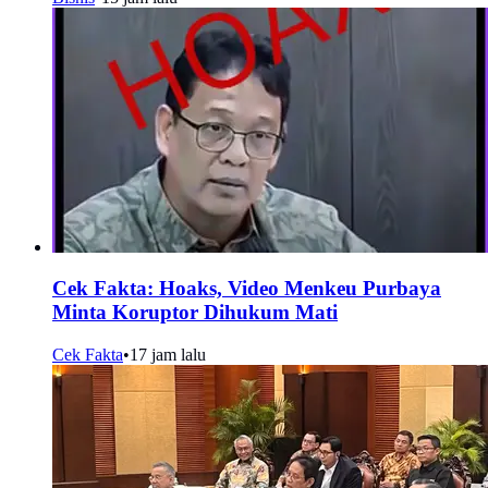
Cek Fakta: Hoaks, Video Menkeu Purbaya
Minta Koruptor Dihukum Mati
Cek Fakta
•
17 jam lalu