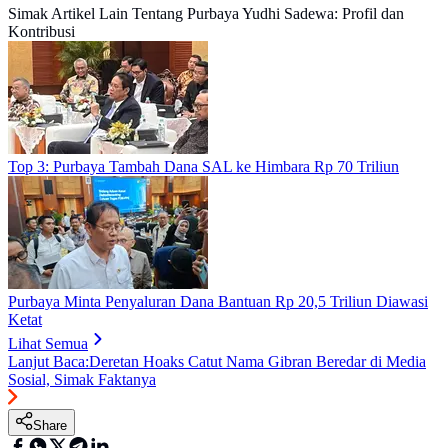
Simak Artikel Lain Tentang Purbaya Yudhi Sadewa: Profil dan
Kontribusi
Top 3: Purbaya Tambah Dana SAL ke Himbara Rp 70 Triliun
Purbaya Minta Penyaluran Dana Bantuan Rp 20,5 Triliun Diawasi
Ketat
Lihat Semua
Lanjut Baca:
Deretan Hoaks Catut Nama Gibran Beredar di Media
Sosial, Simak Faktanya
Share