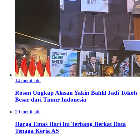
14 menit lalu
Rosan Ungkap Alasan Yakin Bahlil Jadi Tokoh
Besar dari Timur Indonesia
29 menit lalu
Harga Emas Hari Ini Terbang Berkat Data
Tenaga Kerja AS