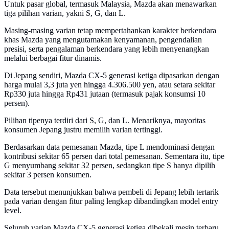
Untuk pasar global, termasuk Malaysia, Mazda akan menawarkan
tiga pilihan varian, yakni S, G, dan L.
Masing-masing varian tetap mempertahankan karakter berkendara
khas Mazda yang mengutamakan kenyamanan, pengendalian
presisi, serta pengalaman berkendara yang lebih menyenangkan
melalui berbagai fitur dinamis.
Di Jepang sendiri, Mazda CX-5 generasi ketiga dipasarkan dengan
harga mulai 3,3 juta yen hingga 4.306.500 yen, atau setara sekitar
Rp330 juta hingga Rp431 jutaan (termasuk pajak konsumsi 10
persen).
Pilihan tipenya terdiri dari S, G, dan L. Menariknya, mayoritas
konsumen Jepang justru memilih varian tertinggi.
Berdasarkan data pemesanan Mazda, tipe L mendominasi dengan
kontribusi sekitar 65 persen dari total pemesanan. Sementara itu, tipe
G menyumbang sekitar 32 persen, sedangkan tipe S hanya dipilih
sekitar 3 persen konsumen.
Data tersebut menunjukkan bahwa pembeli di Jepang lebih tertarik
pada varian dengan fitur paling lengkap dibandingkan model entry
level.
Seluruh varian Mazda CX-5 generasi ketiga dibekali mesin terbaru