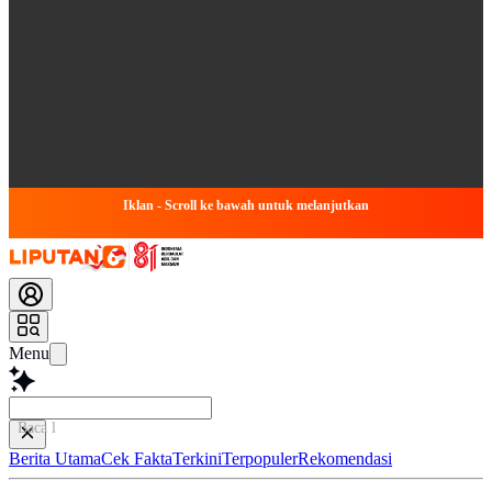
Iklan - Scroll ke bawah untuk melanjutkan
Menu
Baca lebih cepat..
Berita Utama
Cek Fakta
Terkini
Terpopuler
Rekomendasi