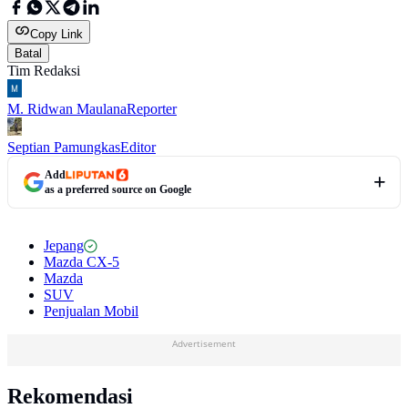
Copy Link
Batal
Tim Redaksi
M. Ridwan Maulana
Reporter
Septian Pamungkas
Editor
Add
as a preferred source on Google
Jepang
Mazda CX-5
Mazda
SUV
Penjualan Mobil
Advertisement
Rekomendasi