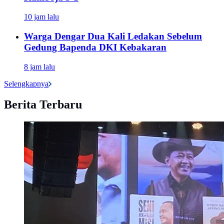
10 jam lalu
Warga Dengar Dua Kali Ledakan Sebelum
Gedung Bapenda DKI Kebakaran
8 jam lalu
Selengkapnya
Berita Terbaru