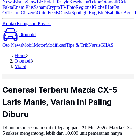
News
Bisnis
ShowBiz
Bola
Lifestyle
Kesehatan
Tekno
Otomotif
Cek
Fakta
Enam Plus
Saham
Crypto
TV
Foto
Regional
Global
Hot
On
Off
Islami
Citizen6
Opini
Feeds
Otosia
Spotlight
English
Disabilitas
Berita
Kontak
Kebijakan Privasi
Otomotif
Oto News
Mobil
Motor
Modifikasi
Tips & Trik
Narsis
GIIAS
Home
Otomotif
Mobil
Generasi Terbaru Mazda CX-5
Laris Manis, Varian Ini Paling
Diburu
Diluncurkan secara resmi di Jepang pada 21 Mei 2026, Mazda CX-
5 sukses mengantongi lebih dari 10.000 unit pemesanan hanya