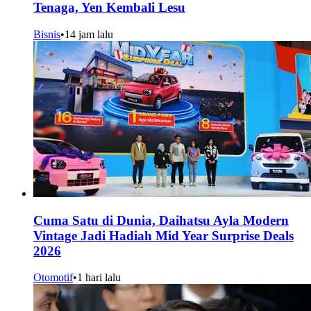
Tenaga, Yen Kembali Lesu
Bisnis
•
14 jam lalu
Cuma Satu di Dunia, Daihatsu Ayla Modern
Vintage Jadi Hadiah Mid Year Surprise Deals
2026
Otomotif
•
1 hari lalu