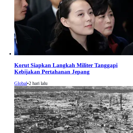
Korut Siapkan Langkah Militer Tanggapi
Kebijakan Pertahanan Jepang
Global
•
2 hari lalu