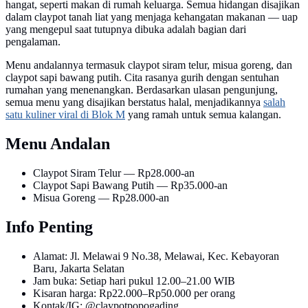
hangat, seperti makan di rumah keluarga. Semua hidangan disajikan
dalam claypot tanah liat yang menjaga kehangatan makanan — uap
yang mengepul saat tutupnya dibuka adalah bagian dari
pengalaman.
Menu andalannya termasuk claypot siram telur, misua goreng, dan
claypot sapi bawang putih. Cita rasanya gurih dengan sentuhan
rumahan yang menenangkan. Berdasarkan ulasan pengunjung,
semua menu yang disajikan berstatus halal, menjadikannya
salah
satu kuliner viral di Blok M
yang ramah untuk semua kalangan.
Menu Andalan
Claypot Siram Telur — Rp28.000-an
Claypot Sapi Bawang Putih — Rp35.000-an
Misua Goreng — Rp28.000-an
Info Penting
Alamat: Jl. Melawai 9 No.38, Melawai, Kec. Kebayoran
Baru, Jakarta Selatan
Jam buka: Setiap hari pukul 12.00–21.00 WIB
Kisaran harga: Rp22.000–Rp50.000 per orang
Kontak/IG: @claypotpopogading