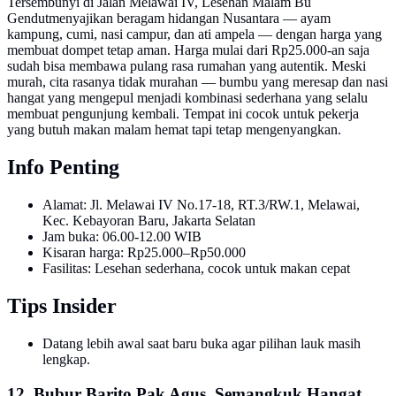
Tersembunyi di Jalan Melawai IV, Lesehan Malam Bu
Gendutmenyajikan beragam hidangan Nusantara — ayam
kampung, cumi, nasi campur, dan ati ampela — dengan harga yang
membuat dompet tetap aman. Harga mulai dari Rp25.000-an saja
sudah bisa membawa pulang rasa rumahan yang autentik. Meski
murah, cita rasanya tidak murahan — bumbu yang meresap dan nasi
hangat yang mengepul menjadi kombinasi sederhana yang selalu
membuat pengunjung kembali. Tempat ini cocok untuk pekerja
yang butuh makan malam hemat tapi tetap mengenyangkan.
Info Penting
Alamat: Jl. Melawai IV No.17-18, RT.3/RW.1, Melawai,
Kec. Kebayoran Baru, Jakarta Selatan
Jam buka: 06.00-12.00 WIB
Kisaran harga: Rp25.000–Rp50.000
Fasilitas: Lesehan sederhana, cocok untuk makan cepat
Tips Insider
Datang lebih awal saat baru buka agar pilihan lauk masih
lengkap.
12. Bubur Barito Pak Agus, Semangkuk Hangat