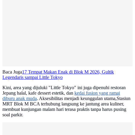
Baca Juga
17 Tempat Makan Enak di Blok M 2026, Gultik
Legendaris sampai Little Tokyo
Kini, area yang dijuluki "Little Tokyo" ini juga dipenuhi restoran
Jepang halal, kafe dessert estetik, dan
kedai fusion yang ramai
diburu anak muda
. Aksesibilitas menjadi keunggulan utama,Stasiun
MRT Blok M BCA terhubung langsung ke jantung area kuliner,
membuat kunjungan malam hari terasa praktis tanpa harus pusing
soal parkir.