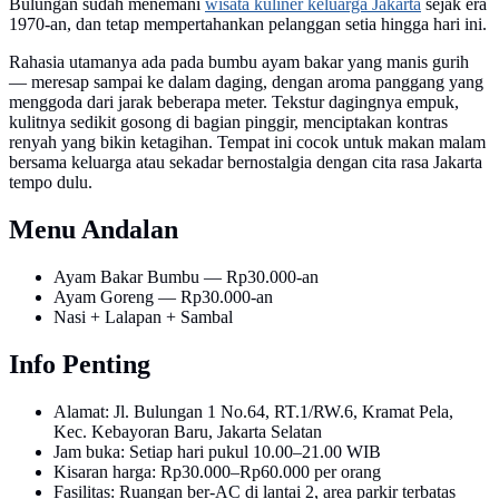
Bulungan sudah menemani
wisata kuliner keluarga Jakarta
sejak era
1970-an, dan tetap mempertahankan pelanggan setia hingga hari ini.
Rahasia utamanya ada pada bumbu ayam bakar yang manis gurih
— meresap sampai ke dalam daging, dengan aroma panggang yang
menggoda dari jarak beberapa meter. Tekstur dagingnya empuk,
kulitnya sedikit gosong di bagian pinggir, menciptakan kontras
renyah yang bikin ketagihan. Tempat ini cocok untuk makan malam
bersama keluarga atau sekadar bernostalgia dengan cita rasa Jakarta
tempo dulu.
Menu Andalan
Ayam Bakar Bumbu — Rp30.000-an
Ayam Goreng — Rp30.000-an
Nasi + Lalapan + Sambal
Info Penting
Alamat: Jl. Bulungan 1 No.64, RT.1/RW.6, Kramat Pela,
Kec. Kebayoran Baru, Jakarta Selatan
Jam buka: Setiap hari pukul 10.00–21.00 WIB
Kisaran harga: Rp30.000–Rp60.000 per orang
Fasilitas: Ruangan ber-AC di lantai 2, area parkir terbatas