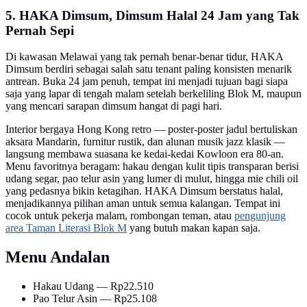
5. HAKA Dimsum, Dimsum Halal 24 Jam yang Tak
Pernah Sepi
Di kawasan Melawai yang tak pernah benar-benar tidur, HAKA
Dimsum berdiri sebagai salah satu tenant paling konsisten menarik
antrean. Buka 24 jam penuh, tempat ini menjadi tujuan bagi siapa
saja yang lapar di tengah malam setelah berkeliling Blok M, maupun
yang mencari sarapan dimsum hangat di pagi hari.
Interior bergaya Hong Kong retro — poster-poster jadul bertuliskan
aksara Mandarin, furnitur rustik, dan alunan musik jazz klasik —
langsung membawa suasana ke kedai-kedai Kowloon era 80-an.
Menu favoritnya beragam: hakau dengan kulit tipis transparan berisi
udang segar, pao telur asin yang lumer di mulut, hingga mie chili oil
yang pedasnya bikin ketagihan. HAKA Dimsum berstatus halal,
menjadikannya pilihan aman untuk semua kalangan. Tempat ini
cocok untuk pekerja malam, rombongan teman, atau
pengunjung
area Taman Literasi Blok M
yang butuh makan kapan saja.
Menu Andalan
Hakau Udang — Rp22.510
Pao Telur Asin — Rp25.108