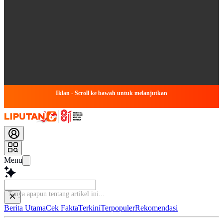
Iklan - Scroll ke bawah untuk melanjutkan
Menu
Tanya
Berita Utama
Cek Fakta
Terkini
Terpopuler
Rekomendasi