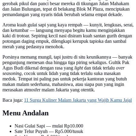
gerobak pikul dan panci besar mereka di tikungan Jalan Mahakam
dan Jalan Bulungan, tepat di belakang Blok M Plaza, menciptakan
pemandangan yang nyaris tidak berubah selama empat dekade.
Aroma kuah gulai sapi yang kaya rempah — kunyit, lengkuas, serai,
dan ketumbar — langsung menyapa begitu kamu menginjakkan
kaki di trotoar. Sepiring kecil nasi disiram kuah santan gurih dengan
potongan daging empuk, dilengkapi kerupuk tapioka dan sambal
merah yang pedasnya menohok.
Porsinya memang mungil, tapi justru di situ keunikannya — banyak
pengunjung memesan dua hingga tiga piring sekaligus. Gultik Pak
Agus Budi dikenal dengan rasa yang
light
dan tidak terlalu
over
seasoning
, cocok untuk lidah yang tidak terlalu suka masakan
medok. Tempat ini paling pas untuk pekerja kantoran yang butuh
makan malam sederhana, mahasiswa, atau siapa pun yang ingin
merasakan atmosfer malam Jakarta yang otentik.
Baca juga:
11 Surga Kuliner Malam Jakarta yang Wajib Kamu Jajal
Menu Andalan
Nasi Gulai Sapi — mulai Rp10.000
Sate Telur Puyuh — Rp5.000/tusuk