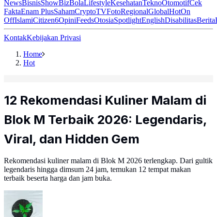
News
Bisnis
ShowBiz
Bola
Lifestyle
Kesehatan
Tekno
Otomotif
Cek
Fakta
Enam Plus
Saham
Crypto
TV
Foto
Regional
Global
Hot
On
Off
Islami
Citizen6
Opini
Feeds
Otosia
Spotlight
English
Disabilitas
Berita
Kontak
Kebijakan Privasi
Home
Hot
12 Rekomendasi Kuliner Malam di
Blok M Terbaik 2026: Legendaris,
Viral, dan Hidden Gem
Rekomendasi kuliner malam di Blok M 2026 terlengkap. Dari gultik
legendaris hingga dimsum 24 jam, temukan 12 tempat makan
terbaik beserta harga dan jam buka.