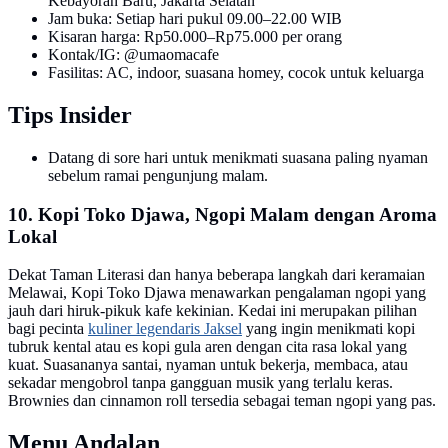
Kebayoran Baru, Jakarta Selatan
Jam buka: Setiap hari pukul 09.00–22.00 WIB
Kisaran harga: Rp50.000–Rp75.000 per orang
Kontak/IG: @umaomacafe
Fasilitas: AC, indoor, suasana homey, cocok untuk keluarga
Tips Insider
Datang di sore hari untuk menikmati suasana paling nyaman
sebelum ramai pengunjung malam.
10. Kopi Toko Djawa, Ngopi Malam dengan Aroma
Lokal
Dekat Taman Literasi dan hanya beberapa langkah dari keramaian
Melawai, Kopi Toko Djawa menawarkan pengalaman ngopi yang
jauh dari hiruk-pikuk kafe kekinian. Kedai ini merupakan pilihan
bagi pecinta
kuliner legendaris Jaksel
yang ingin menikmati kopi
tubruk kental atau es kopi gula aren dengan cita rasa lokal yang
kuat. Suasananya santai, nyaman untuk bekerja, membaca, atau
sekadar mengobrol tanpa gangguan musik yang terlalu keras.
Brownies dan cinnamon roll tersedia sebagai teman ngopi yang pas.
Menu Andalan