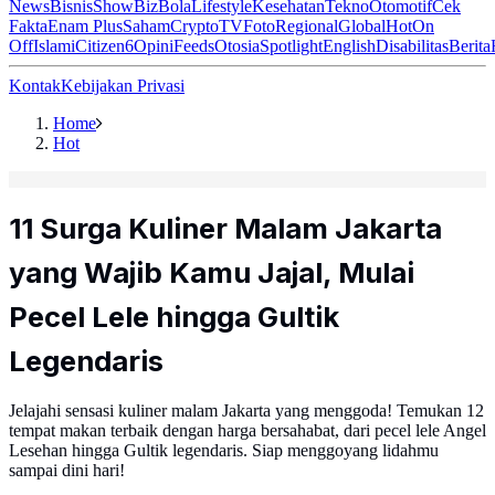
News
Bisnis
ShowBiz
Bola
Lifestyle
Kesehatan
Tekno
Otomotif
Cek
Fakta
Enam Plus
Saham
Crypto
TV
Foto
Regional
Global
Hot
On
Off
Islami
Citizen6
Opini
Feeds
Otosia
Spotlight
English
Disabilitas
Berita
Kontak
Kebijakan Privasi
Home
Hot
11 Surga Kuliner Malam Jakarta
yang Wajib Kamu Jajal, Mulai
Pecel Lele hingga Gultik
Legendaris
Jelajahi sensasi kuliner malam Jakarta yang menggoda! Temukan 12
tempat makan terbaik dengan harga bersahabat, dari pecel lele Angel
Lesehan hingga Gultik legendaris. Siap menggoyang lidahmu
sampai dini hari!