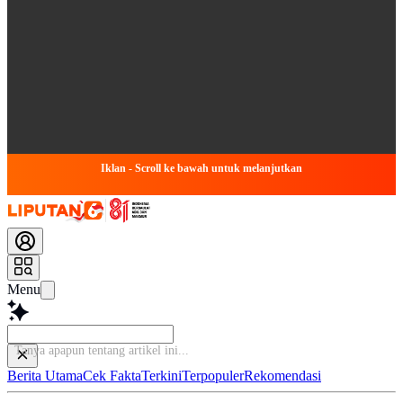
Iklan - Scroll ke bawah untuk melanjutkan
Menu
Baca l
Berita Utama
Cek Fakta
Terkini
Terpopuler
Rekomendasi